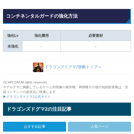
コンチネンタルガードの強化方法
強化Lv
強化費用
必要素材
未強化
-
-
ドラゴンズドグマ2攻略トップへ
©CAPCOM All rights reserved.
※アルテマに掲載しているゲーム内画像の著作権、商標権その他の知的財産権は、当
該コンテンツの提供元に帰属します
▶ドラゴンズドグマ2公式サイト
ドラゴンズドグマ2の注目記事
おすすめ記事
人気ページ