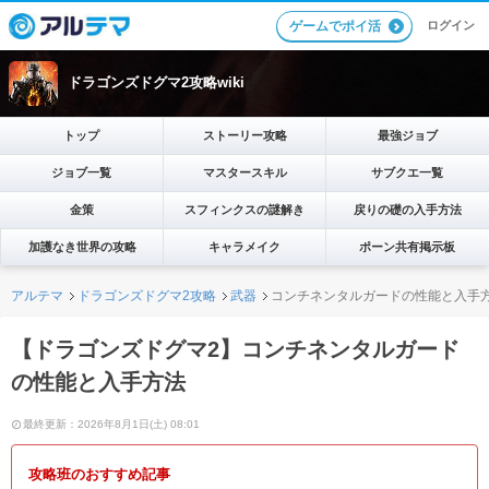
ログイン
ゲームでポイ活
ドラゴンズドグマ2攻略wiki
トップ
ストーリー攻略
最強ジョブ
ジョブ一覧
マスタースキル
サブクエ一覧
金策
スフィンクスの謎解き
戻りの礎の入手方法
加護なき世界の攻略
キャラメイク
ポーン共有掲示板
アルテマ
ドラゴンズドグマ2攻略
武器
コンチネンタルガードの性能と入手
【ドラゴンズドグマ2】コンチネンタルガード
の性能と入手方法
最終更新：2026年8月1日(土) 08:01
攻略班のおすすめ記事