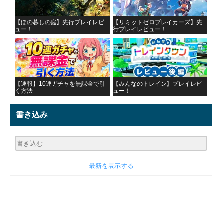
【ほの暮しの庭】先行プレイレビ
【リミットゼロブレイカーズ】先
ュー！
行プレイレビュー！
【速報】10連ガチャを無課金で引
【みんなのトレイン】プレイレビ
く方法
ュー！
書き込み
最新を表示する