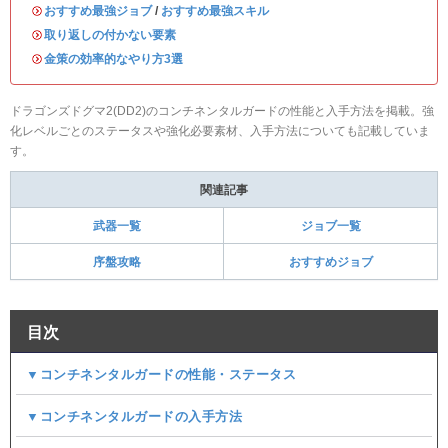
・
おすすめ最強ジョブ
/
おすすめ最強スキル
・
取り返しの付かない要素
・
金策の効率的なやり方3選
ドラゴンズドグマ2(DD2)のコンチネンタルガードの性能と入手方法を掲載。強
化レベルごとのステータスや強化必要素材、入手方法についても記載していま
す。
関連記事
武器一覧
ジョブ一覧
序盤攻略
おすすめジョブ
目次
▼コンチネンタルガードの性能・ステータス
▼コンチネンタルガードの入手方法