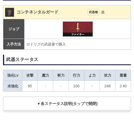
コンチネンタルガード
盾
武器種
ジョブ
入手方法
ロドリグの武器屋で購入
武器ステータス
強化Lv
攻撃
魔力
斬力
打力
よ力
吹力
重量
未強化
95
-
-
100
-
248
2.40
▼各ステータス説明(タップで開閉)