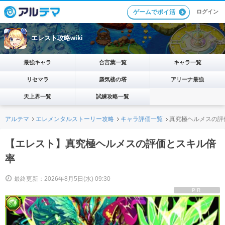
ログイン
ゲームでポイ活
エレスト攻略wiki
最強キャラ
合言葉一覧
キャラ一覧
リセマラ
蜃気楼の塔
アリーナ最強
天上界一覧
試練攻略一覧
アルテマ
エレメンタルストーリー攻略
キャラ評価一覧
真究極ヘルメスの評
【エレスト】真究極ヘルメスの評価とスキル倍
率
最終更新：2026年8月5日(水) 09:30
PR