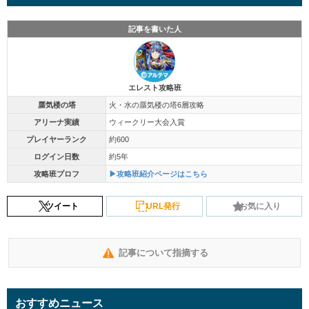
記事を書いた人
エレスト攻略班
蜃気楼の塔
火・水の蜃気楼の塔6層攻略
アリーナ実績
ウィークリー大会入賞
プレイヤーランク
約600
ログイン日数
約5年
攻略班プロフ
▶攻略班紹介ページはこちら
ツイート
URL発行
お気に入り
記事について指摘する
おすすめニュース