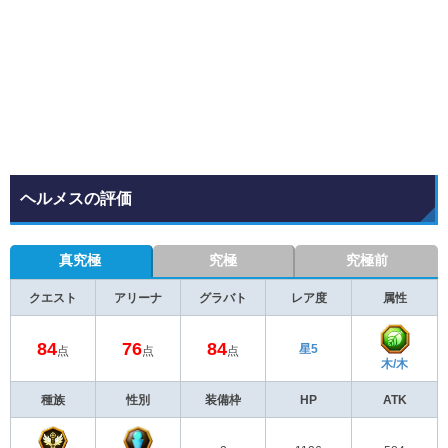
ヘルメスの評価
真究極
究極
究極前
クエスト
アリーナ
グラバト
レア度
属性
84
76
84
星5
点
点
点
木/木
種族
性別
装備枠
HP
ATK