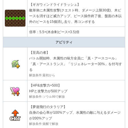
【ギガウィンドライドラッシュ】
敵単体に木属性攻撃(クエスト時、ダメージ上限30億)、木ピ
ースを消すほど威力アップ、ピース操作終了後、盤面の木以
外のピースを15個消し去り、再コンボする
倍率：5.5+(木余剰ピース×3.5)倍
アビリティ
【至高の者】
バトル開始時、木属性の味方全員に「真・アースコール」
「真・アーストランス」「リジェネレーター30%」を付与す
る
解放条件:最初から
【HP&攻撃力+500】
HPと攻撃力が500アップ
解放条件:ソウル99で解放
【夢遊飛行のタラリア】
自身の会心率が100%アップ、水属性の敵に与えるダメージ
が200%アップ
解放条件:覚醒で解放