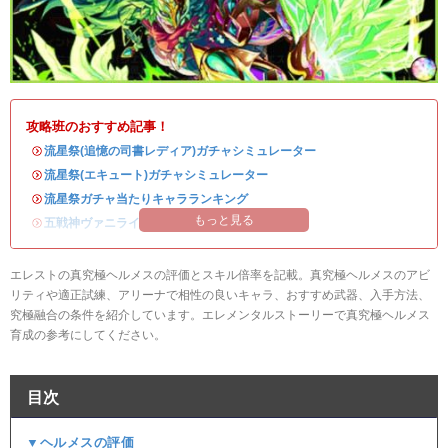
攻略班のおすすめ記事！
・
流星祭(追憶の司書レディア)ガチャシミュレーター
・
流星祭(エキュート)ガチャシミュレーター
・
流星祭ガチャ当たりキャラランキング
もっと見る
・
五戦神ヴァニライベントまとめ
エレストの真究極ヘルメスの評価とスキル倍率を記載。真究極ヘルメスのアビ
リティや適正試練、アリーナで相性の良いキャラ、おすすめ武器、入手方法、
究極融合の条件を紹介しています。エレメンタルストーリーで真究極ヘルメス
育成の参考にしてください。
目次
▼ヘルメスの評価