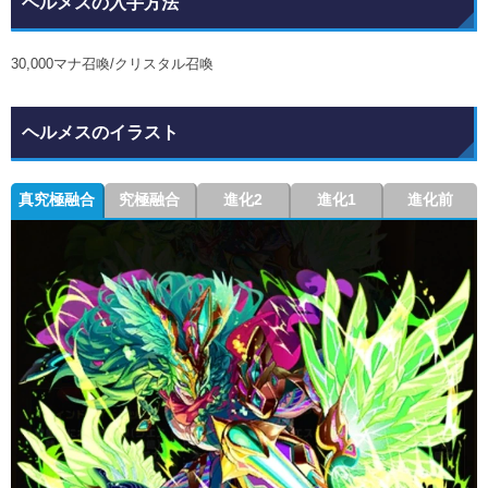
ヘルメスの入手方法
30,000マナ召喚/クリスタル召喚
ヘルメスのイラスト
真究極融合
究極融合
進化2
進化1
進化前