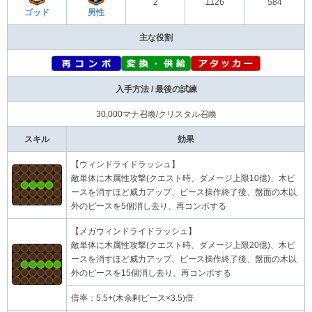
2
1126
584
ゴッド
男性
主な役割
入手方法 / 最後の試練
30,000マナ召喚/クリスタル召喚
スキル
効果
【ウィンドライドラッシュ】
敵単体に木属性攻撃(クエスト時、ダメージ上限10億)、木ピ
ースを消すほど威力アップ、ピース操作終了後、盤面の木以
外のピースを5個消し去り、再コンボする
【メガウィンドライドラッシュ】
敵単体に木属性攻撃(クエスト時、ダメージ上限20億)、木ピ
ースを消すほど威力アップ、ピース操作終了後、盤面の木以
外のピースを15個消し去り、再コンボする
倍率：5.5+(木余剰ピース×3.5)倍