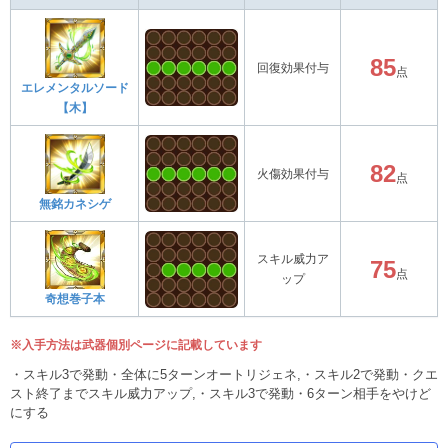
85
回復効果付与
点
エレメンタルソード
【木】
82
火傷効果付与
点
無銘カネシゲ
スキル威力ア
75
点
ップ
奇想巻子本
※入手方法は武器個別ページに記載しています
・スキル3で発動・全体に5ターンオートリジェネ,・スキル2で発動・クエ
スト終了までスキル威力アップ,・スキル3で発動・6ターン相手をやけど
にする