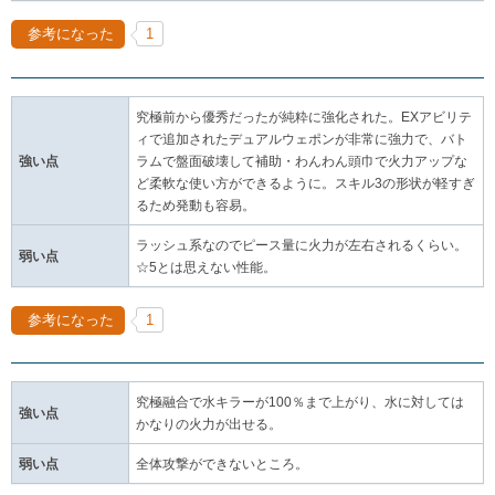
参考になった
1
究極前から優秀だったが純粋に強化された。EXアビリテ
ィで追加されたデュアルウェポンが非常に強力で、バト
強い点
ラムで盤面破壊して補助・わんわん頭巾で火力アップな
ど柔軟な使い方ができるように。スキル3の形状が軽すぎ
るため発動も容易。
ラッシュ系なのでピース量に火力が左右されるくらい。
弱い点
☆5とは思えない性能。
参考になった
1
究極融合で水キラーが100％まで上がり、水に対しては
強い点
かなりの火力が出せる。
弱い点
全体攻撃ができないところ。