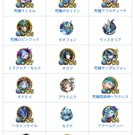
究極ラミエル
究極ポセイドン
究極アフロディーテ
究極ロビンフッド
タオフェン
ウィスタリア
ミラクロア・モルス
オカツ
究極サンダルフォン
オトヒメ
究極英雄神ヘラクレス
アウドムラ
ヘカトンケイル
ファームナッハ
セドナ