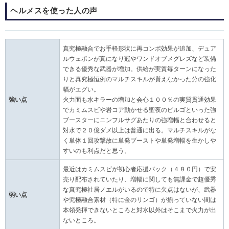
ヘルメスを使った人の声
真究極融合でお手軽形状に再コンボ効果が追加、デュア
ルウェポンが真になり冠やワンドオブメグレズなど装備
できる優秀な武器が増加。供給が実質毎ターンになった
りと真究極恒例のマルチスキルが貰えなかった分の強化
幅がエグい。
強い点
火力面も水キラーの増加と会心１００％の実質貫通効果
でカミムスビや岩コア動かせる聖夜のビルゴといった強
ブースターにニンフルサグあたりの強増幅と合わせると
対水で２０億ダメ以上は普通に出る。マルチスキルがな
く単体１回攻撃故に単発ブーストや単発増幅を生かしや
すいのも利点だと思う。
最近はカミムスビが初心者応援パック（４８０円）で安
売り配布されていたり、増幅に関しても無課金で超優秀
な真究極社居ノエルがいるので特に欠点はないが、武器
弱い点
や究極融合素材（特に金のリンゴ）が揃っていない間は
本領発揮できないところと対水以外はそこまで火力が出
ないところ。