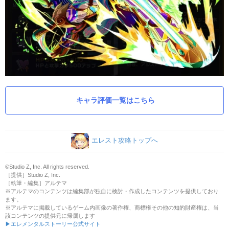
キャラ評価一覧はこちら
エレスト攻略トップへ
©Studio Z, Inc. All rights reserved.
［提供］Studio Z, Inc.
［執筆・編集］アルテマ
※アルテマのコンテンツは編集部が独自に検討・作成したコンテンツを提供しており
ます。
※アルテマに掲載しているゲーム内画像の著作権、商標権その他の知的財産権は、当
該コンテンツの提供元に帰属します
▶エレメンタルストーリー公式サイト