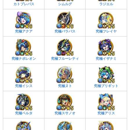
カトブレパス
シムルグ
ラジエル
究極アクア
究極バラバス
究極フレイヤ
究極ナポレオン
究極フルーレティ
究極イザナミ
究極イシス
究極ヌト
究極ブリギット
究極ベルタ
究極スサノオ
究極アリス