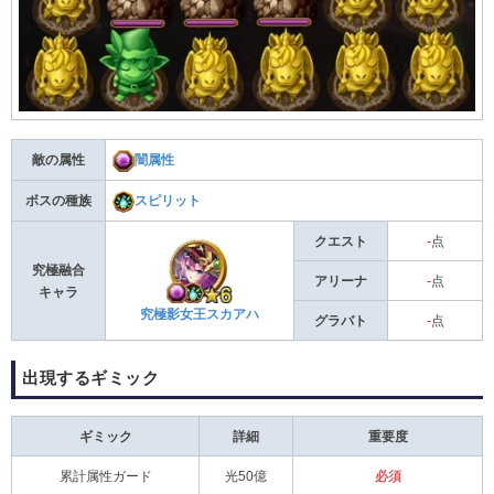
敵の属性
闇属性
ボスの種族
スピリット
クエスト
-
点
究極融合
アリーナ
-
点
キャラ
究極影女王スカアハ
グラバト
-
点
出現するギミック
ギミック
詳細
重要度
累計属性ガード
光50億
必須