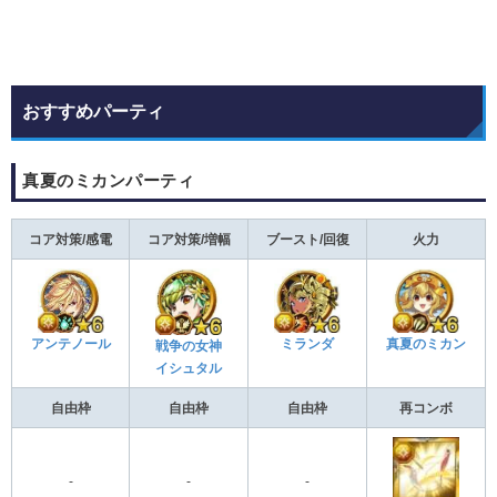
おすすめパーティ
真夏のミカンパーティ
コア対策/感電
コア対策/増幅
ブースト/回復
火力
アンテノール
ミランダ
真夏のミカン
戦争の女神
イシュタル
自由枠
自由枠
自由枠
再コンボ
-
-
-