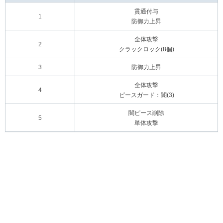
貫通付与
1
防御力上昇
全体攻撃
2
クラックロック(8個)
3
防御力上昇
全体攻撃
4
ピースガード：闇(3)
闇ピース削除
5
単体攻撃