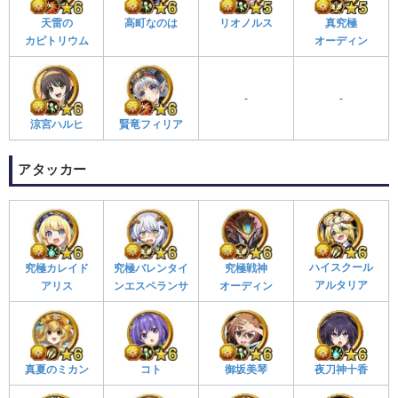
高町なのは
天雷の
リオノルス
真究極
カピトリウム
オーディン
-
-
涼宮ハルヒ
賢竜フィリア
アタッカー
ハイスクール
究極カレイド
究極バレンタイ
究極戦神
アルタリア
アリス
ンエスペランサ
オーディン
夜刀神十香
コト
御坂美琴
真夏のミカン