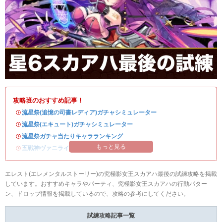
攻略班のおすすめ記事！
・
流星祭(追憶の司書レディア)ガチャシミュレーター
・
流星祭(エキュート)ガチャシミュレーター
・
流星祭ガチャ当たりキャラランキング
もっと見る
・
五戦神ヴァニライベントまとめ
エレスト(エレメンタルストーリー)の究極影女王スカアハ最後の試練攻略を掲載
しています。おすすめキャラやパーティ、究極影女王スカアハの行動パター
ン、ドロップ情報を掲載しているので、攻略の参考にしてください。
試練攻略記事一覧