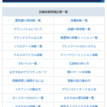
試練攻略関連記事一覧
蜃気楼の塔攻略一覧
深層攻略一覧
グランバトルについて
試練の塔攻略一覧
グランドスラムまとめ
精霊神の神殿ミッション一覧
ソウルゲート攻略一覧
ブレイクバトルのシステム
クロスロワイヤル攻略
ウィークリーミッション攻略
EXバトル一覧
五皇剣の作り方
おすすめのアビリティカード
闇ステージ40攻略
高難易度に挑戦するには
貢献の証の集め方
トロフィーの集め方
グランユナイテッドまとめ
モンスターのかけら一覧
おすすめの星5試練一覧
おすすめの試練一覧
固定ダメでクリアできる試練