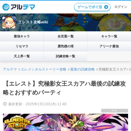
ログイン
ゲームでポイ活
エレスト攻略wiki
最強キャラ
合言葉一覧
キャラ一覧
リセマラ
蜃気楼の塔
アリーナ最強
天上界一覧
試練攻略一覧
アルテマ
エレメンタルストーリー攻略
最後の試練攻略
究極影女王スカアハ
【エレスト】究極影女王スカアハ最後の試練攻
略とおすすめパーティ
最終更新：2025年2月13日(木) 11:48
PR