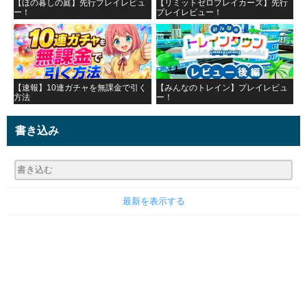
【ほの暮しの庭】先行プレイレビュ
【リミットゼロブレイカーズ】先行
ー！
プレイレビュー！
【速報】10連ガチャを無課金で引く
【みんなのトレイン】プレイレビュ
方法
ー！
書き込み
最新を表示する