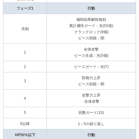
フェーズ1
行動
補助効果解除無効
累計属性ガード：光(50億)
先制
クラックロック(8個)
ピース削除：闇
全体攻撃
1
ピース生成：光(5個)
2
ピースガード：光(7)
防御力上昇
3
ピース削除：闇
攻撃力上昇
4
:全体攻撃
5
回数ガード(10)
6以降
1～5の繰り返し
HP50%以下
行動