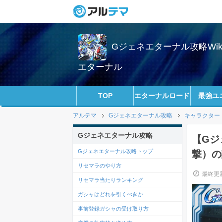
Gジェネエターナル攻略Wi
エターナル
TOP
エターナルロード
最強ユ
アルテマ
Gジェネエターナル攻略
キャラクター
Gジェネエターナル攻略
【Gジ
Gジェネエターナル攻略トップ
撃）の
リセマラのやり方
最終更新
リセマラ当たりランキング
ガシャはどれを引くべきか
事前登録ガシャの受け取り方