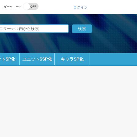
ダークモード
ログイン
トSP化
ユニットSSP化
キャラSP化