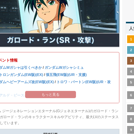
人
ベント情報
ダムWガシャは引くべきか
/
ガンダムWガシャシミュ
トロンガンダム(EW版)(EX)
/
張五飛(EW版)(UR・支援)
ダムヘビーアームズ改(EW版)(EX)
/
トロワ・バートン(EW版)(UR・攻
もっと見る
アルド・ピースクラフト&リーブラ
ム ジージェネレーションエターナル(Gジェネエターナル)のガロード・ラン
ガロード・ランのキャラクタースキルやアビリティ、最大LVのステータス
しています。