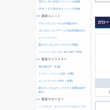
SDガンダム外伝Ⅱイベントの攻略
SDガンダム外伝Ⅲイベントの攻略
最新ユニット
ガロー
アルトロンガンダム(EW版)(EX)
ガンダムヘビーアームズ改(EW版)(EX)
ムシャゴースト
騎士ガンダム(ケンタウロス形態)
ユニコーンガンダム Ver.TWC FINAL
最新キャラクター
張五飛(UR・支援)
トロワ・バートン(UR・攻撃)
ムシャゴースト(SSR・攻撃)
騎士ガンダム(ケンタウロス形態)(SSR・
耐久)
最新サポーター
ミリアルド・ピースクラフト&リーブラ