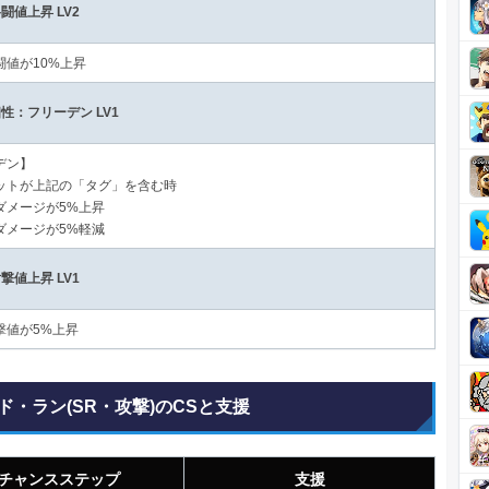
闘値上昇 LV2
闘値が10%上昇
性：フリーデン LV1
デン】
ットが上記の「タグ」を含む時
ダメージが5%上昇
ダメージが5%軽減
撃値上昇 LV1
撃値が5%上昇
ド・ラン(SR・攻撃)のCSと支援
チャンスステップ
支援