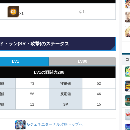
なし
×1
ド・ラン(SR・攻撃)のステータス
コ
LV1
LV80
LV1の戦闘力288
撃値
73
守備値
52
闘値
56
反応値
46
醒値
12
SP
15
Gジェネエターナル攻略トップへ