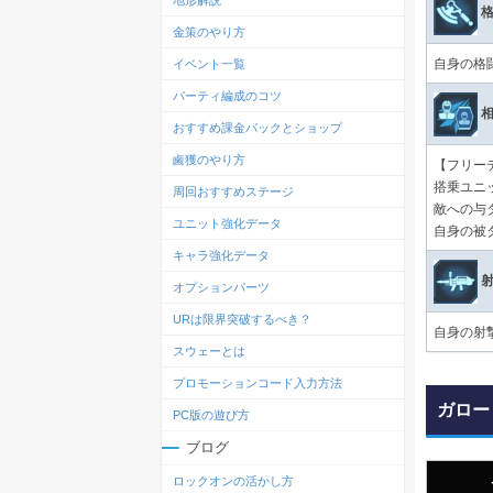
地形解説
格
金策のやり方
自身の格
イベント一覧
パーティ編成のコツ
相
おすすめ課金パックとショップ
鹵獲のやり方
【フリー
搭乗ユニ
周回おすすめステージ
敵への与
ユニット強化データ
自身の被
キャラ強化データ
射
オプションパーツ
URは限界突破するべき？
自身の射
スウェーとは
プロモーションコード入力方法
ガロー
PC版の遊び方
ブログ
ロックオンの活かし方