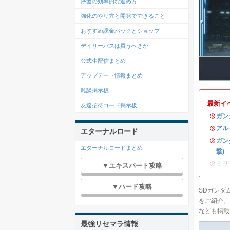
序盤の効率的な進め方
強化のやり方と開発でできること
おすすめ課金パックとショップ
デイリーパスは買うべきか
公式生配信まとめ
アップデート情報まとめ
雑談掲示板
最新イ
友達招待コード掲示板
・
ガン
・
アル
エターナルロード
・
ガン
エターナルロードまとめ
撃)
・
ミリ
▼エキスパート攻略
▼ハード攻略
SDガンダ
をご紹介。
なども掲載
最強リセマラ情報