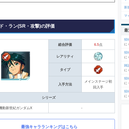
新
マ
ド・ラン(SR・攻撃)の評価
最
招
に
総合評価
6.5
点
招
レアリティ
に
雑
タイプ
に
招
メインステージ初
に
入手方法
回入手
招
に
シリーズ
機動新世紀ガンダムX
-
最強キャラランキングはこちら