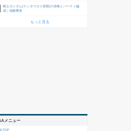
騎士ガンダム(ケンタウロス形態)の攻略とパーティ編
成｜強敵襲来
もっと見る
&Aメニュー
A TOP