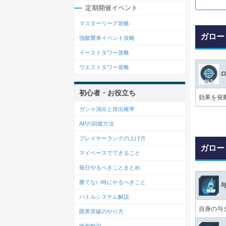
定期開催イベント
マスターリーグ攻略
ガロー
強敵襲来イベント攻略
イーストタワー攻略
ウエストタワー攻略
ロ
初心者・お役立ち
効果を発
ガシャ演出と排出確率
APの回復方法
プレイヤーランクの上げ方
ガロー
マイベースでできること
毎日やるべきことまとめ
勝てない時にやるべきこと
与
バトルシステム解説
自身の与
限界突破のやり方