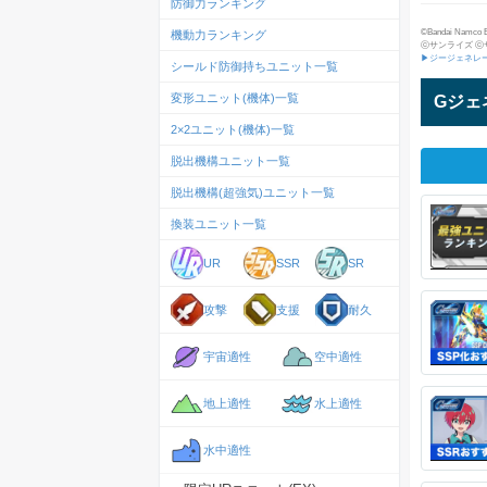
防御力ランキング
©Bandai Namco Ent
機動力ランキング
ⓒサンライズ ⓒ
▶ジージェネレ
シールド防御持ちユニット一覧
変形ユニット(機体)一覧
Gジェ
2×2ユニット(機体)一覧
脱出機構ユニット一覧
脱出機構(超強気)ユニット一覧
換装ユニット一覧
UR
SSR
SR
攻撃
支援
耐久
宇宙適性
空中適性
地上適性
水上適性
水中適性