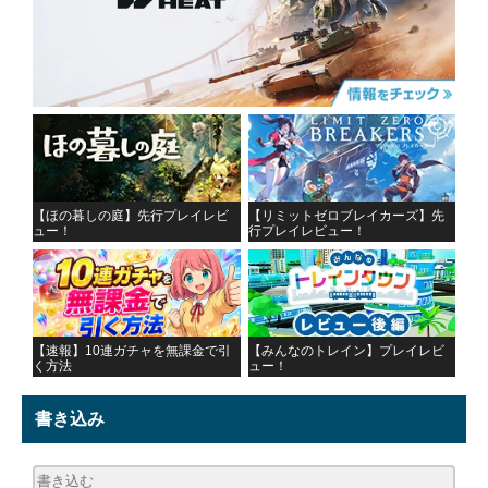
【ほの暮しの庭】先行プレイレビ
【リミットゼロブレイカーズ】先
ュー！
行プレイレビュー！
【速報】10連ガチャを無課金で引
【みんなのトレイン】プレイレビ
く方法
ュー！
書き込み