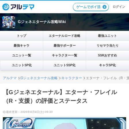
ログイン
ゲームでポイ活
Gジェネエターナル攻略Wiki
トップ
エターナルロード攻略
最強ユニット
最強キャラ
最強サポーター
リセマラ当たり
ユニット一覧
キャラクター一覧
SSRおすすめ
ユニットSP化
ユニットSSP化
キャラSP化
アルテマ
Gジェネエターナル攻略
キャラクター
エターナ・フレイル（R・
【Gジェネエターナル】エターナ・フレイル
（R・支援）の評価とステータス
最終更新：2026年8月8日(土) 09:30