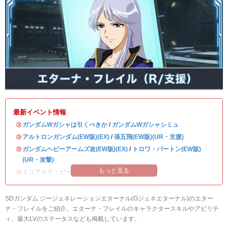
最新イベント情報
・
ガンダムWガシャは引くべきか
/
ガンダムWガシャシミュ
・
アルトロンガンダム(EW版)(EX)
/
張五飛(EW版)(UR・支援)
・
ガンダムヘビーアームズ改(EW版)(EX)
/
トロワ・バートン(EW版)
(UR・攻撃)
もっと見る
・
ミリアルド・ピースクラフト&リーブラ
SDガンダム ジージェネレーションエターナル(Gジェネエターナル)のエター
ナ・フレイルをご紹介。エターナ・フレイルのキャラクタースキルやアビリテ
ィ、最大LVのステータスなども掲載しています。