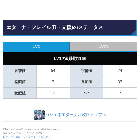
エターナ・フレイル(R・支援)のステータス
LV1
LV70
LV1の戦闘力166
射撃値
54
守備値
24
格闘値
7
反応値
37
覚醒値
13
SP
15
Gジェネエターナル攻略トップへ
©Bandai Namco Entertainment Inc. All rights reserved.
ⓒサンライズ ⓒサンライズ・MBS
▶ジージェネレーションエターナル公式サイト