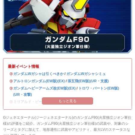
最新イベント情報
・
ガンダムWガシャは引くべきか
/
ガンダムWガシャシミュ
・
アルトロンガンダム(EW版)(EX)
/
張五飛(EW版)(UR・支援)
・
ガンダムヘビーアームズ改(EW版)(EX)
/
トロワ・バートン(EW版)
(UR・攻撃)
もっと見る
・
ミリアルド・ピースクラフト&リーブラ
Gジェネエターナル(ジージェネエターナル)のガンダムF90(火星独立ジオン軍仕
様)の評価をご紹介。ガンダムF90(火星独立ジオン軍仕様)の武装や、対象のシ
リーズとタグに加えて、地形適性に武装やアビリティ、最大LVのステータスな