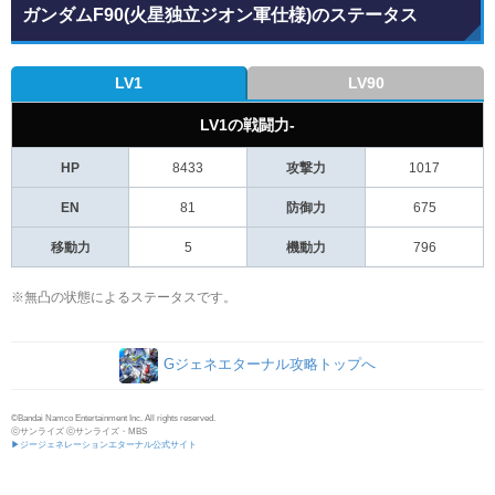
ガンダムF90(火星独立ジオン軍仕様)のステータス
LV1
LV90
LV1の戦闘力-
HP
8433
攻撃力
1017
EN
81
防御力
675
移動力
5
機動力
796
※無凸の状態によるステータスです。
Gジェネエターナル攻略トップへ
©Bandai Namco Entertainment Inc. All rights reserved.
ⓒサンライズ ⓒサンライズ・MBS
▶ジージェネレーションエターナル公式サイト