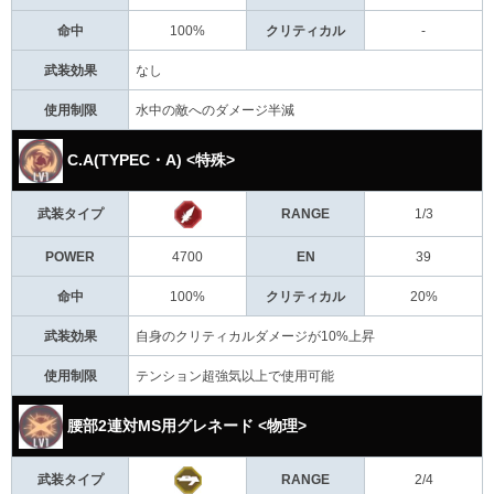
命中
100%
クリティカル
-
武装効果
なし
使用制限
水中の敵へのダメージ半減
C.A(TYPEC・A) <特殊>
武装タイプ
RANGE
1/3
POWER
4700
EN
39
命中
100%
クリティカル
20%
武装効果
自身のクリティカルダメージが10%上昇
使用制限
テンション超強気以上で使用可能
腰部2連対MS用グレネード <物理>
武装タイプ
RANGE
2/4