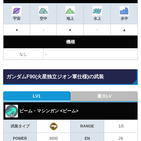
宇宙
空中
地上
水上
水中
●
-
●
-
▲
機構
なし
-
ガンダムF90(火星独立ジオン軍仕様)の武装
LV1
最大LV
ビーム・マシンガン <ビーム>
武装タイプ
RANGE
1/3
POWER
3600
EN
26