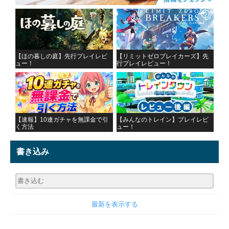
【ほの暮しの庭】先行プレイレビ
【リミットゼロブレイカーズ】先
ュー！
行プレイレビュー！
【速報】10連ガチャを無課金で引
【みんなのトレイン】プレイレビ
く方法
ュー！
書き込み
最新を表示する