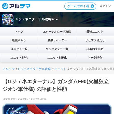
ログイン
ゲームでポイ活
Gジェネエターナル攻略Wiki
トップ
エターナルロード攻略
最強ユニット
最強キャラ
最強サポーター
リセマラ当たり
ユニット一覧
キャラクター一覧
SSRおすすめ
ユニットSP化
ユニットSSP化
キャラSP化
アルテマ
Gジェネエターナル攻略
ユニット
ガンダムF90(火星独立ジオン軍
【Gジェネエターナル】ガンダムF90(火星独立
ジオン軍仕様) の評価と性能
最終更新：2026年8月1日(土) 08:01