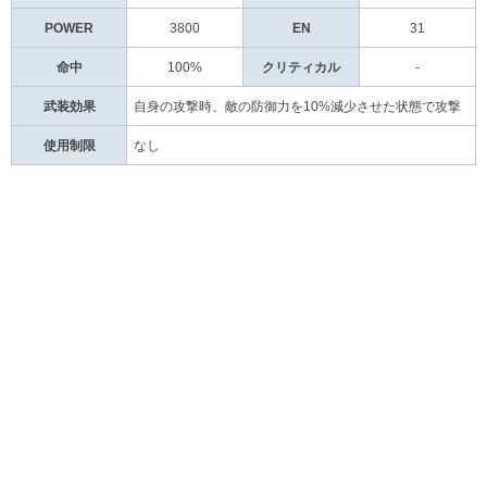
POWER
3800
EN
31
命中
100%
クリティカル
-
武装効果
自身の攻撃時、敵の防御力を10%減少させた状態で攻撃
使用制限
なし