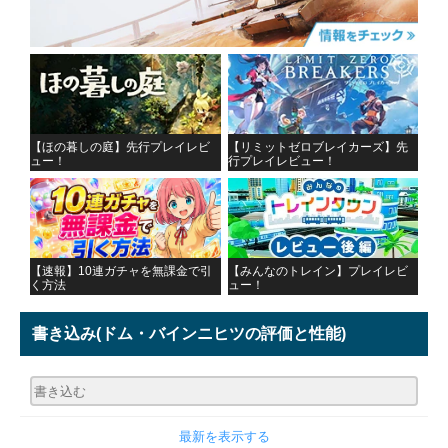
【ほの暮しの庭】先行プレイレビ
【リミットゼロブレイカーズ】先
ュー！
行プレイレビュー！
【速報】10連ガチャを無課金で引
【みんなのトレイン】プレイレビ
く方法
ュー！
書き込み
(ドム・バインニヒツの評価と性能)
最新を表示する