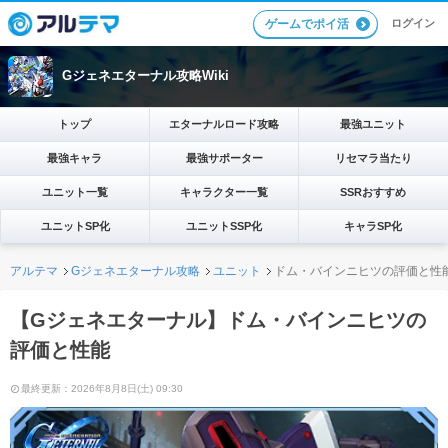
ログイン
ゲームでポイ活
Gジェネエターナル攻略Wiki
トップ
エターナルロード攻略
最強ユニット
最強キャラ
最強サポーター
リセマラ当たり
ユニット一覧
キャラクター一覧
SSRおすすめ
ユニットSP化
ユニットSSP化
キャラSP化
アルテマ
Gジェネエターナル攻略
ユニット
ドム・バインニヒツの評価と性
【Gジェネエターナル】ドム・バインニヒツの
評価と性能
最終更新：2026年8月8日(土) 09:30