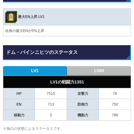
最大EN上昇 LV1
自身の最大ENが5%上昇
ドム・バインニヒツのステータス
LV1
LV80
LV1の戦闘力1351
HP
7515
攻撃力
78
EN
713
防御力
750
移動力
5
機動力
786
※無凸の状態によるステータスです。