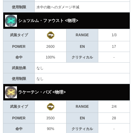
使用制限
水中の敵へのダメージ半減
シュツルム・ファウスト <物理>
武装タイプ
RANGE
1/3
POWER
2600
EN
17
命中
100%
クリティカル
-
武装効果
なし
使用制限
なし
ラケーテン・バズ <物理>
武装タイプ
RANGE
2/4
POWER
3500
EN
28
命中
90%
クリティカル
-