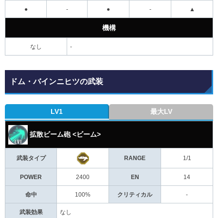
●
-
●
-
▲
機構
なし
-
ドム・バインニヒツの武装
LV1
最大LV
拡散ビーム砲 <ビーム>
武装タイプ
RANGE
1/1
POWER
2400
EN
14
命中
100%
クリティカル
-
武装効果
なし