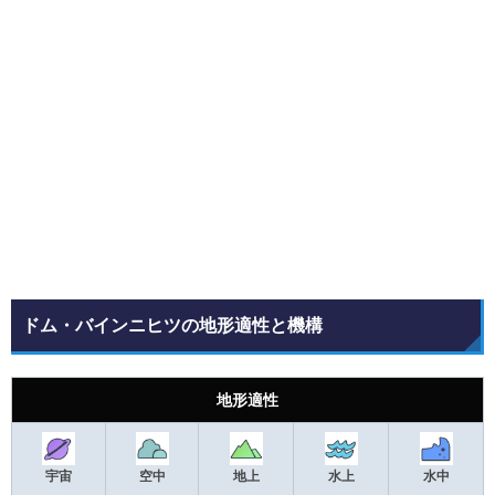
ドム・バインニヒツの地形適性と機構
地形適性
宇宙
空中
地上
水上
水中