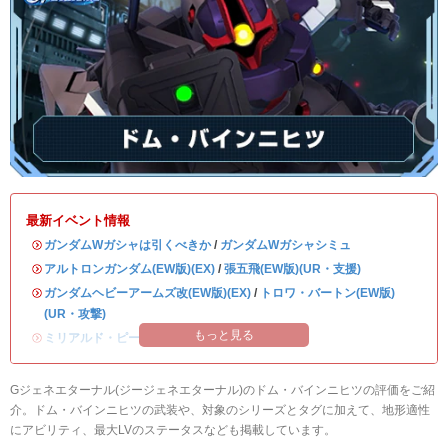
最新イベント情報
・
ガンダムWガシャは引くべきか
/
ガンダムWガシャシミュ
・
アルトロンガンダム(EW版)(EX)
/
張五飛(EW版)(UR・支援)
・
ガンダムヘビーアームズ改(EW版)(EX)
/
トロワ・バートン(EW版)
(UR・攻撃)
もっと見る
・
ミリアルド・ピースクラフト&リーブラ
Gジェネエターナル(ジージェネエターナル)のドム・バインニヒツの評価をご紹
介。ドム・バインニヒツの武装や、対象のシリーズとタグに加えて、地形適性
にアビリティ、最大LVのステータスなども掲載しています。