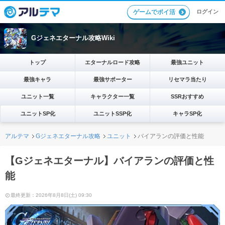
ログイン
ゲームでポイ活
Gジェネエターナル攻略Wiki
トップ
エターナルロード攻略
最強ユニット
最強キャラ
最強サポーター
リセマラ当たり
ユニット一覧
キャラクター一覧
SSRおすすめ
ユニットSP化
ユニットSSP化
キャラSP化
アルテマ
Gジェネエターナル攻略
ユニット
バイアランの評価と性能
【Gジェネエターナル】バイアランの評価と性
能
最終更新：2026年8月8日(土) 09:30