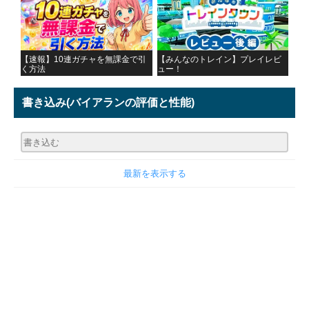
【速報】10連ガチャを無課金で引
【みんなのトレイン】プレイレビ
く方法
ュー！
書き込み
(バイアランの評価と性能)
最新を表示する