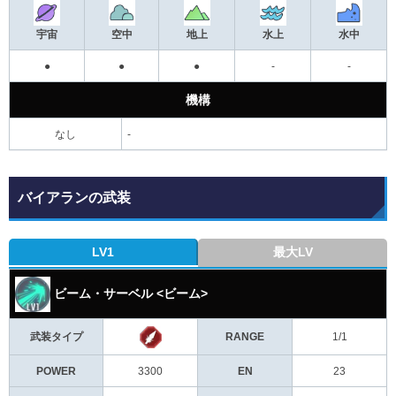
宇宙
空中
地上
水上
水中
●
●
●
-
-
機構
なし
-
バイアランの武装
LV1
最大LV
ビーム・サーベル <ビーム>
武装タイプ
RANGE
1/1
POWER
3300
EN
23