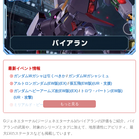
最新イベント情報
・
ガンダムWガシャは引くべきか
/
ガンダムWガシャシミュ
・
アルトロンガンダム(EW版)(EX)
/
張五飛(EW版)(UR・支援)
・
ガンダムヘビーアームズ改(EW版)(EX)
/
トロワ・バートン(EW版)
(UR・攻撃)
もっと見る
・
ミリアルド・ピースクラフト&リーブラ
Gジェネエターナル(ジージェネエターナル)のバイアランの評価をご紹介。バイ
アランの武装や、対象のシリーズとタグに加えて、地形適性にアビリティ、最
大LVのステータスなども掲載しています。