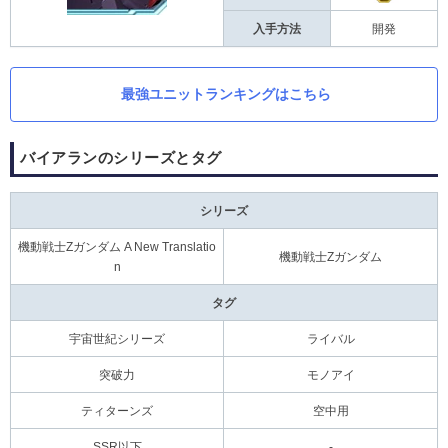
入手方法
開発
最強ユニットランキングはこちら
バイアランのシリーズとタグ
シリーズ
機動戦士Ζガンダム A New Translatio
機動戦士Ζガンダム
n
タグ
宇宙世紀シリーズ
ライバル
突破力
モノアイ
ティターンズ
空中用
SSR以下
-