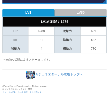
LV1
LV80
LV1の戦闘力1275
HP
6288
攻撃力
699
EN
81
防御力
632
移動力
4
機動力
770
※無凸の状態によるステータスです。
Gジェネエターナル攻略トップへ
©Bandai Namco Entertainment Inc. All rights reserved.
ⓒサンライズ ⓒサンライズ・MBS
▶ジージェネレーションエターナル公式サイト