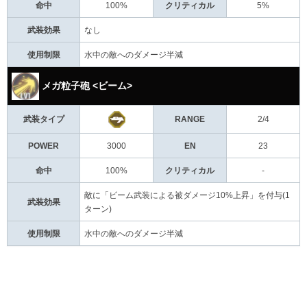
命中
100%
クリティカル
5%
武装効果
なし
使用制限
水中の敵へのダメージ半減
メガ粒子砲 <ビーム>
武装タイプ
RANGE
2/4
POWER
3000
EN
23
命中
100%
クリティカル
-
敵に「ビーム武装による被ダメージ10%上昇」を付与(1
武装効果
ターン)
使用制限
水中の敵へのダメージ半減