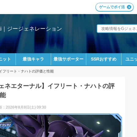
ゲームでポイ活
ki｜ジージェネレーション
ニット
最強キャラ
最強サポーター
SSRおすすめ
ユニッ
イフリート・ナハトの評価と性能
ェネエターナル】イフリート・ナハトの評
能
：2026年8月8日(土) 09:30