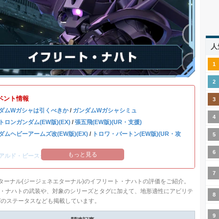
人
ベント情報
ダムWガシャは引くべきか
/
ガンダムWガシャシミュ
トロンガンダム(EW版)(EX)
/
張五飛(EW版)(UR・支援)
ダムヘビーアームズ改(EW版)(EX)
/
トロワ・バートン(EW版)(UR・攻
もっと見る
アルド・ピースクラフト&リーブラ
ターナル(ジージェネエターナル)のイフリート・ナハトの評価をご紹介。
・ナハトの武装や、対象のシリーズとタグに加えて、地形適性にアビリテ
Vのステータスなども掲載しています。