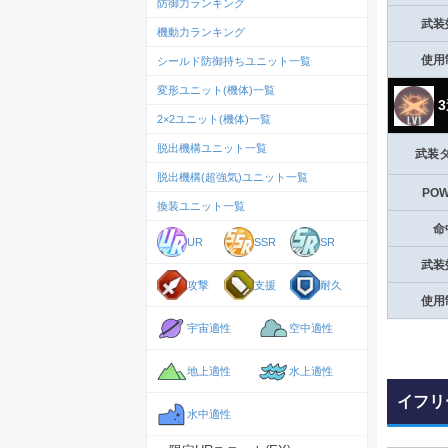
防御力ランキング
武装
機動力ランキング
使用
シールド防御持ちユニット一覧
変形ユニット(機体)一覧
3
2×2ユニット(機体)一覧
脱出機構ユニット一覧
武装
脱出機構(超強気)ユニット一覧
PO
換装ユニット一覧
命
UR
SSR
SR
武装
攻撃
支援
耐久
使用
宇宙適性
空中適性
地上適性
水上適性
イフリ
水中適性