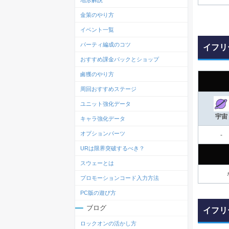
地形解説
金策のやり方
イベント一覧
パーティ編成のコツ
イフリ
おすすめ課金パックとショップ
鹵獲のやり方
周回おすすめステージ
ユニット強化データ
宇宙
キャラ強化データ
オプションパーツ
-
URは限界突破するべき？
スウェーとは
プロモーションコード入力方法
PC版の遊び方
ブログ
イフリ
ロックオンの活かし方