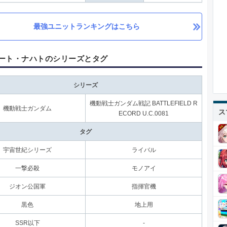
最強ユニットランキングはこちら
ート・ナハトのシリーズとタグ
シリーズ
機動戦士ガンダム戦記 BATTLEFIELD R
機動戦士ガンダム
ス
ECORD U.C.0081
タグ
宇宙世紀シリーズ
ライバル
一撃必殺
モノアイ
ジオン公国軍
指揮官機
黒色
地上用
SSR以下
-