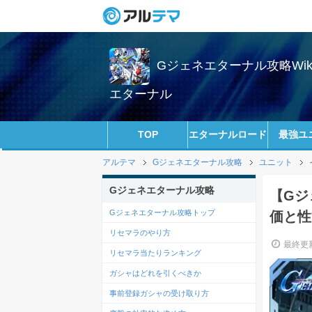
Gジェネエターナル攻略Wi
エターナル
TOP
エターナルロード
最強ユ
アルテマ
Gジェネエターナル攻略
ユニット
Gジェネエターナル攻略
【Gジ
Gジェネエターナル攻略トップ
価と性
リセマラのやり方
最終更新
リセマラ当たりランキング
ガシャはどれを引くべきか
事前登録ガシャの受け取り方