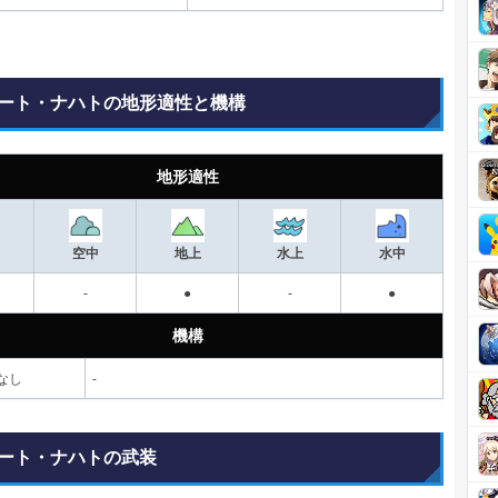
ート・ナハトの地形適性と機構
地形適性
空中
地上
水上
水中
-
●
-
●
機構
なし
-
ート・ナハトの武装