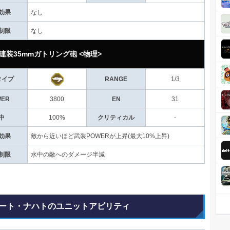
効果
なし
制限
なし
連装35mmガトリング砲 <物理>
タイプ
RANGE
1/3
WER
3800
EN
31
中
100%
クリティカル
-
効果
敵から近いほど武装POWERが上昇(最大10%上昇)
制限
水中の敵へのダメージ半減
ート・ナハトのユニットアビリティ