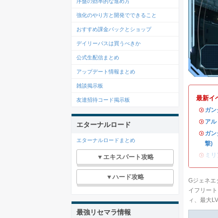
序盤の効率的な進め方
強化のやり方と開発でできること
おすすめ課金パックとショップ
デイリーパスは買うべきか
公式生配信まとめ
アップデート情報まとめ
雑談掲示板
最新イ
友達招待コード掲示板
・
ガン
・
アル
エターナルロード
・
ガン
エターナルロードまとめ
撃)
・
ミリ
▼エキスパート攻略
▼ハード攻略
Gジェネエ
イフリート
ィ、最大L
最強リセマラ情報