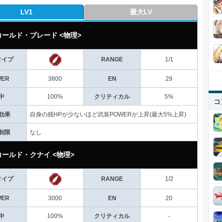
LV1
最大LV
ールド・ブレード <物理>
タイプ
RANGE
1/1
WER
3800
EN
29
中
100%
クリティカル
5%
コ
効果
自身の残HPが少ないほど武装POWERが上昇(最大5%上昇)
制限
なし
ールド・クナイ <物理>
タイプ
RANGE
1/2
WER
3000
EN
20
中
100%
クリティカル
-