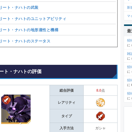
リート・ナハトの武装
新
マ
リート・ナハトのユニットアビリティ
リート・ナハトの地形適性と機構
最
招
リート・ナハトのステータス
に
雑
に
招
ート・ナハトの評価
に
招
に
総合評価
8.0
点
招
に
レアリティ
タイプ
入手方法
ガシャ