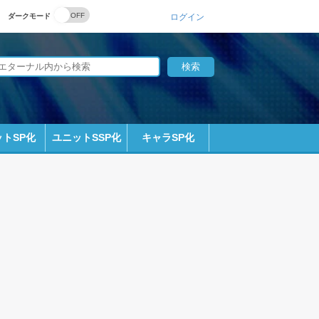
ダークモード
ログイン
トSP化
ユニットSSP化
キャラSP化