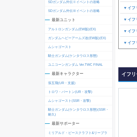
SDガンダム外伝Ⅱイベントの攻略
▼イフ
SDガンダム外伝Ⅲイベントの攻略
▼イフ
最新ユニット
アルトロンガンダム(EW版)(EX)
▼イフ
ガンダムヘビーアームズ改(EW版)(EX)
▼イフ
ムシャゴースト
騎士ガンダム(ケンタウロス形態)
ユニコーンガンダム Ver.TWC FINAL
最新キャラクター
イフリ
張五飛(UR・支援)
トロワ・バートン(UR・攻撃)
ムシャゴースト(SSR・攻撃)
騎士ガンダム(ケンタウロス形態)(SSR・
耐久)
最新サポーター
ミリアルド・ピースクラフト&リーブラ