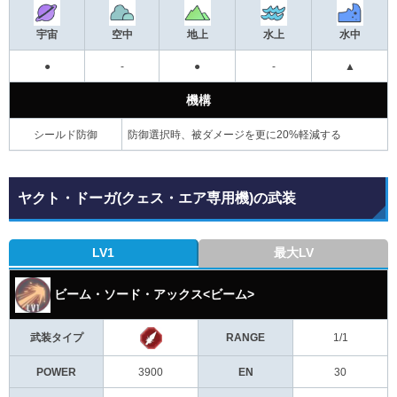
宇宙
空中
地上
水上
水中
●
-
●
-
▲
機構
シールド防御
防御選択時、被ダメージを更に20%軽減する
ヤクト・ドーガ(クェス・エア専用機)の武装
LV1
最大LV
ビーム・ソード・アックス<ビーム>
武装タイプ
RANGE
1/1
POWER
3900
EN
30