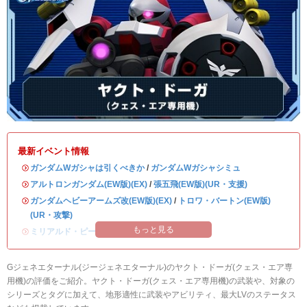
最新イベント情報
・
ガンダムWガシャは引くべきか
/
ガンダムWガシャシミュ
・
アルトロンガンダム(EW版)(EX)
/
張五飛(EW版)(UR・支援)
・
ガンダムヘビーアームズ改(EW版)(EX)
/
トロワ・バートン(EW版)
(UR・攻撃)
もっと見る
・
ミリアルド・ピースクラフト&リーブラ
Gジェネエターナル(ジージェネエターナル)のヤクト・ドーガ(クェス・エア専
用機)の評価をご紹介。ヤクト・ドーガ(クェス・エア専用機)の武装や、対象の
シリーズとタグに加えて、地形適性に武装やアビリティ、最大LVのステータス