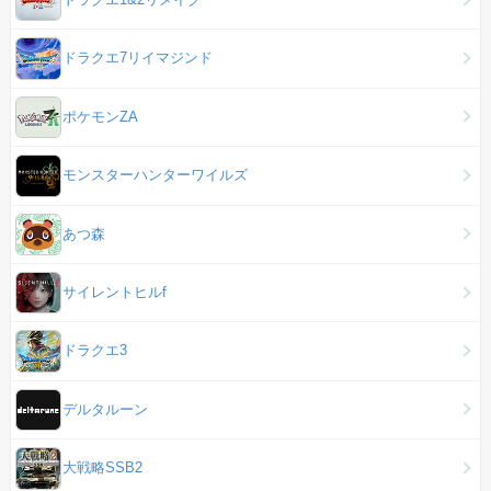
ドラクエ7リイマジンド
ポケモンZA
モンスターハンターワイルズ
あつ森
サイレントヒルf
ドラクエ3
デルタルーン
大戦略SSB2