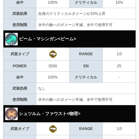
命中
100%
クリティカル
10%
武装効果
自身のクリティカルダメージが10%上昇
使用制限
水中の敵へのダメージ半減、水中で使用不可
ビーム・マシンガン<ビーム>
武装タイプ
RANGE
1/3
POWER
3500
EN
25
命中
100%
クリティカル
-
武装効果
なし
使用制限
水中の敵へのダメージ半減、水中で使用不可
シュツルム・ファウスト<物理>
武装タイプ
RANGE
1/3