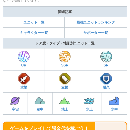
なども掲載しています。
関連記事
ユニット一覧
最強ユニットランキング
キャラクター一覧
サポーター一覧
レア度・タイプ・地形別ユニット一覧
UR
SSR
SR
攻撃
支援
耐久
宇宙
空中
地上
水上
水中
ゲームをプレイして課金代を稼ごう！