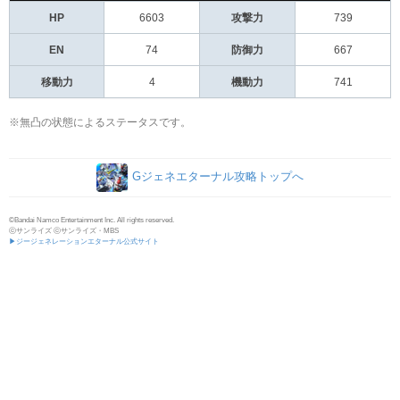
HP
6603
攻撃力
739
EN
74
防御力
667
移動力
4
機動力
741
※無凸の状態によるステータスです。
Gジェネエターナル攻略トップへ
©Bandai Namco Entertainment Inc. All rights reserved.
ⓒサンライズ ⓒサンライズ・MBS
▶ジージェネレーションエターナル公式サイト