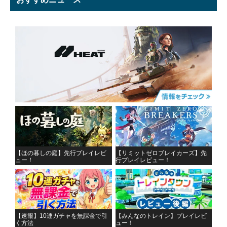
【ほの暮しの庭】先行プレイレビ
【リミットゼロブレイカーズ】先
ュー！
行プレイレビュー！
【速報】10連ガチャを無課金で引
【みんなのトレイン】プレイレビ
く方法
ュー！