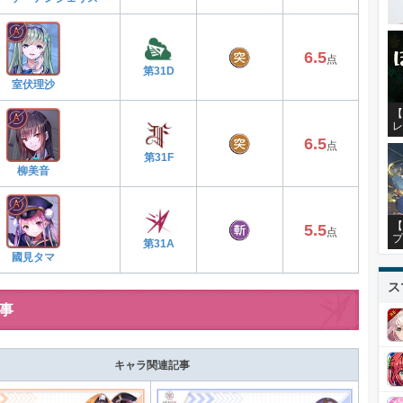
6.5
点
第31D
室伏理沙
【
レ
6.5
点
第31F
柳美音
【
5.5
点
プ
第31A
國見タマ
ス
事
キャラ関連記事