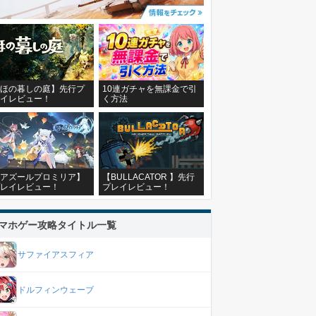
ほの暮しの庭】先行プ
10連ガチャを無課金で引
イレビュー！
く方法
アズールプロミリア】
【BULLACATOR 】先行
レイレビュー！
プレイレビュー！
マホゲー攻略タイトル一覧
サファイアスフィア
ドルフィンウェーブ