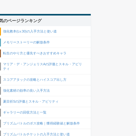
気のページランキング
強化教本(Lv.30)の入手方法と使い道
メモリーストーリーの解放条件
転生のやり方と優先すべきおすすめキャラ
マリア・デ・アンジェリスAの評価とスキル・アビリ
ティ
スコアアタックの攻略とハイスコア出し方
強化素材の効率の良い入手方法
夏目祈Sの評価とスキル・アビリティ
ギャラリーの回収方法と一覧
プリズムバトルのボス攻略｜獲得経験値と解放条件
プリズムバトルチケットの入手方法と使い道