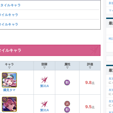
新
スタイルキャラ
マ
タイルキャラ
最
タイルキャラ
時計
タイルキャラ
キャラ
部隊
属性
評価
▽
▽
▽
▽
最
友
9.8
に
点
第31A
友
國見タマ
に
友
に
9.5
点
第31A
友