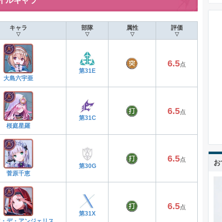
イルキャラ
キャラ
部隊
属性
評価
▽
▽
▽
▽
6.5
点
第31E
大島六宇亜
6.5
点
第31C
桜庭星羅
6.5
点
お
第30G
菅原千恵
6.5
点
第31X
ア・デ・アンジェリス