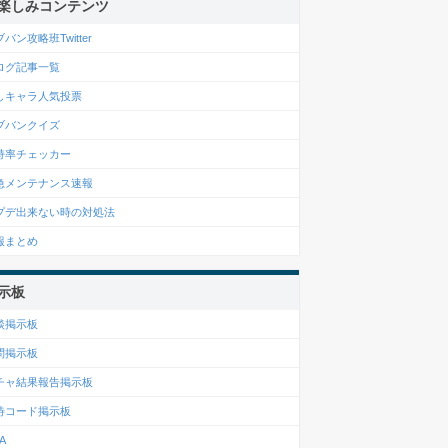
楽しみコンテンツ
バン攻略班Twitter
ログ記事一覧
しキャラ人気投票
ブバンクイズ
持率チェッカー
急メンテナンス速報
プデ出来ない時の対処法
報まとめ
示板
談掲示板
問掲示板
チャ結果報告掲示板
待コード掲示板
A