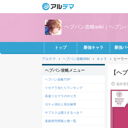
ヘブバン攻略wiki｜ヘブ
トップ
最強キャラ
最強パ
アルテマ
ヘブバン攻略Wiki
キャラ
ヒーラー
ヘブバン攻略メニュー
【ヘブ
ヘブバン攻略TOP
最終更新
リセマラ当たりランキング
高速リセマラのやり方
ガチャ演出と排出確率
サブスクは購入するべき？
楽曲発売情報と曲一覧