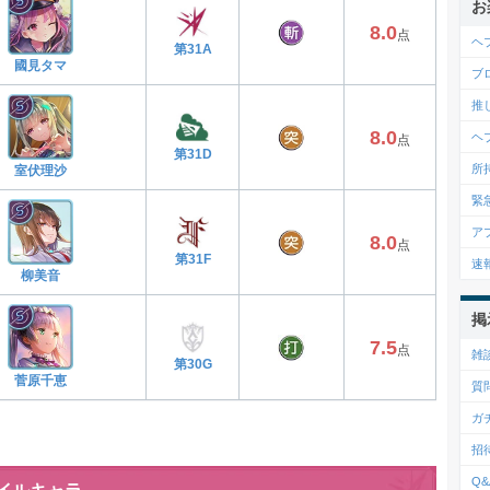
お
8.0
点
ヘブ
第31A
國見タマ
ブ
推
8.0
ヘ
点
第31D
所
室伏理沙
緊
ア
8.0
点
第31F
速
柳美音
掲
7.5
点
雑
第30G
菅原千恵
質
ガ
招
Q&