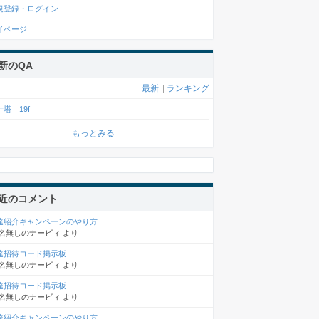
規登録・ログイン
イページ
新のQA
最新
|
ランキング
塔 19f
もっとみる
近のコメント
達紹介キャンペーンのやり方
名無しのナービィ
より
達招待コード掲示板
名無しのナービィ
より
達招待コード掲示板
名無しのナービィ
より
達紹介キャンペーンのやり方