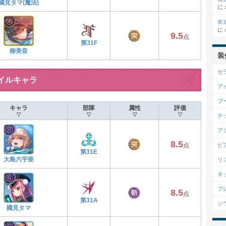
國見タマ(魔法)
に
友
に
9.5
点
第31F
柳美音
装
セ
イルキャラ
ア
ブ
キャラ
部隊
属性
評価
▽
▽
▽
▽
チ
ア
8.5
ピ
点
第31E
大島六宇亜
リ
ネ
ブ
8.5
点
第31A
ソ
國見タマ