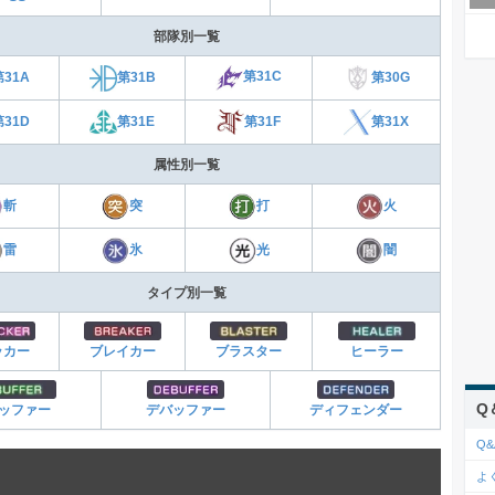
部隊別一覧
第31C
第31A
第30G
第31B
第31E
第31F
第31D
第31X
属性別一覧
斬
突
打
火
雷
氷
光
闇
タイプ別一覧
ッカー
ブレイカー
ブラスター
ヒーラー
Q
ッファー
デバッファー
ディフェンダー
Q&
よ