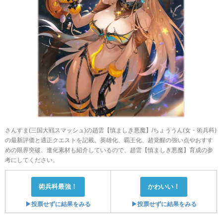
さんすま(三国大戦スマッシュ)の趙雲【慎ましき悪魔】/ちょううん(女・術兵科)
の最新評価と適正クエストを記載。英雄化、覇王化、超覚醒の強い点やおすす
めの限界突破、進化素材も紹介しているので、趙雲【慎ましき悪魔】育成の参
考にしてください。
術兵科最強！
かわいい！
▶投票せずに結果をみる
▶投票せずに結果をみる