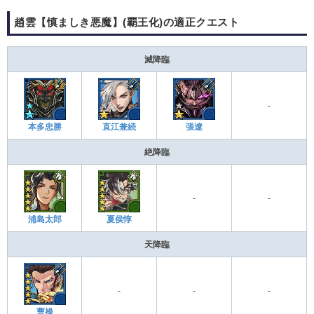
趙雲【慎ましき悪魔】(覇王化)の適正クエスト
滅降臨
-
本多忠勝
直江兼続
張遼
絶降臨
-
-
浦島太郎
夏侯惇
天降臨
-
-
-
曹操