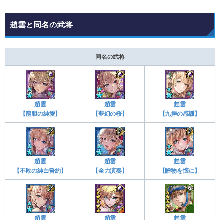
趙雲と同名の武将
同名の武将
趙雲
趙雲
趙雲
【龍胆の純愛】
【夢幻の桜】
【九拝の感謝】
趙雲
趙雲
趙雲
【不敗の純白誓約】
【全力演奏】
【贈物を懐に】
趙雲
趙雲
趙雲