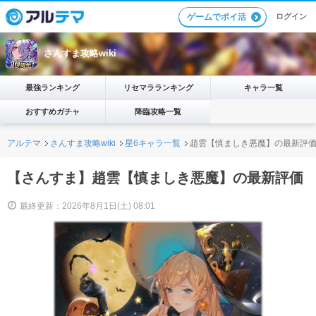
ログイン
ゲームでポイ活
さんすま攻略wiki
最強ランキング
リセマラランキング
キャラ一覧
おすすめガチャ
降臨攻略一覧
アルテマ
さんすま攻略wiki
星6キャラ一覧
趙雲【慎ましき悪魔】の最新評
【さんすま】趙雲【慎ましき悪魔】の最新評価
最終更新：2026年8月1日(土) 08:01