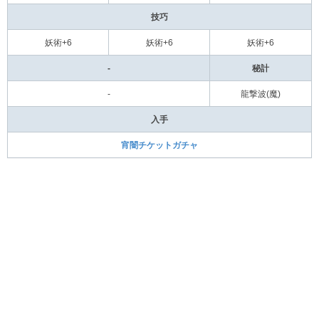
技巧
妖術+6
妖術+6
妖術+6
-
秘計
-
龍撃波(魔)
入手
宵闇チケットガチャ