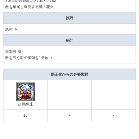
2連追尾炸裂魔花火/ 威力6,182
敵を追尾し爆発する魔の花火
技巧
妖術+6
秘計
龍撃波(魔)
敵を襲う龍の魔弾を1発放つ
覇王化からの必要素材
-
-
超覚醒珠
10
-
-