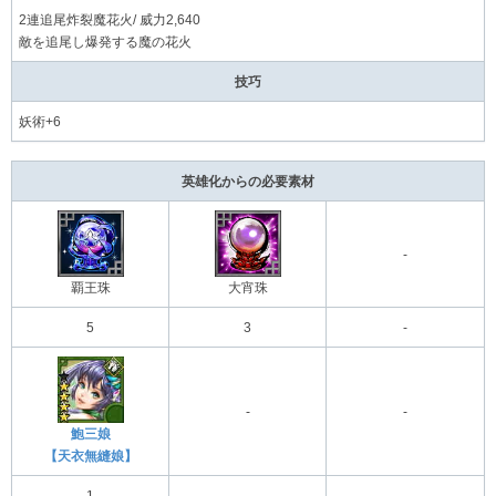
2連追尾炸裂魔花火/ 威力2,640
敵を追尾し爆発する魔の花火
技巧
妖術+6
英雄化からの必要素材
-
覇王珠
大宵珠
5
3
-
-
-
鮑三娘
【天衣無縫娘】
1
-
-