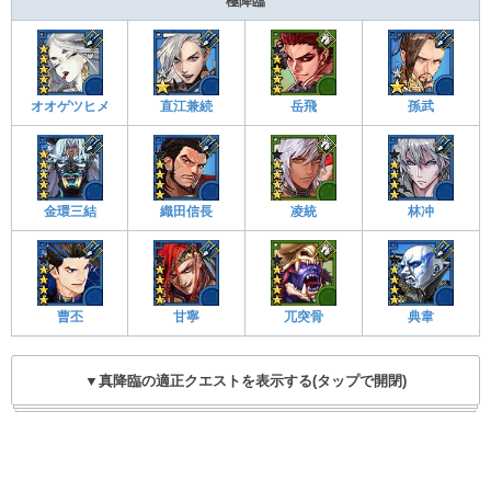
極降臨
オオゲツヒメ
直江兼続
岳飛
孫武
金環三結
織田信長
凌統
林冲
曹丕
甘寧
兀突骨
典韋
▼真降臨の適正クエストを表示する(タップで開閉)