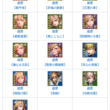
趙雲
趙雲
趙雲
【順平侯】
【肝魂の新妻】
【五雲の車】
趙雲
趙雲
趙雲
【威風凜凜】
【風とともに】
【戦場翔ける龍】
趙雲
趙雲
趙雲
【傷なき玉肌】
【聖夜の親衛隊】
【常山の若龍】
趙雲
趙雲
趙雲
【南国の龍】
【長槍】
【冷静沈着】