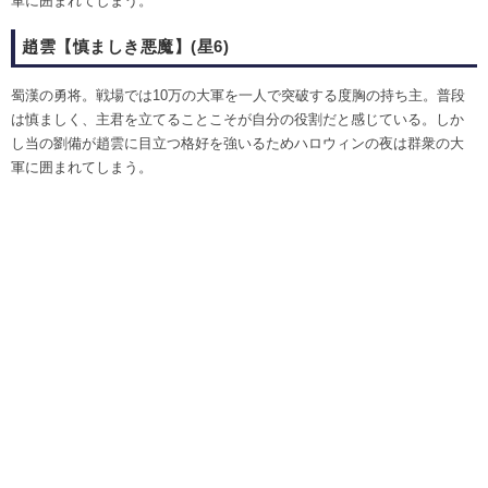
軍に囲まれてしまう。
趙雲【慎ましき悪魔】(星6)
蜀漢の勇将。戦場では10万の大軍を一人で突破する度胸の持ち主。普段
は慎ましく、主君を立てることこそが自分の役割だと感じている。しか
し当の劉備が趙雲に目立つ格好を強いるためハロウィンの夜は群衆の大
軍に囲まれてしまう。