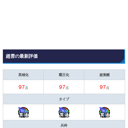
趙雲の最新評価
英雄化
覇王化
超覚醒
97
97
97
点
点
点
タイプ
兵科