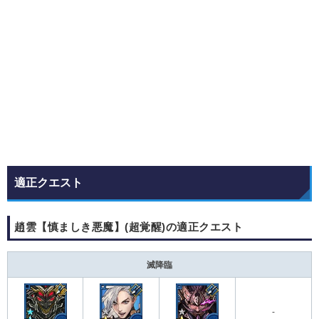
適正クエスト
趙雲【慎ましき悪魔】(超覚醒)の適正クエスト
滅降臨
-