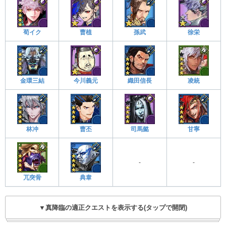
荀イク
曹植
孫武
徐栄
金環三結
今川義元
織田信長
凌統
林冲
曹丕
司馬懿
甘寧
-
-
兀突骨
典韋
▼真降臨の適正クエストを表示する(タップで開閉)