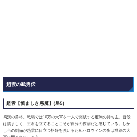
趙雲の武勇伝
趙雲【慎ましき悪魔】(星5)
蜀漢の勇将。戦場では10万の大軍を一人で突破する度胸の持ち主。普段
は慎ましく、主君を立てることこそが自分の役割だと感じている。しか
し当の劉備が趙雲に目立つ格好を強いるためハロウィンの夜は群衆の大