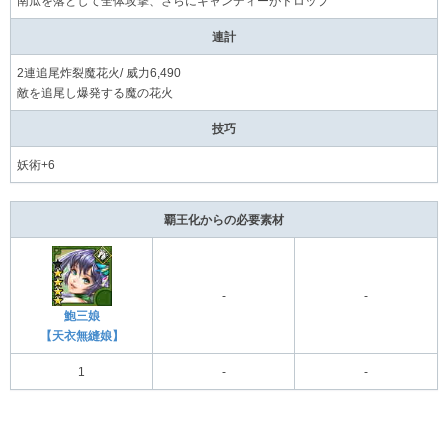
南瓜を落として全体攻撃、さらにキャンディーがドロップ
連計
2連追尾炸裂魔花火/ 威力6,490
敵を追尾し爆発する魔の花火
技巧
妖術+6
覇王化からの必要素材
-
-
鮑三娘
【天衣無縫娘】
1
-
-