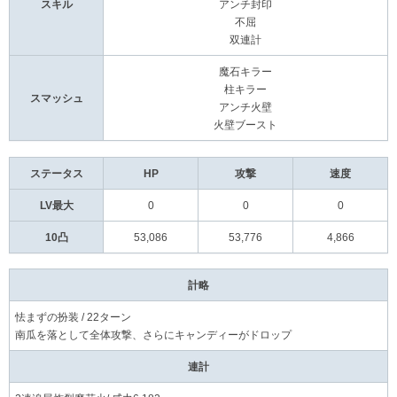
スキル
アンチ封印
不屈
双連計
魔石キラー
柱キラー
スマッシュ
アンチ火壁
火壁ブースト
ステータス
HP
攻撃
速度
LV最大
0
0
0
10凸
53,086
53,776
4,866
計略
怯まずの扮装 / 22ターン
南瓜を落として全体攻撃、さらにキャンディーがドロップ
連計