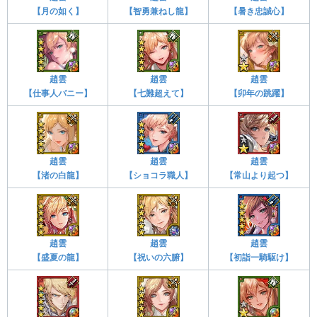
【月の如く】
【智勇兼ねし龍】
【暑き忠誠心】
趙雲
趙雲
趙雲
【仕事人バニー】
【七難超えて】
【卯年の跳躍】
趙雲
趙雲
趙雲
【渚の白龍】
【ショコラ職人】
【常山より起つ】
趙雲
趙雲
趙雲
【盛夏の龍】
【祝いの六腑】
【初詣一騎駆け】