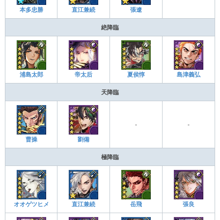
本多忠勝
直江兼続
張遼
絶降臨
浦島太郎
帝太后
夏侯惇
島津義弘
天降臨
-
-
曹操
劉備
極降臨
オオゲツヒメ
直江兼続
岳飛
張良