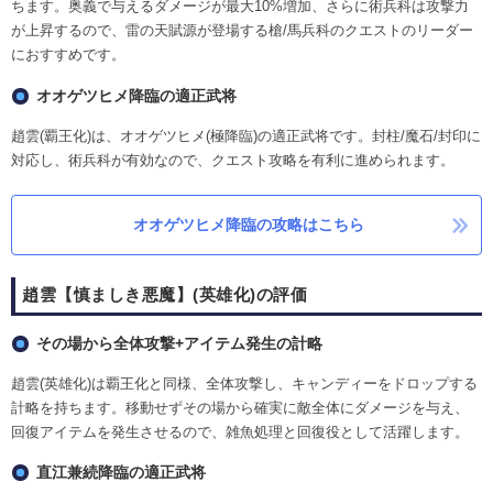
ちます。奥義で与えるダメージが最大10%増加、さらに術兵科は攻撃力
が上昇するので、雷の天賦源が登場する槍/馬兵科のクエストのリーダー
におすすめです。
オオゲツヒメ降臨の適正武将
趙雲(覇王化)は、オオゲツヒメ(極降臨)の適正武将です。封柱/魔石/封印に
対応し、術兵科が有効なので、クエスト攻略を有利に進められます。
オオゲツヒメ降臨の攻略はこちら
趙雲【慎ましき悪魔】(英雄化)の評価
その場から全体攻撃+アイテム発生の計略
趙雲(英雄化)は覇王化と同様、全体攻撃し、キャンディーをドロップする
計略を持ちます。移動せずその場から確実に敵全体にダメージを与え、
回復アイテムを発生させるので、雑魚処理と回復役として活躍します。
直江兼続降臨の適正武将