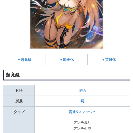
▼超覚醒
▼覇王化
▼英雄化
超覚醒
兵科
呪術
所属
蜀
タイプ
貫通&スマッシュ
アンチ混乱
アンチ亜空