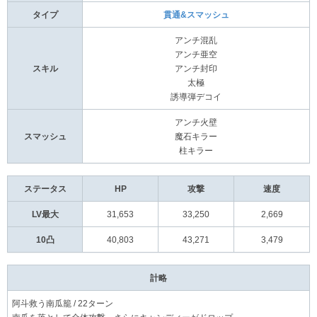
タイプ
貫通&スマッシュ
アンチ混乱
アンチ亜空
スキル
アンチ封印
太極
誘導弾デコイ
アンチ火壁
スマッシュ
魔石キラー
柱キラー
ステータス
HP
攻撃
速度
LV最大
31,653
33,250
2,669
10凸
40,803
43,271
3,479
計略
阿斗救う南瓜籠 / 22ターン