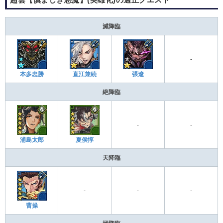
滅降臨
-
本多忠勝
直江兼続
張遼
絶降臨
-
-
浦島太郎
夏侯惇
天降臨
-
-
-
曹操