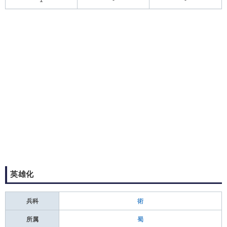
英雄化
兵科
術
所属
蜀