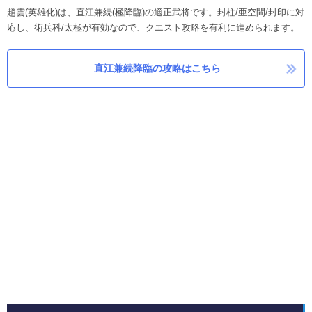
趙雲(英雄化)は、直江兼続(極降臨)の適正武将です。封柱/亜空間/封印に対
応し、術兵科/太極が有効なので、クエスト攻略を有利に進められます。
直江兼続降臨の攻略はこちら