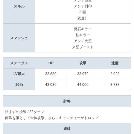
アンチ亜空
スキル
アンチ封印
不屈
双連計
魔石キラー
柱キラー
スマッシュ
アンチ火壁
火壁ブースト
ステータス
HP
攻撃
速度
LV最大
33,880
33,979
2,928
10凸
43,030
44,000
3,738
計略
怯まずの扮装 / 22ターン
南瓜を落として全体攻撃、さらにキャンディーがドロップ
連計