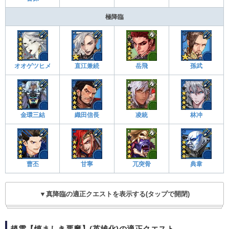
極降臨
オオゲツヒメ
直江兼続
岳飛
孫武
金環三結
織田信長
凌統
林冲
曹丕
甘寧
兀突骨
典韋
▼真降臨の適正クエストを表示する(タップで開閉)
趙雲【慎ましき悪魔】(英雄化)の適正クエスト