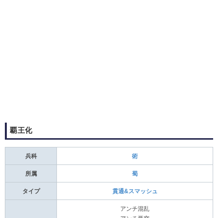
覇王化
兵科
術
所属
蜀
タイプ
貫通&スマッシュ
アンチ混乱