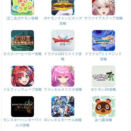
ぽこあポケモン攻略
ポケモンチャンピオンズ
サファイアスフィア攻略
攻略
タスクバーヒーロー攻略
ドラクエ1&2リメイク攻
ドラクエ7リイマジンド
略
攻略
ドルフィンウェーブ攻略
ファンキルスリスタ攻略
ポケモンZA攻略
モンスターハンターワイ
Gジェネエターナル攻略
あつ森攻略
ルズ攻略