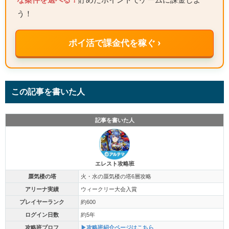
う！
ポイ活で課金代を稼ぐ ›
この記事を書いた人
記事を書いた人
エレスト攻略班
蜃気楼の塔
火・水の蜃気楼の塔6層攻略
アリーナ実績
ウィークリー大会入賞
プレイヤーランク
約600
ログイン日数
約5年
攻略班プロフ
▶攻略班紹介ページはこちら