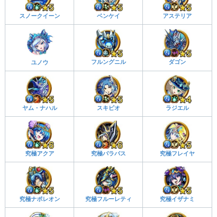
スノークイーン
ベンケイ
アステリア
フルングニル
ダゴン
ユノウ
ヤム・ナハル
スキピオ
ラジエル
究極アクア
究極バラバス
究極フレイヤ
究極ナポレオン
究極フルーレティ
究極イザナミ