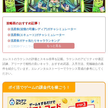
攻略班のおすすめ記事！
・
流星祭(追憶の司書レディア)ガチャシミュレーター
・
流星祭(エキュート)ガチャシミュレーター
・
流星祭ガチャ当たりキャラランキング
もっと見る
・
五戦神ヴァニライベントまとめ
エレストのラケシスの評価とスキル倍率を記載。ラケシスのアビリティや適正
試練、アリーナで相性の良いキャラ、おすすめ武器、入手方法、究極融合の条
件を紹介しています。エレメンタルストーリーでラケシス育成の参考にしてく
ださい。
ポイ活でゲームの課金代を稼ごう！