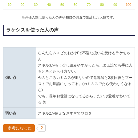
10
20
30
40
50
60
70
80
90
100
※評価人数は使った人の声や独自の調査で集計した人数です。
ラケシスを使った人の声
なんたらムスビのおかげで不遇な扱いを受けるラケちゃ
ん
スキル3がもう少し組みやすかったら…まぁ誰でも手に入
ると考えたら仕方ない。
強い点
今のところカミムスが出ないので竜導師と2枚回復とブー
ストでお世話になってる。(カミムスでたら使わなくなる
な)
でも、長年お世話になってるから、だいぶ愛着がわいて
る 笑
弱い点
スキル2が使えなさすぎてワロタ
参考になった
2