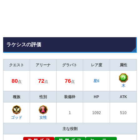
ラケシスの評価
クエスト
アリーナ
グラバト
レア度
属性
80
72
76
星6
点
点
点
木
種族
性別
装備枠
HP
ATK
1
1092
510
ゴッド
女性
主な役割