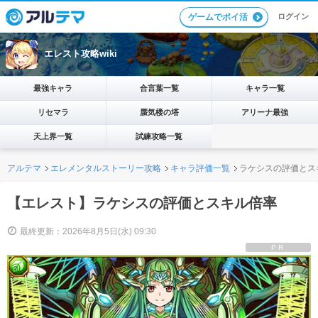
ログイン
ゲームでポイ活
エレスト攻略wiki
最強キャラ
合言葉一覧
キャラ一覧
リセマラ
蜃気楼の塔
アリーナ最強
天上界一覧
試練攻略一覧
アルテマ
エレメンタルストーリー攻略
キャラ評価一覧
ラケシスの評価とス
【エレスト】ラケシスの評価とスキル倍率
最終更新：2026年8月5日(水) 09:30
PR