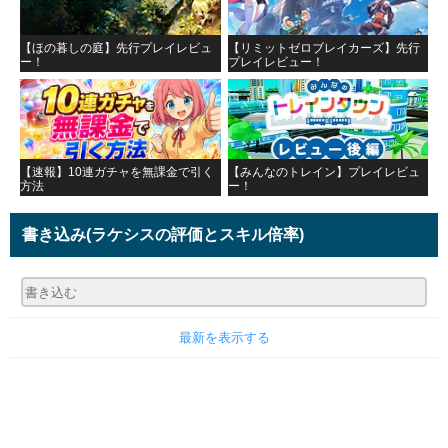
【ほの暮しの庭】先行プレイレビュ
【リミットゼロブレイカーズ】先行
ー！
プレイレビュー！
【速報】10連ガチャを無課金で引く
【みんなのトレイン】プレイレビュ
方法
ー！
書き込み
(ラケシスの評価とスキル倍率)
最新を表示する