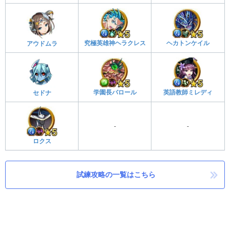
究極英雄神ヘラクレス
ヘカトンケイル
アウドムラ
学園長バロール
英語教師ミレディ
セドナ
-
-
ロクス
試練攻略の一覧はこちら