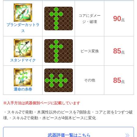
コアにダメー
90
点
ジ・破壊
プランダーカットラ
ス
85
ピース変換
点
スタンドマイク
85
その他
点
運命の糸巻
※入手方法は武器個別ページに記載しています
・スキル2で発動・木属性以外のピースを7個除去・コアと岩を1つずつ破
壊,・スキル2で発動・水ピースが4個木ピースに変化
武器評価一覧はこちら