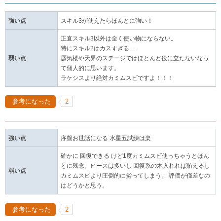
強い点
スキル3が使えたらほんとに強い！
正直スキル3以外は全く使い物にならない。
特にスキル2はカスすぎる…
弱い点
蜃気楼や天界のステージではほとんど役に立たないなっ
て個人的に思います。
ラケシスより絶対カミムスビですよ！！！
参考になった
2
強い点
序盤お世話になる 水星五試練は楽
確かに 回復できる けど1度カミムスビ使っちゃうとほん
とに残念。ピースは多いし 回復系の木入れれば賄えるし
弱い点
カミムスビより圧倒的に劣ってしまう。 評価が僅差なの
はどうかと思う。
参考になった
2