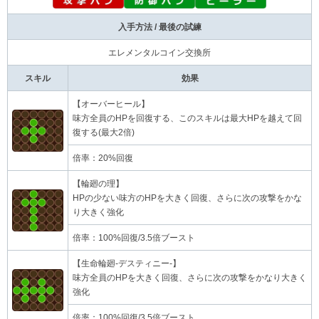
入手方法 / 最後の試練
エレメンタルコイン交換所
スキル
効果
【オーバーヒール】
味方全員のHPを回復する、このスキルは最大HPを越えて回
復する(最大2倍)
倍率：20%回復
【輪廻の理】
HPの少ない味方のHPを大きく回復、さらに次の攻撃をかな
り大きく強化
倍率：100%回復/3.5倍ブースト
【生命輪廻-デスティニー-】
味方全員のHPを大きく回復、さらに次の攻撃をかなり大きく
強化
倍率：100%回復/3.5倍ブースト