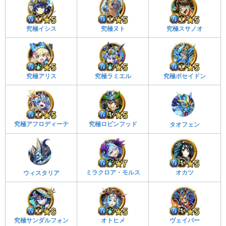
究極イシス
究極ヌト
究極スサノオ
究極アリス
究極ラミエル
究極ポセイドン
究極アフロディーテ
究極ロビンフッド
タオフェン
ミラクロア・モルス
オカツ
ウィスタリア
究極サンダルフォン
オトヒメ
ヴェイパー