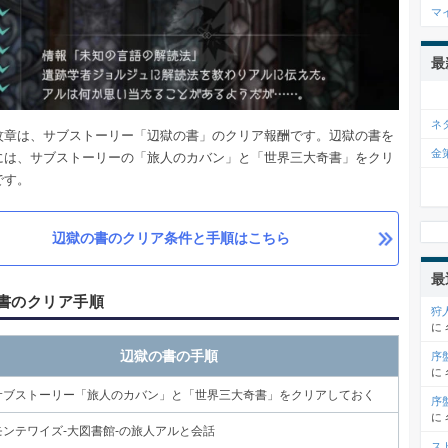
マ
最
ネ
紋章は、サブストーリー「辺獄の書」のクリア報酬です。辺獄の書を
金
には、サブストーリーの「旅人のカバン」と「世界三大奇書」をクリ
です。
辺獄の書のクリア条件と手順はこちら
最
書のクリア手順
狩
に
辺獄の書の手順
序
に
サブストーリー「旅人のカバン」と「世界三大奇書」をクリアしておく
序
に
モンテワイズ-大図書館-の旅人アルと会話
ス