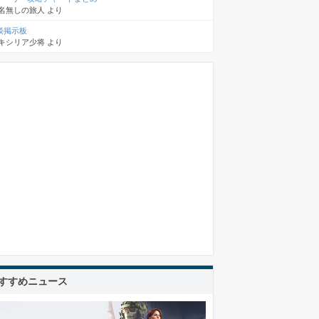
名無しの旅人
より
談掲示板
キシリア少将
より
すすめニュース