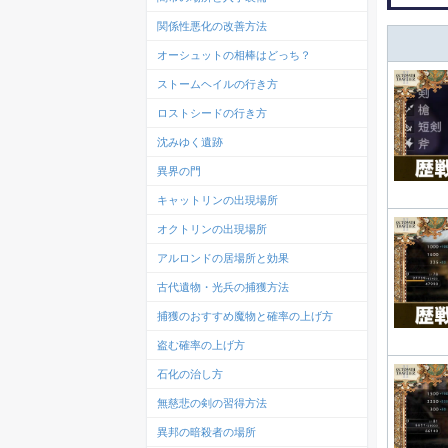
関係性悪化の改善方法
オーシュットの相棒はどっち？
ストームヘイルの行き方
ロストシードの行き方
沈みゆく遺跡
異界の門
キャットリンの出現場所
オクトリンの出現場所
アルロンドの居場所と効果
古代遺物・光兵の捕獲方法
捕獲のおすすめ魔物と確率の上げ方
盗む確率の上げ方
石化の治し方
無慈悲の剣の習得方法
異邦の暗殺者の場所