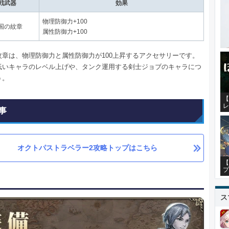
戦武器
効果
物理防御力+100
国の紋章
属性防御力+100
紋章は、物理防御力と属性防御力が100上昇するアクセサリーです。
低いキャラのレベル上げや、タンク運用する剣士ジョブのキャラにつ
う。
【
レ
事
オクトパストラベラー2攻略トップはこちら
【
プ
ス