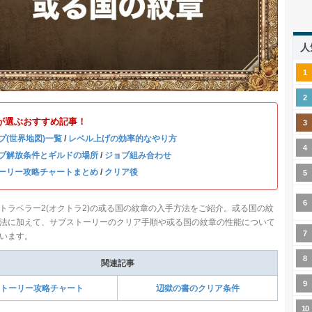
人
が選ぶおすすめ記事！
プ(世界地図)一覧
/
レベル上げの効率的なやり方
ブ解放条件とギルドの場所
/
ジョブ組み合わせ
ーリー攻略チャートまとめ
/
クリア後
トラベラー2(オクトラ2)の或る国の紋章の入手方法をご紹介。或る国の紋
法に加えて、サブストーリーのクリア手順や或る国の紋章の性能について
います。
関連記事
トーリー攻略チャート
辺獄の書のクリア条件