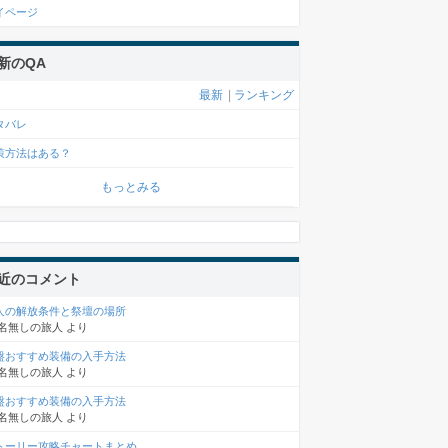
イページ
新のQA
最新
|
ランキング
タバレ
策方法はある？
もっとみる
近のコメント
人の解放条件と祭壇の場所
名無しの旅人
より
盤おすすめ装備の入手方法
名無しの旅人
より
盤おすすめ装備の入手方法
名無しの旅人
より
トーリー攻略チャートまとめ