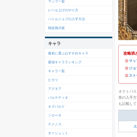
マップ一覧
レベル上げのやり方
バトルジョブの入手方法
雑談掲示板
キャラ
攻略班
最初に選ぶおすすめキャラ
・
マッ
最強キャラランキング
・
ジョ
キャラ一覧
・
スト
ヒカリ
アグネア
オクトパス
章の入手方
パルテティオ
も記載して
オズバルド
ソローネ
テメノス
ス
オーシュット