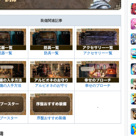
装備関連記事
武器一覧
防具一覧
アクセサリー一覧
備の入手方法
アルピオネのお守り
幸せのブローチ
-
Pブースター
序盤おすすめ装備
備