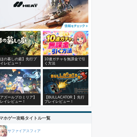
ほの暮しの庭】先行プ
10連ガチャを無課金で引
イレビュー！
く方法
アズールプロミリア】
【BULLACATOR 】先行
レイレビュー！
プレイレビュー！
マホゲー攻略タイトル一覧
サファイアスフィア