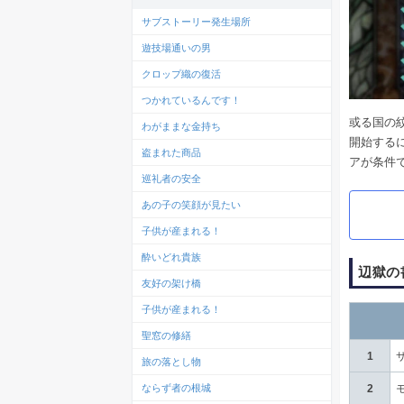
サブストーリー発生場所
遊技場通いの男
クロップ織の復活
つかれているんです！
或る国の
わがままな金持ち
開始する
盗まれた商品
アが条件
巡礼者の安全
あの子の笑顔が見たい
子供が産まれる！
酔いどれ貴族
辺獄の
友好の架け橋
子供が産まれる！
聖窓の修繕
1
旅の落とし物
ならず者の根城
2