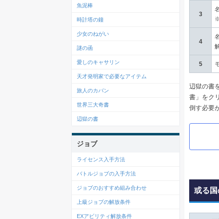
魚泥棒
3
時計塔の鐘
少女のねがい
4
謎の函
愛しのキャサリン
5
天才発明家で必要なアイテム
辺獄の書
旅人のカバン
書」をク
世界三大奇書
倒す必要
辺獄の書
ジョブ
ライセンス入手方法
バトルジョブの入手方法
ジョブのおすすめ組み合わせ
或る国
上級ジョブの解放条件
EXアビリティ解放条件