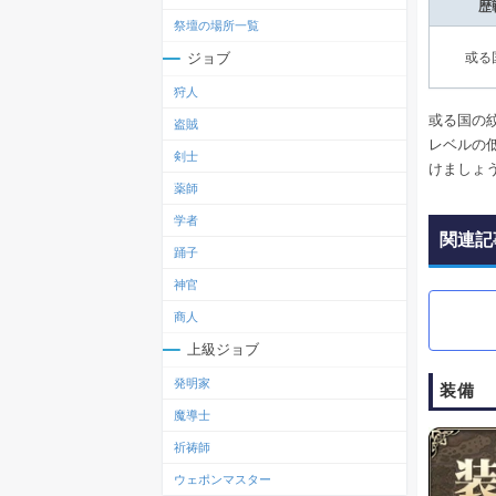
歴
祭壇の場所一覧
ジョブ
或る
狩人
或る国の
盗賊
レベルの
剣士
けましょ
薬師
学者
関連記
踊子
神官
商人
上級ジョブ
発明家
装備
魔導士
祈祷師
ウェポンマスター