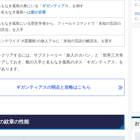
に
名もなき孤島の奥にいる「
ギガンティアス
」を倒す
※名もなき孤島へは
船が必要
雑
に
名もなき孤島にいる歴史学者から、フィールドコマンドで「未知の言語の
解読法」を入手
モンテワイズ-大図書館-の旅人アルに「未知の言語の解読法」を渡す
をクリアするには、サブストーリー「旅人のカバン」と「世界三大奇
リアしておき、船の入手と名もなき孤島のボス「ギガンティアス」を
があります。
ギガンティアスの弱点と攻略はこちら
の紋章の性能
お