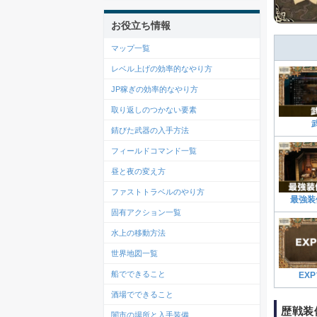
お役立ち情報
マップ一覧
レベル上げの効率的なやり方
JP稼ぎの効率的なやり方
取り返しのつかない要素
錆びた武器の入手方法
フィールドコマンド一覧
昼と夜の変え方
ファストトラベルのやり方
最強装
固有アクション一覧
水上の移動方法
世界地図一覧
船でできること
EX
酒場でできること
歴戦装
闇市の場所と入手装備