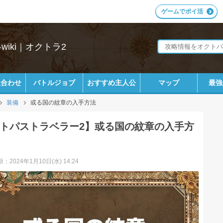
ゲームでポイ活
iki｜オクトラ2
組合わせ
バトルジョブ
おすすめ主人公
マップ
最強
装備
或る国の紋章の入手方法
トパストラベラー2】或る国の紋章の入手方
：2024年1月10日(水) 14:24