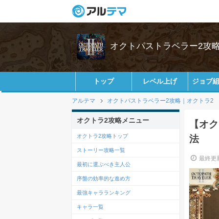
オクトパストラベラー2攻略w
トップ
レベル上げ
ジョブ
アルテマ
オクトパストラベラー2攻略｜オクトラ2
オクトラ2攻略メニュー
【オク
オクトラ2攻略トップ
法
ストーリー攻略一覧
最終更新
最初に選ぶべき主人公
序盤の効率的な進め方
最強キャラランキング
キャラ一覧