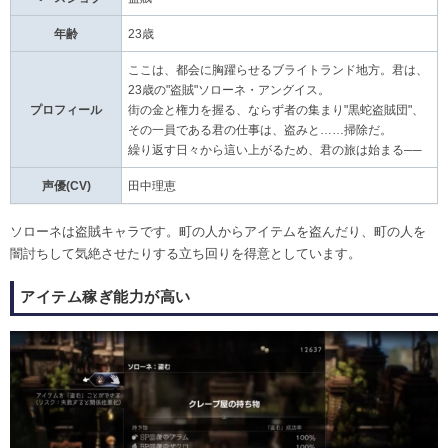
年齢
23歳
ここは、都会に胸躍らせるブライトランド地方。君は、
23歳の"盗賊"ソローネ・アングイス。
プロフィール
街の金と権力を握る、ならず者の集まり"黒蛇盗賊団"、
その一員である君の仕事は、盗みと……掃除だ。
繰り返す日々から這い上がるため、君の旅は始まる──
声優(CV)
田中理恵
ソローネは盗賊キャラです。町の人からアイテムを盗んだり、町の人を
闇討ちして気絶させたりする立ち回りを得意としています。
アイテム稼ぎ能力が高い