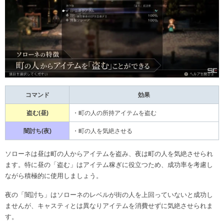
コマンド
効果
盗む(昼)
・町の人の所持アイテムを盗む
闇討ち(夜)
・町の人を気絶させる
ソローネは昼は町の人からアイテムを盗み、夜は町の人を気絶させられ
ます。特に昼の「盗む」はアイテム稼ぎに役立つため、成功率を考慮し
ながら積極的に使用しましょう。
夜の「闇討ち」はソローネのレベルが街の人を上回っていないと成功し
ませんが、キャスティとは異なりアイテムを消費せずに気絶させられま
す。