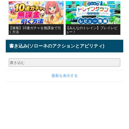
【速報】10連ガチャを無課金で引
【みんなのトレイン】プレイレビ
く方法
ュー！
書き込み
(ソローネのアクションとアビリティ)
最新を表示する