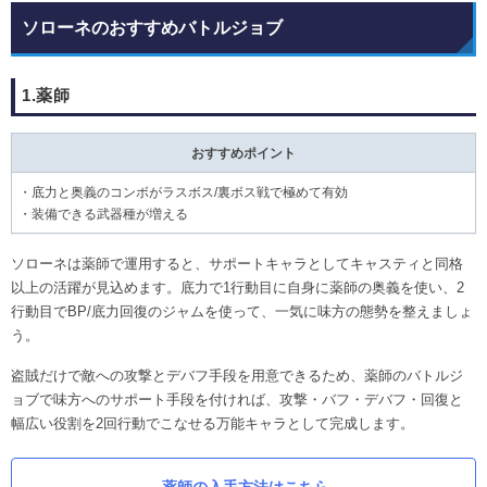
ソローネのおすすめバトルジョブ
1.薬師
おすすめポイント
・底力と奥義のコンボがラスボス/裏ボス戦で極めて有効
・装備できる武器種が増える
ソローネは薬師で運用すると、サポートキャラとしてキャスティと同格
以上の活躍が見込めます。底力で1行動目に自身に薬師の奥義を使い、2
行動目でBP/底力回復のジャムを使って、一気に味方の態勢を整えましょ
う。
盗賊だけで敵への攻撃とデバフ手段を用意できるため、薬師のバトルジ
ョブで味方へのサポート手段を付ければ、攻撃・バフ・デバフ・回復と
幅広い役割を2回行動でこなせる万能キャラとして完成します。