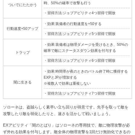
時、50%の確率で攻撃も行う
ついでにたたかう
・習得方法:ジョブアビリティ4つ習得で開放
・効果:装備者の行動速度を+50する
行動速度+50アップ
・習得方法:ジョブアビリティ5つ習得で開放
・効果:装備者は物理ダメージを受けるとき、50%の
確率で敵にステータスダウン効果を付与する
トラップ
・習得方法:ジョブアビリティ6つ習得で開放
・効果:時間帯が夜のときのバトル終了時に獲得する
EXPとJPが増加する
闇に生きる
※複数人で効果は重複しない
・習得方法:ジョブアビリティ7つ習得で開放
ソローネは、盗賊らしく素早い立ち回りが得意です。先手を取って敵を
攻撃したり敵を弱化したりと、速さを活かして戦いましょう。
EXアビリティ「闇のとばり」はソローネの専用技で、敵に物理攻撃が必
ず外れる効果を付与します。敵全体の物理攻撃を1回だけ無効化できるの