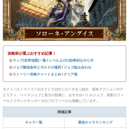
攻略班が選ぶおすすめ記事！
・
マップ(世界地図)一覧
/
レベル上げの効率的なやり方
・
ジョブ解放条件とギルドの場所
/
ジョブ組み合わせ
・
ストーリー攻略チャートまとめ
/
クリア後
オクトパストラベラー2(オクトラ2)のソローネをご紹介。固有アクションやア
ビリティ、ベースジョブと底力の効果に、おすすめバトルジョブ、昼夜のフィ
ールドコマンドやソローネのプロフィールも掲載しています。
関連記事
キャラ一覧
最強キャラランキング