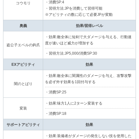
・消費SP:4
コウモリ
・習得方法:JPを消費して習得可能
※アビリティの数に応じて必要JPが変動
奥義
効果/習得レベル
・効果:敵全体に短剣で大ダメージを与える、行動速
度が速いほど威力が増加する
盗公子エベルの鉤爪
・習得方法:JP5,000/消費SP:30
EXアビリティ
効果
・効果:敵全体に闇属性のダメージを与え、攻撃攻撃
を必ず外す効果を1回付与する
闇のとばり
・消費SP:25
・効果:味方1人に2ターン変装する
変装
・消費SP:18
サポートアビリティ
効果
・効果:装備者がダメージの発生しない技を使用した