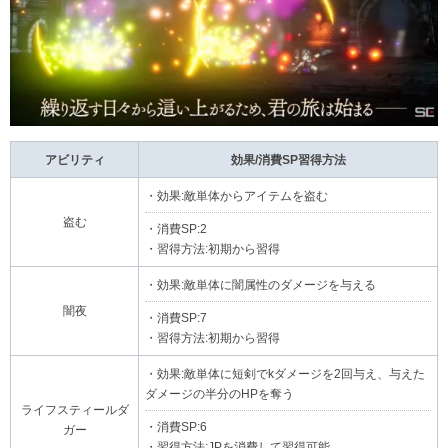
アビリティ
効果/消費SP習得方法
・効果:敵単体からアイテムを盗む
盗む
・消費SP:2
・習得方法:初期から習得
・効果:敵単体に闇属性のダメージを与える
闇夜
・消費SP:7
・習得方法:初期から習得
・効果:敵単体に短剣でkダメージを2回与え、与えた
ダメージの半分のHPを奪う
ライフスティールダ
・消費SP:6
ガー
・習得方法:JPを消費して習得可能