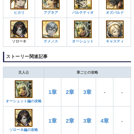
ヒカリ
アグネア
パルテティオ
オズバルド
ソローネ
テメノス
オーシュット
キャスティ
ストーリー関連記事
主人公
章ごとの攻略
1章
2章
3章
-
-
オーシュット編の攻略
1章
2章
3章
4章
-
ソローネ編の攻略