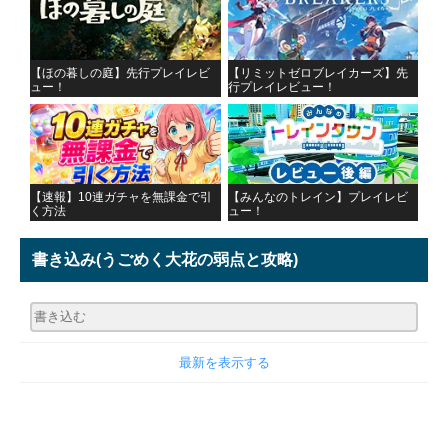
【ほの暮しの庭】先行プレイレビ
【リミットゼロブレイカーズ】先
ュー！
行プレイレビュー！
【速報】10連ガチャを無課金で引
【みんなのトレイン】プレイレビ
く方法
ュー！
書き込み
(うごめく大花の弱点と攻略)
最新を表示する