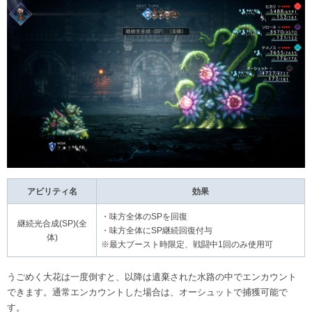
アビリティ名
効果
・味方全体のSPを回復
継続光合成(SP)(全
・味方全体にSP継続回復付与
体)
※最大ブースト時限定、戦闘中1回のみ使用可
うごめく大花は一度倒すと、以降は遺棄された水路の中でエンカウント
できます。通常エンカウントした場合は、オーシュットで捕獲可能で
す。