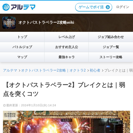
ログイン
ゲームでポイ活
オクトパストラベラー2攻略wiki
トップ
レベル上げ
ジョブ組み合わせ
バトルジョブ
おすすめ主人公
ジョブ一覧
マップ
最強キャラ
ストーリー攻略
アルテマ
オクトパストラベラー2攻略｜オクトラ2
初心者
ブレイクとは｜弱
【オクトパストラベラー2】ブレイクとは｜弱
点を突くコツ
最終更新：2024年1月10日(水) 14:24