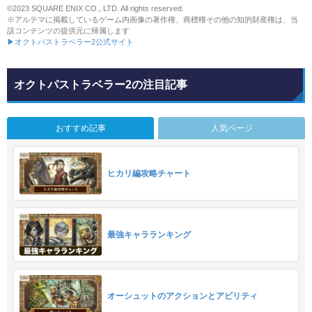
©2023 SQUARE ENIX CO., LTD. All rights reserved.
※アルテマに掲載しているゲーム内画像の著作権、商標権その他の知的財産権は、当
該コンテンツの提供元に帰属します
▶オクトパストラベラー2公式サイト
オクトパストラベラー2の注目記事
おすすめ記事
人気ページ
ヒカリ編攻略チャート
最強キャラランキング
オーシュットのアクションとアビリティ