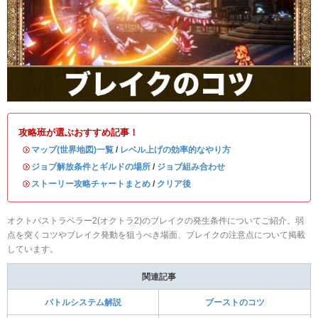
攻略班が選ぶおすすめ記事！
・
マップ(世界地図)一覧
/
レベル上げの効率的なやり方
・
ジョブ解放条件とギルドの場所
/
ジョブ組み合わせ
・
ストーリー攻略チャートまとめ
/
クリア後
オクトパストラベラー2(オクトラ2)のブレイクの発生条件についてご紹介。弱
点を突くコツやブレイク発動を狙うべき場面、ブレイクの注意点について掲載
しています。
関連記事
バトルシステム解説
ブーストのコツ