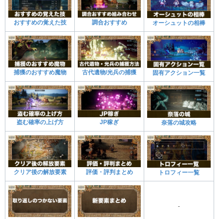
おすすめの覚えた技
調合おすすめ
オーシュットの相棒
捕獲のおすすめ魔物
古代遺物/光兵の捕獲
固有アクション一覧
盗む確率の上げ方
JP稼ぎ
奈落の城攻略
クリア後の解放要素
評価・評判まとめ
トロフィー一覧
-