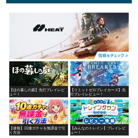
【ほの暮しの庭】先行プレイレビ
【リミットゼロブレイカーズ】先
ュー！
行プレイレビュー！
【速報】10連ガチャを無課金で引
【みんなのトレイン】プレイレビ
く方法
ュー！