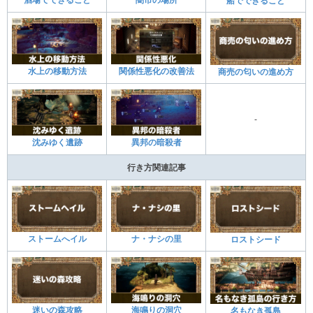
酒場でできること
闇市の場所
船でできること
水上の移動方法
関係性悪化の改善法
商売の匂いの進め方
-
沈みゆく遺跡
異邦の暗殺者
行き方関連記事
ストームへイル
ナ・ナシの里
ロストシード
迷いの森攻略
海鳴りの洞穴
名もなき孤島