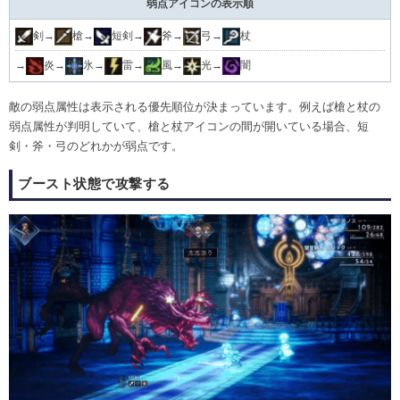
弱点アイコンの表示順
剣→
槍→
短剣→
斧→
弓→
杖
→
炎→
氷→
雷→
風→
光→
闇
敵の弱点属性は表示される優先順位が決まっています。例えば槍と杖の
弱点属性が判明していて、槍と杖アイコンの間が開いている場合、短
剣・斧・弓のどれかが弱点です。
ブースト状態で攻撃する