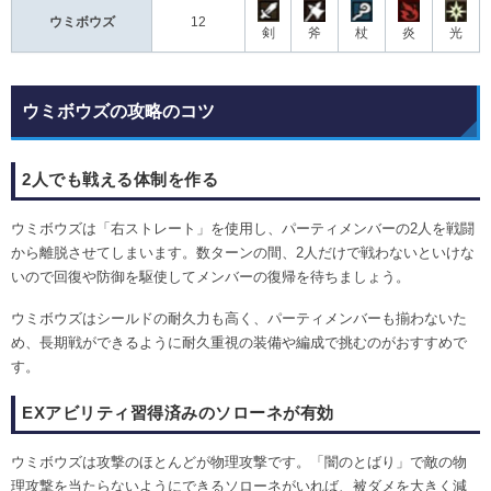
ウミボウズ
12
剣
斧
杖
炎
光
ウミボウズの攻略のコツ
2人でも戦える体制を作る
ウミボウズは「右ストレート」を使用し、パーティメンバーの2人を戦闘
から離脱させてしまいます。数ターンの間、2人だけで戦わないといけな
いので回復や防御を駆使してメンバーの復帰を待ちましょう。
ウミボウズはシールドの耐久力も高く、パーティメンバーも揃わないた
め、長期戦ができるように耐久重視の装備や編成で挑むのがおすすめで
す。
EXアビリティ習得済みのソローネが有効
ウミボウズは攻撃のほとんどが物理攻撃です。「闇のとばり」で敵の物
理攻撃を当たらないようにできるソローネがいれば、被ダメを大きく減