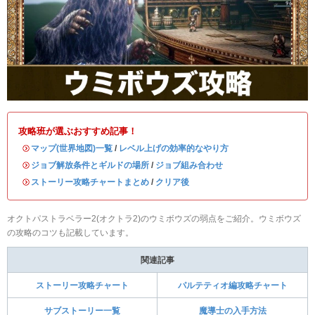
攻略班が選ぶおすすめ記事！
・
マップ(世界地図)一覧
/
レベル上げの効率的なやり方
・
ジョブ解放条件とギルドの場所
/
ジョブ組み合わせ
・
ストーリー攻略チャートまとめ
/
クリア後
オクトパストラベラー2(オクトラ2)のウミボウズの弱点をご紹介。ウミボウズ
の攻略のコツも記載しています。
関連記事
ストーリー攻略チャート
パルテティオ編攻略チャート
サブストーリー一覧
魔導士の入手方法