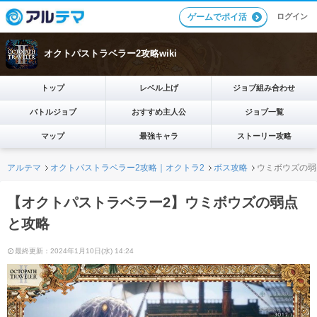
ログイン
ゲームでポイ活
オクトパストラベラー2攻略wiki
トップ
レベル上げ
ジョブ組み合わせ
バトルジョブ
おすすめ主人公
ジョブ一覧
マップ
最強キャラ
ストーリー攻略
アルテマ
オクトパストラベラー2攻略｜オクトラ2
ボス攻略
ウミボウズの弱
【オクトパストラベラー2】ウミボウズの弱点
と攻略
最終更新：2024年1月10日(水) 14:24