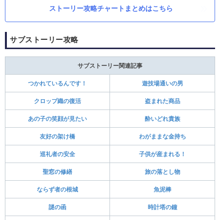
ストーリー攻略チャートまとめはこちら
サブストーリー攻略
サブストーリー関連記事
つかれているんです！
遊技場通いの男
クロップ織の復活
盗まれた商品
あの子の笑顔が見たい
酔いどれ貴族
友好の架け橋
わがままな金持ち
巡礼者の安全
子供が産まれる！
聖窓の修繕
旅の落とし物
ならず者の根城
魚泥棒
謎の函
時計塔の鐘