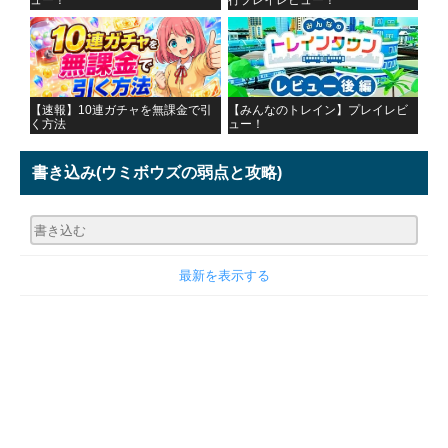
ュー！
行プレイレビュー！
【速報】10連ガチャを無課金で引
【みんなのトレイン】プレイレビ
く方法
ュー！
書き込み
(ウミボウズの弱点と攻略)
最新を表示する