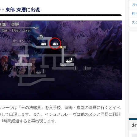
ガ
・東部 深層に出現
釣
ス
ルレーヴは「王の法螺貝」を入手後、深海・東部の深層に行くとイベ
生して出現します。また、イシュメルレーヴは他のヌシと同様に戦闘
、1時間経過すると再出現します。
お