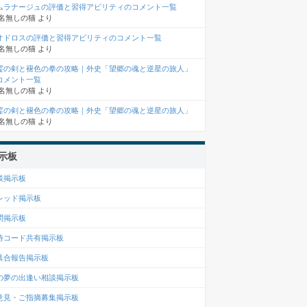
ムラナージュの評価と習得アビリティのコメント一覧
名無しの猫
より
オドロスの評価と習得アビリティのコメント一覧
名無しの猫
より
霊の剣と褪色の拳の攻略｜外史「望郷の魂と逆星の旅人」
コメント一覧
名無しの猫
より
霊の剣と褪色の拳の攻略｜外史「望郷の魂と逆星の旅人」
名無しの猫
より
示板
談掲示板
レッド掲示板
問掲示板
待コード共有掲示板
具合報告掲示板
の夢の出逢い相談掲示板
意見・ご指摘募集掲示板