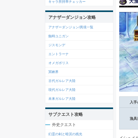
大
キャラ所持率チェッカー
アナザーダンジョン攻略
アナザーダンジョン/異境一覧
蝕時ユニガン
ジスモンデ
エントラーナ
オメガポリス
冥峡界
古代ガルレア大陸
現代ガルレア大陸
未来ガルレア大陸
入手
サブクエスト攻略
漁具
外史クエスト
幻霊の剣と暗溟の残光
イシュメ