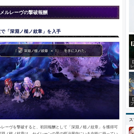
メルレーヴの撃破報酬
破で「深淵ノ槌ノ紋章」を入手
【
レ
【
プ
ス
ルレーヴを撃破すると、初回報酬として「深淵ノ槌ノ紋章」を獲得可
深淵ノ槌ノ紋章は、セイレーンの里の鍛冶屋内にいる女性に持ってい