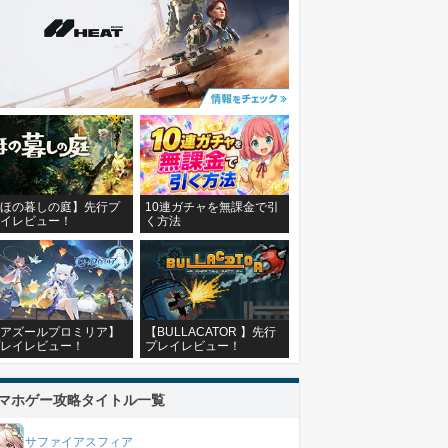
ほの暮しの庭】先行プ
10連ガチャを無課金で引
イレビュー！
く方法
アズールプロミリア】
【BULLACATOR 】先行
レイレビュー！
プレイレビュー！
マホゲー攻略タイトル一覧
サファイアスフィア