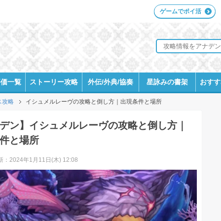
ゲームでポイ活
評価一覧
ストーリー攻略
外伝/外典/協奏
星詠みの書架
おすす
ス攻略
イシュメルレーヴの攻略と倒し方｜出現条件と場所
デン】イシュメルレーヴの攻略と倒し方｜
件と場所
：2024年1月11日(木) 12:08