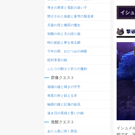
導きの果実と電影の迷い子
イシュ
閉ざされた箱庭と蒼穹の叛逆者
天蓋の塔と幽冥の魔女
撃
胡蝶の街と天の揺り籠
時の炭鉱と夢を視る郷
千年の匣、わだつみの神殿
絶対零度の鎖
ふたりの騎士と祈りの魔剣
群像クエスト
落陽の墟と暉きの守手
将星の斧と鎧える羊
輪廻の鎌と紅蓮の徒花
遠き日の英雄と誓いの銘
覚醒クエスト
イシュメ
あたら夜に咲く茜花
能です。