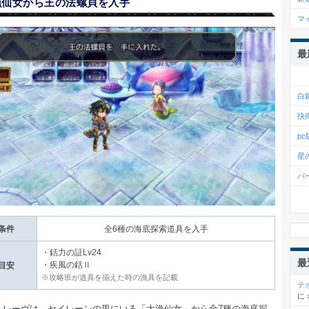
漁仙女から王の法螺貝を入手
マ
最
白
抉
p
星
パ
条件
全6種の海底探索道具を入手
・銛力の証Lv24
最
・疾風の銛Ⅱ
目安
※攻略班が道具を揃えた時の漁具を記載
テ
に
ルレーヴは、セイレーンの里にいる「大漁仙女」から全7種の海底探