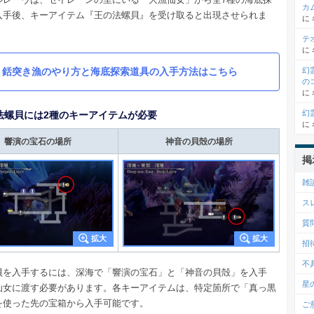
カ
入手後、キーアイテム『王の法螺貝』を受け取ると出現させられま
に
テ
に
銛突き漁のやり方と海底探索道具の入手方法はこちら
幻
の
に
幻
法螺貝には2種のキーアイテムが必要
に
響演の宝石の場所
神音の貝殻の場所
掲
雑
ス
質
招
不
貝を入手するには、深海で「響演の宝石」と「神音の貝殻」を入手
星
仙女に渡す必要があります。各キーアイテムは、特定箇所で「真っ黒
を使った先の宝箱から入手可能です。
ご