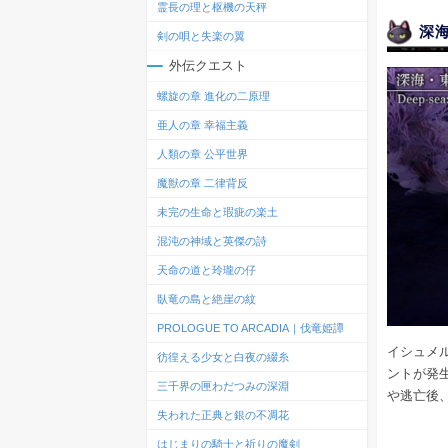
霊長の理と枢機の天秤
深海
剣の唄と失楽の翼
外伝クエスト
螺旋の章 進化の二原理
亜人の章 幸福主義
人類の章 公平世界
魔獣の章 二律背反
未完の生命と瑕疵の楽土
混沌の神域と英傑の詩
天命の道と玲瓏の仔
臥竜の島と絶崖の紋
PROLOGUE TO ARCADIA｜伐竜姫譚
イシュメ
彷徨える少女と白夜の綴糸
ントが発
三千界の匣わだつみの深淵
や逃亡後
失われた正典と銀の不凋花
はじまりの騎士と祈りの魔剣