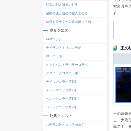
幻霊の剣と祈誓の灯火
索道具を
す。
望郷の魂と逆星の旅人まとめ
彷徨える少女と久遠の渦まとめ
協奏クエスト
FF9コラボ
王の
ライザのアトリエコラボ
KOFコラボ
オクトパストラベラーコラボ
クロノ・クロスコラボ
テイルズコラボ第1弾
テイルズコラボ第2弾
ペルソナコラボ第1弾
ペルソナコラボ第2弾
王の法螺
外典クエスト
し、大漁
八千夜の咎とまつろわぬ刃
黒スミ」