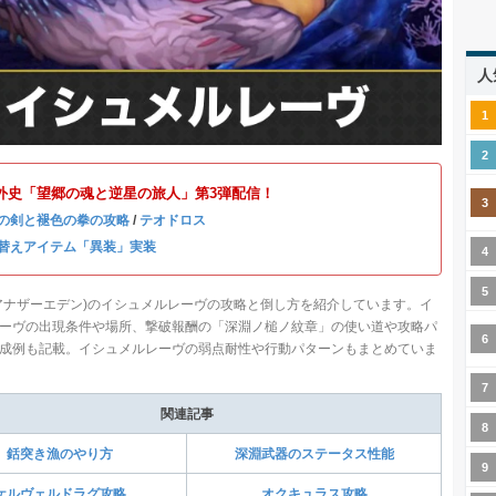
人
(木)外史「望郷の魂と逆星の旅人」第3弾配信！
の剣と褪色の拳の攻略
/
テオドロス
替えアイテム「異装」実装
アナザーエデン)のイシュメルレーヴの攻略と倒し方を紹介しています。イ
ーヴの出現条件や場所、撃破報酬の「深淵ノ槌ノ紋章」の使い道や攻略パ
成例も記載。イシュメルレーヴの弱点耐性や行動パターンもまとめていま
関連記事
銛突き漁のやり方
深淵武器のステータス性能
ケルヴェルドラグ攻略
オクキュラス攻略