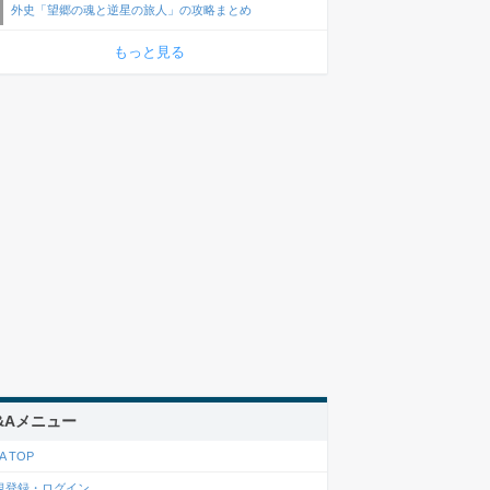
外史「望郷の魂と逆星の旅人」の攻略まとめ
もっと見る
&Aメニュー
A TOP
規登録・ログイン