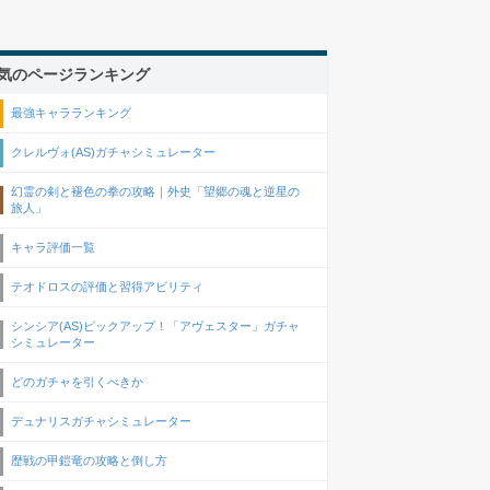
気のページランキング
最強キャラランキング
クレルヴォ(AS)ガチャシミュレーター
幻霊の剣と褪色の拳の攻略｜外史「望郷の魂と逆星の
旅人」
キャラ評価一覧
テオドロスの評価と習得アビリティ
シンシア(AS)ピックアップ！「アヴェスター」ガチャ
シミュレーター
どのガチャを引くべきか
デュナリスガチャシミュレーター
歴戦の甲鎧竜の攻略と倒し方