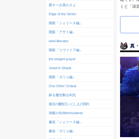
愛すべき愚かさよ
くと「深
Edge of the Vortex
開眼「シェリーヌ編」
開眼「アザミ編」
wind liberator
真
開眼「リヴァイア編」
the winged prayer
Jewel in Shade
開眼「ガリユ編」
One Other Ordeal
蘇る魔性翻る剣先
復活の魔獣王いにしえの冥約
胡蝶の街AfterIncidents
邂逅「シェリーヌ編」
邂逅「ガリユ編」