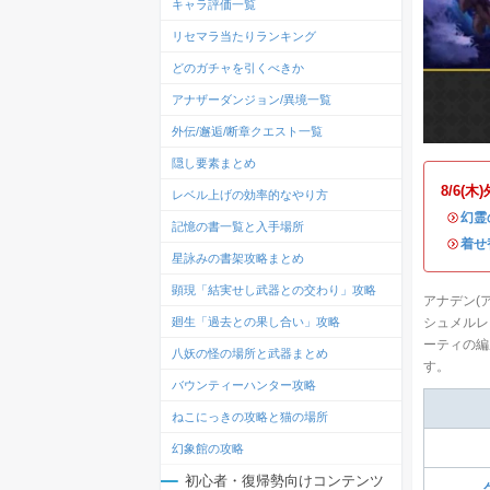
キャラ評価一覧
リセマラ当たりランキング
どのガチャを引くべきか
アナザーダンジョン/異境一覧
外伝/邂逅/断章クエスト一覧
隠し要素まとめ
8/6
レベル上げの効率的なやり方
・
幻霊
記憶の書一覧と入手場所
・
着せ
星詠みの書架攻略まとめ
顕現「結実せし武器との交わり」攻略
アナデン(
シュメルレ
廻生「過去との果し合い」攻略
ーティの編
八妖の怪の場所と武器まとめ
す。
バウンティーハンター攻略
ねこにっきの攻略と猫の場所
幻象館の攻略
初心者・復帰勢向けコンテンツ