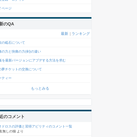
イページ
新のQA
最新
|
ランキング
銀の砥石について
痛の力と抉痛の力(剣)の違い
c版を最新バージョンにアプデする方法を求む
の夢チケットの交換について
ーティー
もっとみる
近のコメント
オドロスの評価と習得アビリティのコメント一覧
名無しの猫
より