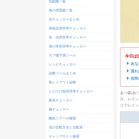
虫図鑑一覧
海の幸図鑑一覧
全チェッカーまとめ
美術品所持率チェッカー
魚・虫所持率チェッカー
海の幸所持率チェッカー
カブ価予測ツール
今日は
・
あな
レシピチェッカー
・
流れ
診断ツールまとめ
・
住民
島レイアウト診断
とたけけ曲所持率チェッカー
あつ森(あ
介。レイン
家具チェッカー
りでレイン
服チェッカー
離島ツアーの種類
花の交配方法と交配表
キャンプサイト厳選