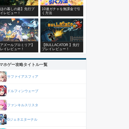
ほの暮しの庭】先行プ
10連ガチャを無課金で引
イレビュー！
く方法
アズールプロミリア】
【BULLACATOR 】先行
レイレビュー！
プレイレビュー！
マホゲー攻略タイトル一覧
サファイアスフィア
ドルフィンウェーブ
ファンキルスリスタ
Gジェネエターナル