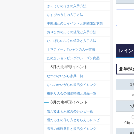
きゅうりのうまの入手方法
なすびのうしの入手方法
牛郎織女の日イベントと期間限定衣装
おりひめのふくの値段と入手方法
ひこぼしのふくの値段と入手方法
トマティーナTシャツの入手方法
レイン
たぬきショッピングのシーズン商品
8月の北半球イベント
北半球
なつのかいがら家具一覧
1
なつのかいがらの復活タイミング
虫取り大会の開催時間と景品一覧
×
8月の南半球イベント
5
雪だるまと氷家具のレシピ一覧
雪だるまの作り方ともらえるレシピ
9時～
雪玉の出現条件と復活タイミング
9