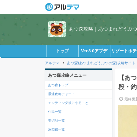
あつ森攻略｜あつまれどうぶつの
トップ
Ver.3.0アプデ
リゾートホテ
アルテマ
あつ森(あつまれどうぶつの森)攻略サイト
あつ森攻略メニュー
【あつ
あつ森トップ
段・釣
最速攻略チャート
最終更新
エンディング後にやること
住民一覧
美術品一覧
魚図鑑一覧