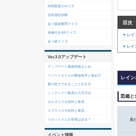
時間変更のやり方
住民相性診断
目次
あつ森超難問クイズ
画像付き4択クイズ
▼レイ
あつ森クイズ
▼レイ
Ver.3.0アップデート
アップデート最新情報まとめ
リゾートホテルの解放条件と進め方
レイン
夢の島でできることと行き方
ニンテンドー家具の入手方法
図鑑と
ゼルダコラボ住民と家具
スプラコラボ住民と家具
リセットさんの登場はある？
見
イベント情報