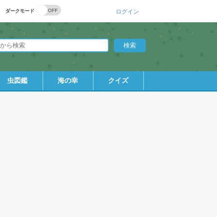
ダークモード
ログイン
虫図鑑
海の幸
クイズ