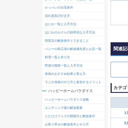
かっぺいの出現条件
流れ星島の行き方
はにわ一覧と入手方法
はにわのかけらの効率的な入手方法
喫茶店の解放条件とできること
関連記
パニーの島広場の解放優先度とお店一覧
料理一覧と作り方
野菜の種類一覧と入手方法
条例のおすすめ効果と変え方
ラジオ体操のやり方と参加するメリット
カテゴ
ハッピーホームパラダイス
ハッピーホームパラダイス攻略
エンディング後の解放要素
1
とたけけフェスの開催日と解放条件
5
お取り寄せの解放条件とやり方