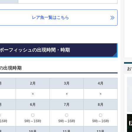
レア魚一覧はこちら
ボーフィッシュの出現時間・時期
の出現時期
お
月
2月
3月
4月
×
×
×
月
6月
7月
8月
〇
〇
〇
〇
16時
9時～16時
9時～16時
9時～16時
月
10月
11月
12月