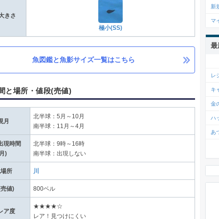
新
大きさ
マ
極小(SS)
最
魚図鑑と魚影サイズ一覧はこちら
レ
間と場所・値段(売値)
キ
金
北半球：5月～10月
ハ
現月
南半球：11月～4月
あ
出現時間
北半球：9時～16時
8月)
南半球：出現しない
現場所
川
(売値)
800ベル
★★★★☆
レア度
レア！見つけにくい