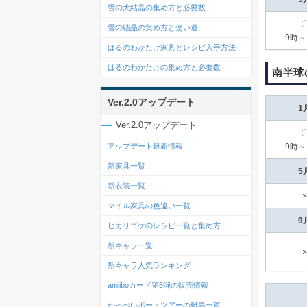
雪の大結晶の集め方と必要数
雪の結晶の集め方と使い道
9時～
はるのわかたけ家具とレシピ入手方法
はるのわかたけの集め方と必要数
南半球
Ver.2.0アップデート
1
Ver.2.0アップデート
アップデート最新情報
9時～
新家具一覧
5
新衣装一覧
×
マイル家具の色違い一覧
9
ヒカリゴケのレシピ一覧と集め方
新キャラ一覧
×
新キャラ人気ランキング
amiiboカード第5弾の販売情報
かっぺいボートツアーの離島一覧