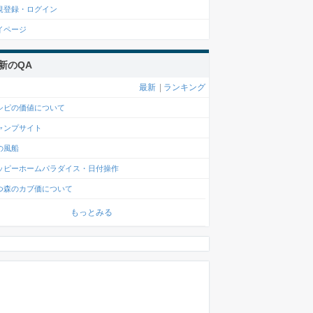
規登録・ログイン
イページ
新のQA
最新
|
ランキング
シピの価値について
ャンプサイト
の風船
ッピーホームパラダイス・日付操作
つ森のカブ価について
もっとみる