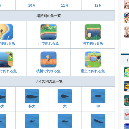
月
10月
11月
12月
場所別の魚一覧
で釣れる魚
川で釣れる魚
池で釣れる魚
コ
で釣れる魚
桟橋で釣れる魚
崖上で釣れる魚
サイズ別の魚一覧
特大
特大
大
中