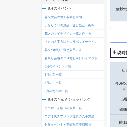
8月のイベント
魚影の
花火大会の追加要素と時間
いなりくじの景品一覧と当たり確率
花火のマイデザイン一覧と作り方
浴衣の入手方法とコラボマイデザイン
花火の種類一覧と入手方法
出現時
夏祭り会場の作り方と縁日レイアウト
8月のイベント一覧
出
8月の魚一覧
8月の虫一覧
今月の
(
8月の海の幸一覧
8月のたぬきショッピング
出
カウボーイ祭りの家具一覧
値段
ロデオ風スプリング遊具の入手方法
捕獲
お盆イベントと期間限定季節家具