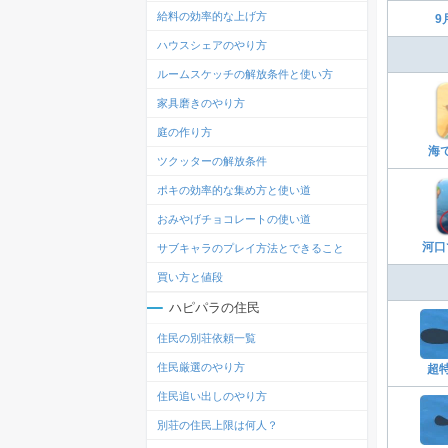
給料の効率的な上げ方
9
ハウスシェアのやり方
ルームスケッチの解放条件と使い方
家具磨きのやり方
庭の作り方
海
ツクッターの解放条件
ポキの効率的な集め方と使い道
おみやげチョコレートの使い道
河口
サブキャラのプレイ方法とできること
買い方と値段
ハピパラの住民
住民の別荘依頼一覧
住民厳選のやり方
超
住民追い出しのやり方
別荘の住民上限は何人？