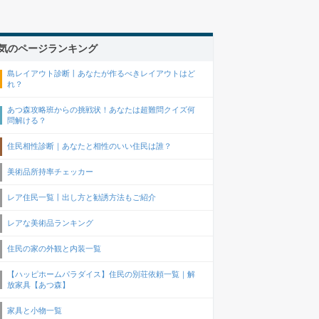
気のページランキング
島レイアウト診断丨あなたが作るべきレイアウトはど
れ？
あつ森攻略班からの挑戦状！あなたは超難問クイズ何
問解ける？
住民相性診断｜あなたと相性のいい住民は誰？
美術品所持率チェッカー
レア住民一覧丨出し方と勧誘方法もご紹介
レアな美術品ランキング
住民の家の外観と内装一覧
【ハッピホームパラダイス】住民の別荘依頼一覧｜解
放家具【あつ森】
家具と小物一覧