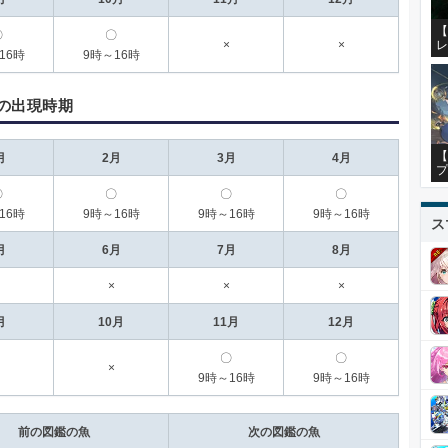
【
〇
〇
レ
×
×
16時
9時～16時
の出現時期
【
月
2月
3月
4月
プ
〇
〇
〇
〇
16時
9時～16時
9時～16時
9時～16時
ス
月
6月
7月
8月
×
×
×
月
10月
11月
12月
〇
〇
×
9時～16時
9時～16時
前の図鑑の魚
次の図鑑の魚