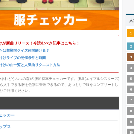
人
けが新曲リリース！今読むべき記事はこちら！
たは超難問クイズ何問解ける？
けけライブの開催条件と時間
けけの曲一覧と人気曲リクエスト方法
つまれどうぶつの森)の服所持率チェッカーです。服屋(エイブルシスターズ)
ら入手できる服を色別に管理できるので、あつもりで服をコンプリートし
ひご利用ください。
ェッカー
ップス