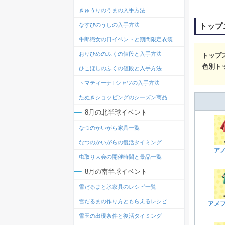
きゅうりのうまの入手方法
トップ
なすびのうしの入手方法
牛郎織女の日イベントと期間限定衣装
おりひめのふくの値段と入手方法
トップ
色別ト
ひこぼしのふくの値段と入手方法
トマティーナTシャツの入手方法
たぬきショッピングのシーズン商品
8月の北半球イベント
なつのかいがら家具一覧
なつのかいがらの復活タイミング
ア
虫取り大会の開催時間と景品一覧
8月の南半球イベント
雪だるまと氷家具のレシピ一覧
雪だるまの作り方ともらえるレシピ
アメ
雪玉の出現条件と復活タイミング