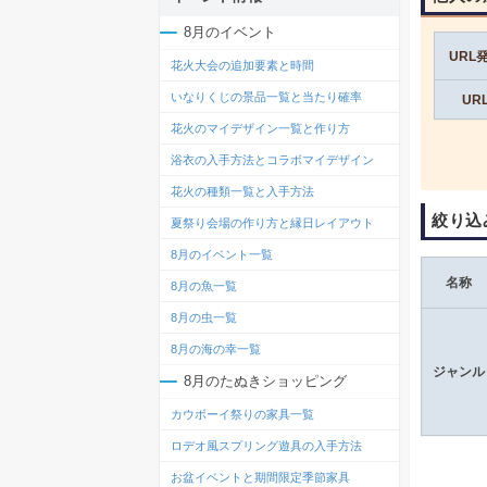
8月のイベント
URL
花火大会の追加要素と時間
いなりくじの景品一覧と当たり確率
UR
花火のマイデザイン一覧と作り方
浴衣の入手方法とコラボマイデザイン
花火の種類一覧と入手方法
絞り込
夏祭り会場の作り方と縁日レイアウト
8月のイベント一覧
名称
8月の魚一覧
8月の虫一覧
8月の海の幸一覧
ジャンル
8月のたぬきショッピング
カウボーイ祭りの家具一覧
ロデオ風スプリング遊具の入手方法
お盆イベントと期間限定季節家具