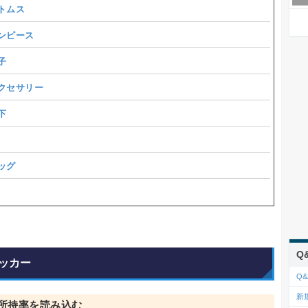
トムス
ンピース
子
クセサリー
下
ッグ
Q
ッカー
Q&
新
所持率を読み込む