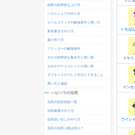
いた
給料の効率的な上げ方
ハウスシェアのやり方
ルームスケッチの解放条件と使い方
いちば
家具磨きのやり方
庭の作り方
ツクッターの解放条件
ポキの効率的な集め方と使い道
イヤフ
おみやげチョコレートの使い道
サブキャラのプレイ方法とできること
買い方と値段
インセ
ハピパラの住民
住民の別荘依頼一覧
住民厳選のやり方
ウイン
住民追い出しのやり方
別荘の住民上限は何人？