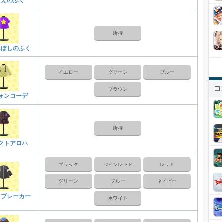
まえのふく
所持
んぼしのふく
イエロー
グリーン
ブルー
コ
ブラウン
ォンコーデ
所持
クトアロハ
ブラック
ワインレッド
レッド
グリーン
ブルー
ネイビー
ドブレーカー
ホワイト