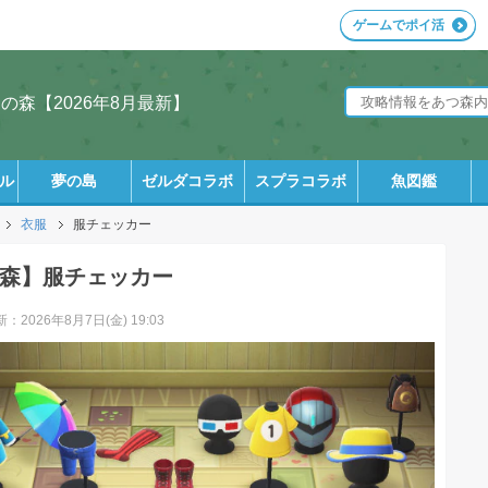
ゲームでポイ活
森【2026年8月最新】
ル
夢の島
ゼルダコラボ
スプラコラボ
魚図鑑
衣服
服チェッカー
森】服チェッカー
：2026年8月7日(金) 19:03