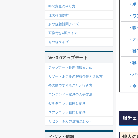
・ボ
時間変更のやり方
住民相性診断
・ワ
あつ森超難問クイズ
・帽
画像付き4択クイズ
・ア
あつ森クイズ
・靴
Ver.3.0アップデート
・靴
アップデート最新情報まとめ
・バ
リゾートホテルの解放条件と進め方
夢の島でできることと行き方
・傘
ニンテンドー家具の入手方法
ゼルダコラボ住民と家具
スプラコラボ住民と家具
服チェ
リセットさんの登場はある？
他人の
イベント情報