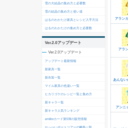
雪の大結晶の集め方と必要数
雪の結晶の集め方と使い道
アラン
はるのわかたけ家具とレシピ入手方法
はるのわかたけの集め方と必要数
Ver.2.0アップデート
アラ
Ver.2.0アップデート
アップデート最新情報
新家具一覧
新衣装一覧
あんない
マイル家具の色違い一覧
ヒカリゴケのレシピ一覧と集め方
新キャラ一覧
アンニ
新キャラ人気ランキング
amiiboカード第5弾の販売情報
かっぺいボートツアーの離島一覧