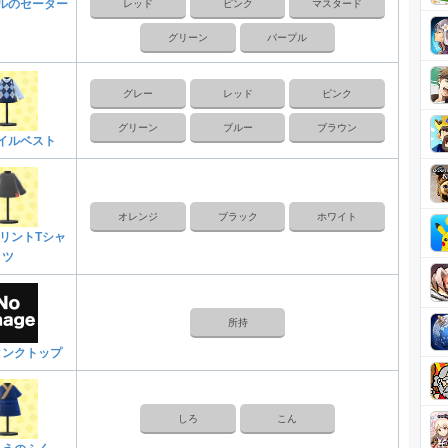
ルのセーター
レッド
ピンク
マスタード
グリーン
パープル
グレー
レッド
ピンク
グリーン
ブルー
ブラウン
イルベスト
オレンジ
ブラック
ホワイト
リントTシャ
ツ
所持
タンクトップ
しろ
こん