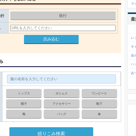
マ
発行
発行
最
L
レ
読み込む
キ
金
み
ハ
あ
トップス
ボトムス
ワンピース
帽子
アクセサリー
靴下
靴
バッグ
傘