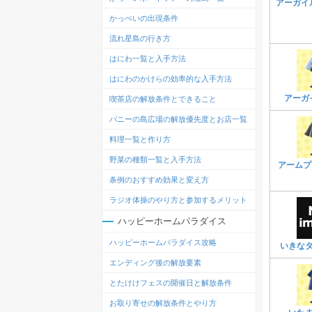
アーガイ
かっぺいの出現条件
流れ星島の行き方
はにわ一覧と入手方法
はにわのかけらの効率的な入手方法
アーガ
喫茶店の解放条件とできること
パニーの島広場の解放優先度とお店一覧
料理一覧と作り方
野菜の種類一覧と入手方法
アームプ
条例のおすすめ効果と変え方
ラジオ体操のやり方と参加するメリット
ハッピーホームパラダイス
ハッピーホームパラダイス攻略
いきな
エンディング後の解放要素
とたけけフェスの開催日と解放条件
お取り寄せの解放条件とやり方