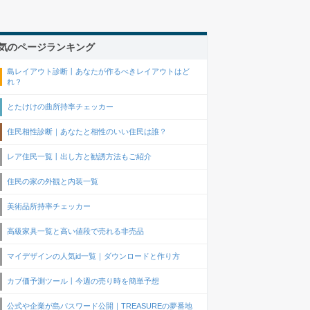
気のページランキング
島レイアウト診断丨あなたが作るべきレイアウトはど
れ？
とたけけの曲所持率チェッカー
住民相性診断｜あなたと相性のいい住民は誰？
レア住民一覧丨出し方と勧誘方法もご紹介
住民の家の外観と内装一覧
美術品所持率チェッカー
高級家具一覧と高い値段で売れる非売品
マイデザインの人気id一覧｜ダウンロードと作り方
カブ価予測ツール丨今週の売り時を簡単予想
公式や企業が島パスワード公開｜TREASUREの夢番地