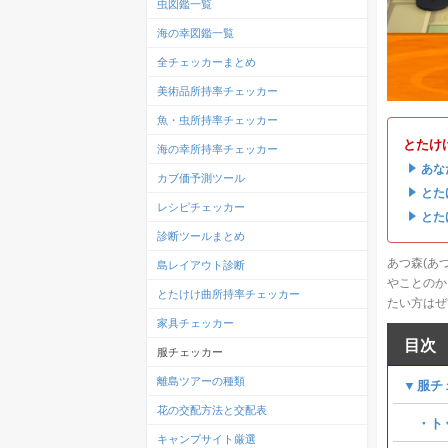
虫図鑑一覧
海の幸図鑑一覧
全チェッカーまとめ
美術品所持率チェッカー
魚・虫所持率チェッカー
とたけ
海の幸所持率チェッカー
・
あな
カブ価予測ツール
・
とた
レシピチェッカー
・
とた
診断ツールまとめ
あつ森(あ
島レイアウト診断
やことのか
とたけけ曲所持率チェッカー
たい方はぜ
家具チェッカー
目次
服チェッカー
離島ツアーの種類
▼服チ
花の交配方法と交配表
・ト
キャンプサイト厳選