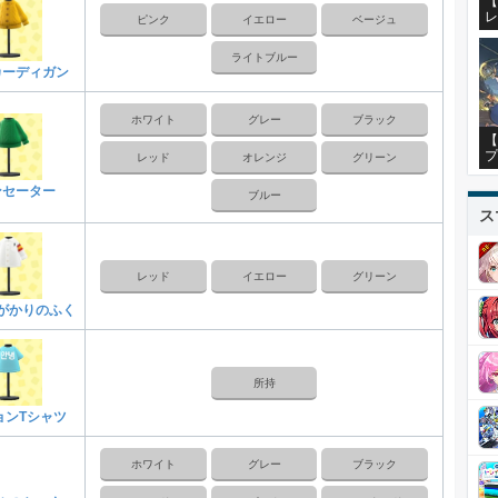
【
レ
ピンク
イエロー
ベージュ
ライトブルー
カーディガン
ホワイト
グレー
ブラック
【
プ
レッド
オレンジ
グリーン
ンセーター
ブルー
ス
レッド
イエロー
グリーン
がかりのふく
所持
ョンTシャツ
ホワイト
グレー
ブラック