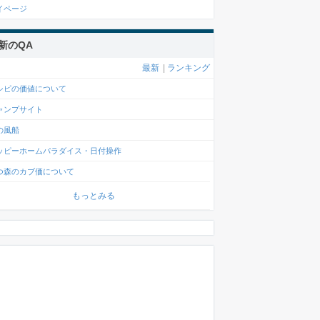
イページ
新のQA
最新
|
ランキング
シピの価値について
ャンプサイト
の風船
ッピーホームパラダイス・日付操作
つ森のカブ価について
もっとみる