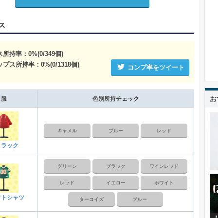
ス
ス所持率：
0
%(
0
/
349
個)
ップス所持率：
0
%(
0
/
1318
個)
コンプ率をツイート
お
服
色別所持チェック
キャメル
ブルー
レッド
ノラック
グリーン
ブラック
ワインレッド
レッド
イエロー
ホワイト
フトシャツ
ターコイズ
ブルー