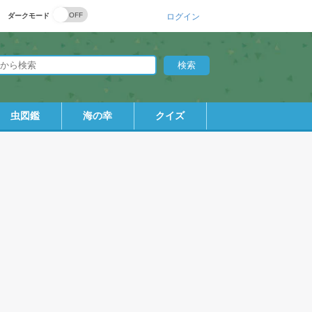
ダークモード
ログイン
虫図鑑
海の幸
クイズ