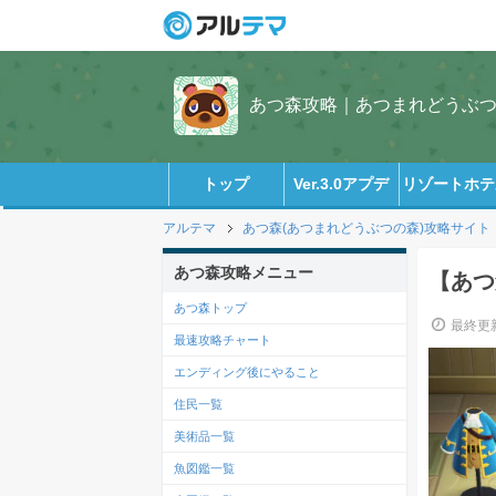
あつ森攻略｜あつまれどうぶつの
トップ
Ver.3.0アプデ
リゾートホテ
アルテマ
あつ森(あつまれどうぶつの森)攻略サイト
あつ森攻略メニュー
【あつ
あつ森トップ
最終更新
最速攻略チャート
エンディング後にやること
住民一覧
美術品一覧
魚図鑑一覧