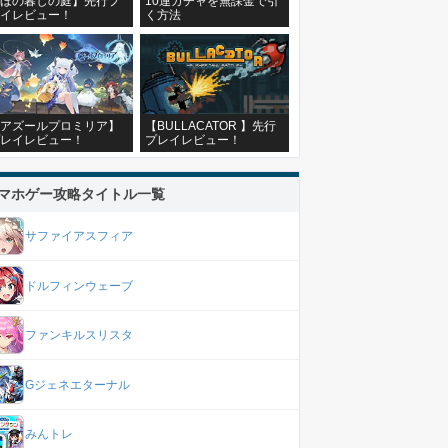
ほの暮しの庭】先行プ
10連ガチャを無課金で引
イレビュー！
く方法
アズールプロミリア】
【BULLACATOR 】先行
レイレビュー！
プレイレビュー！
マホゲー攻略タイトル一覧
サファイアスフィア
ドルフィンウェーブ
ファンキルスリスタ
Gジェネエターナル
みんトレ