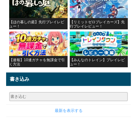
【ほの暮しの庭】先行プレイレビ
【リミットゼロブレイカーズ】先
ュー！
行プレイレビュー！
【速報】10連ガチャを無課金で引
【みんなのトレイン】プレイレビ
く方法
ュー！
書き込み
最新を表示する