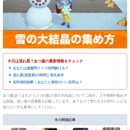
今日は流れ星？あつ森の最新情報をチェック
・
あなたは超難問クイズ何問解ける？
・
流れ星(流星群)の時間と発生条件
・
住民相性診断｜あなたと相性のいい住民は？
あつ森(あつまれどうぶつの森)の雪の大結晶についてご紹介。入手期間や集め方
は勿論、使い道や必要数も記載しています。あつもりで雪だるまのDIYレシピを
知りたい方も参考にしてください。
冬の関連記事