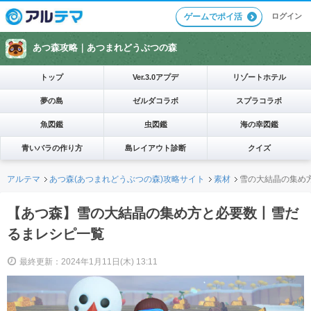
ログイン
ゲームでポイ活
あつ森攻略｜
あつまれどうぶつの森
トップ
Ver.3.0アプデ
リゾートホテル
夢の島
ゼルダコラボ
スプラコラボ
魚図鑑
虫図鑑
海の幸図鑑
青いバラの作り方
島レイアウト診断
クイズ
アルテマ
あつ森(あつまれどうぶつの森)攻略サイト
素材
雪の大結晶の集め
【あつ森】雪の大結晶の集め方と必要数丨雪だ
るまレシピ一覧
最終更新：2024年1月11日(木) 13:11