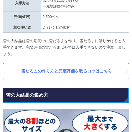
雪だるまに話しかける
入手方法
※完璧評価の時のみ
売値(値段)
2,500ベル
主な使い道
DIYレシピの素材
雪の大結晶は雪の期間中に雪だるまを作り、雪だるまに話しかけると入
手できます。完璧評価の雪だるま以外では入手できないので注意しまし
ょう。
雪だるまの作り方と完璧評価を取るコツはこちら
雪の大結晶の集め方