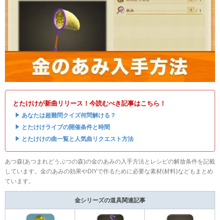
とたけけが新曲リリース！今読むべき記事はこちら！
・
あなたは超難問クイズ何問解ける？
・
とたけけライブの開催条件と時間
・
とたけけの曲一覧と人気曲リクエスト方法
あつ森(あつまれどうぶつの森)の金のあみの入手方法とレシピの解放条件を記載
しています。金のあみの効果やDIYで作るために必要な素材(材料)などもまとめ
ています。
金シリーズの道具関連記事