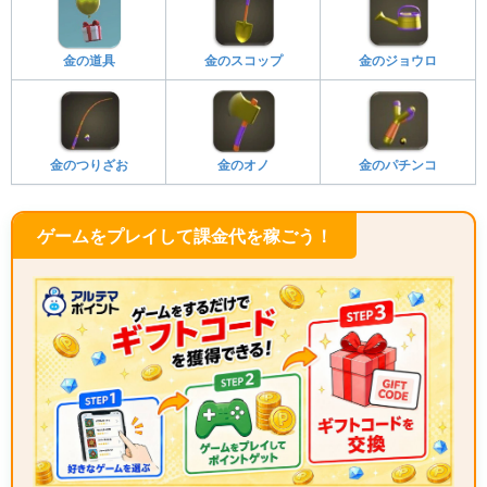
金の道具
金のスコップ
金のジョウロ
金のつりざお
金のオノ
金のパチンコ
ゲームをプレイして課金代を稼ごう！