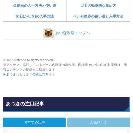
金鉱石の入手方法と使い道
ゴミの効率的な集め方
化石(かせき)の入手方法
ベル引換券の使い道と入手方法
あつ森攻略トップへ
©2020 Nintendo All rights reserved.
※アルテマに掲載しているゲーム内画像の著作権、商標権その他の知的財産権は、当
該コンテンツの提供元に帰属します
▶あつまれどうぶつの森公式サイト
あつ森の注目記事
おすすめ記事
人気ページ