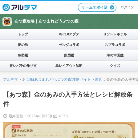
ログイン
ゲームでポイ活
あつ森攻略｜
あつまれどうぶつの森
トップ
Ver.3.0アプデ
リゾートホテル
夢の島
ゼルダコラボ
スプラコラボ
魚図鑑
虫図鑑
海の幸図鑑
青いバラの作り方
島レイアウト診断
クイズ
アルテマ
あつ森(あつまれどうぶつの森)攻略サイト
道具
金のあみの入手方
【あつ森】金のあみの入手方法とレシピ解放条
件
最終更新：2026年8月7日(金) 18:58