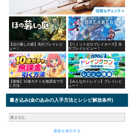
【ほの暮しの庭】先行プレイレビ
【リミットゼロブレイカーズ】先
ュー！
行プレイレビュー！
【速報】10連ガチャを無課金で引
【みんなのトレイン】プレイレビ
く方法
ュー！
書き込み
(金のあみの入手方法とレシピ解放条件)
最新を表示する