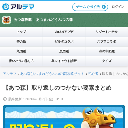
ログイン
ゲームでポイ活
あつ森攻略｜
あつまれどうぶつの森
トップ
Ver.3.0アプデ
リゾートホテル
夢の島
ゼルダコラボ
スプラコラボ
魚図鑑
虫図鑑
海の幸図鑑
青いバラの作り方
島レイアウト診断
クイズ
アルテマ
あつ森(あつまれどうぶつの森)攻略サイト
初心者
取り返しのつか
【あつ森】取り返しのつかない要素まとめ
最終更新：2026年8月7日(金) 13:19