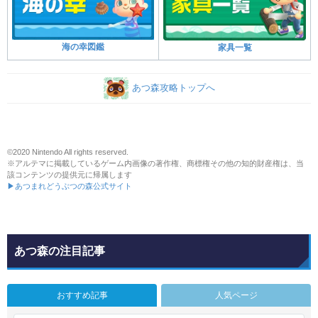
海の幸図鑑
家具一覧
あつ森攻略トップへ
©2020 Nintendo All rights reserved.
※アルテマに掲載しているゲーム内画像の著作権、商標権その他の知的財産権は、当
該コンテンツの提供元に帰属します
▶あつまれどうぶつの森公式サイト
あつ森の注目記事
おすすめ記事
人気ページ