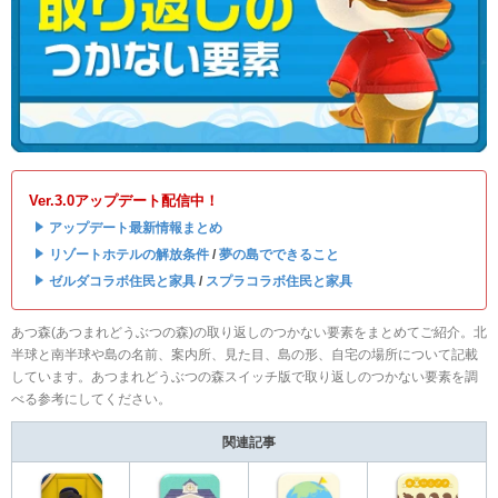
Ver.3.0アップデート配信中！
・
アップデート最新情報まとめ
・
リゾートホテルの解放条件
/
夢の島でできること
・
ゼルダコラボ住民と家具
/
スプラコラボ住民と家具
あつ森(あつまれどうぶつの森)の取り返しのつかない要素をまとめてご紹介。北
半球と南半球や島の名前、案内所、見た目、島の形、自宅の場所について記載
しています。あつまれどうぶつの森スイッチ版で取り返しのつかない要素を調
べる参考にしてください。
関連記事