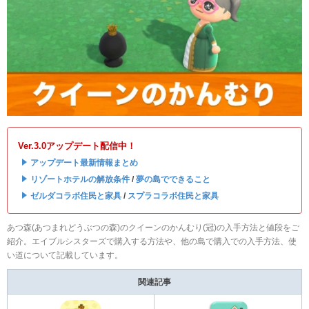
Ver.3.0アップデート配信中！
・
アップデート最新情報まとめ
・
リゾートホテルの解放条件
/
夢の島でできること
・
ゼルダコラボ住民と家具
/
スプラコラボ住民と家具
あつ森(あつまれどうぶつの森)のクイーンのかんむり(冠)の入手方法と値段をご
紹介。エイブルシスターズで購入する方法や、他の島で購入での入手方法、使
い道について記載しています。
関連記事