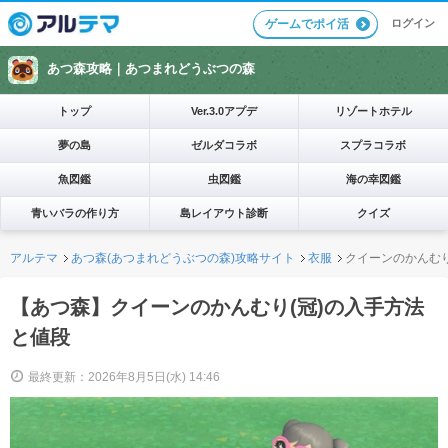
ログイン
ゲームでポイ活
あつ森攻略｜
あつまれどうぶつの森
トップ
Ver.3.0アプデ
リゾートホテル
夢の島
ゼルダコラボ
スプラコラボ
魚図鑑
虫図鑑
海の幸図鑑
青いバラの作り方
島レイアウト診断
クイズ
アルテマ
あつ森(あつまれどうぶつの森)攻略サイト
衣服
クイーンのかんむり
【あつ森】クイーンのかんむり(冠)の入手方法
と値段
最終更新：2026年8月5日(水) 14:46