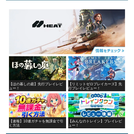
【ほの暮しの庭】先行プレイレビ
【リミットゼロブレイカーズ】先
ュー！
行プレイレビュー！
【速報】10連ガチャを無課金で引
【みんなのトレイン】プレイレビ
く方法
ュー！