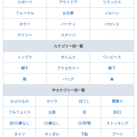
スポーツ
アウトドア
リラックス
フォーマル
お仕事
メルヘン
ホラー
パーティ
バカンス
デイリー
ステージ
-
カテゴリー別一覧
トップス
ボトムス
ワンピース
帽子
アクセサリー
靴下
靴
バッグ
傘
中カテゴリー別一覧
かぶりもの
カツラ
ぼうし
髪飾り
フルフェイス
お面
目
目/口
目/口/鼻なし
口/鼻なし
口/耳/顎
ストッキング
タイツ
サンダル
下駄
ブーツ