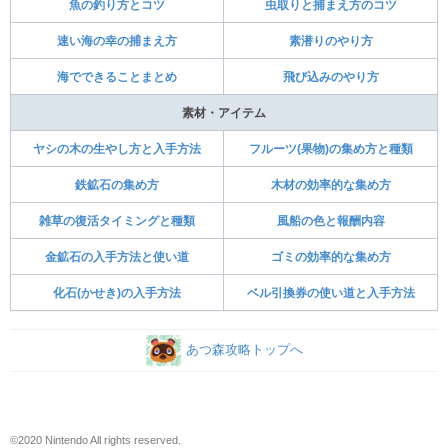
魚の釣り方とコツ
虫取りと捕まえ方のコツ
速い海の幸の捕まえ方
素潜りのやり方
海でできることまとめ
飛び込みのやり方
素材・アイテム
ヤシの木の生やし方と入手方法
フルーツ(果物)の集め方と種類
鉄鉱石の集め方
木材の効率的な集め方
雑草の復活タイミングと種類
風船の色と報酬内容
金鉱石の入手方法と使い道
ゴミの効率的な集め方
化石(かせき)の入手方法
ベル引換券の使い道と入手方法
あつ森攻略トップへ
©2020 Nintendo All rights reserved.