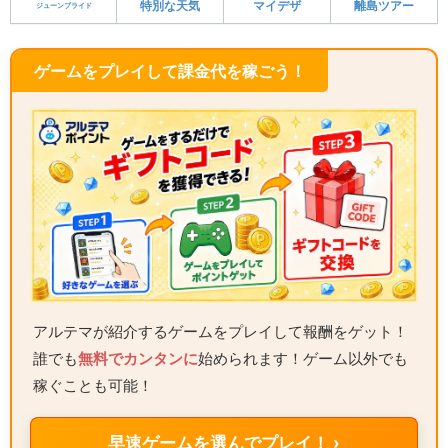
特別な天気
マイデザ
離島ツアー
ジューンブライド
ゲームをプレイして課金代を稼ごう！
アルテマが紹介するゲームをプレイして報酬をゲット！
誰でも
無料でカンタンに
始められます！ゲーム以外でも
稼ぐことも可能！
早速ゲームを選んでプレイ！ ›