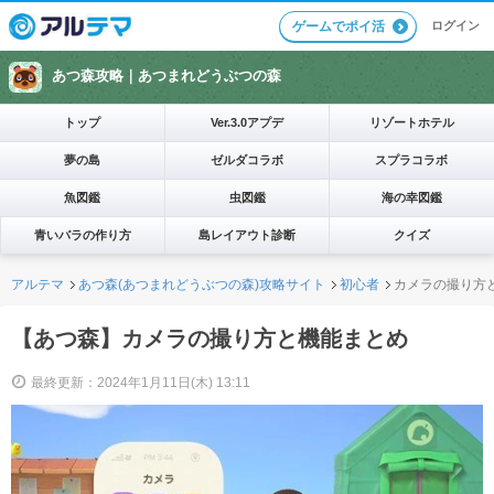
ログイン
ゲームでポイ活
あつ森攻略｜
あつまれどうぶつの森
トップ
Ver.3.0アプデ
リゾートホテル
夢の島
ゼルダコラボ
スプラコラボ
魚図鑑
虫図鑑
海の幸図鑑
青いバラの作り方
島レイアウト診断
クイズ
アルテマ
あつ森(あつまれどうぶつの森)攻略サイト
初心者
カメラの撮り方
【あつ森】カメラの撮り方と機能まとめ
最終更新：2024年1月11日(木) 13:11