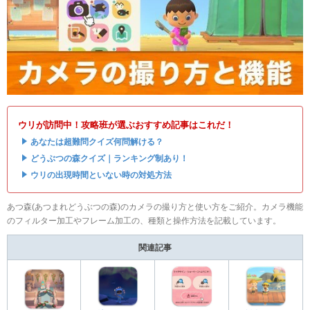
ウリが訪問中！攻略班が選ぶおすすめ記事はこれだ！
・
あなたは超難問クイズ何問解ける？
・
どうぶつの森クイズ｜ランキング制あり！
・
ウリの出現時間といない時の対処方法
あつ森(あつまれどうぶつの森)のカメラの撮り方と使い方をご紹介。カメラ機能
のフィルター加工やフレーム加工の、種類と操作方法を記載しています。
関連記事