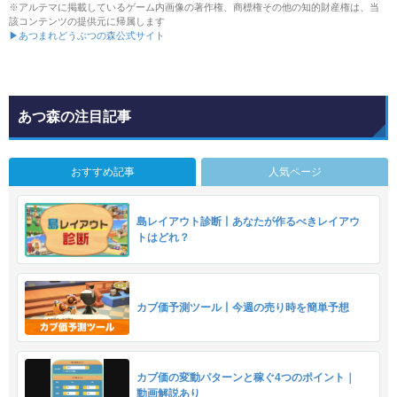
※アルテマに掲載しているゲーム内画像の著作権、商標権その他の知的財産権は、当
該コンテンツの提供元に帰属します
▶あつまれどうぶつの森公式サイト
あつ森の注目記事
おすすめ記事
人気ページ
島レイアウト診断丨あなたが作るべきレイアウ
トはどれ？
カブ価予測ツール丨今週の売り時を簡単予想
カブ価の変動パターンと稼ぐ4つのポイント｜
動画解説あり