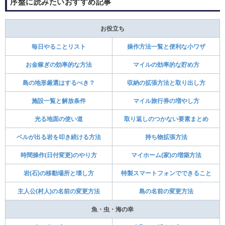
序盤に読みたいおすすめ記事
お役立ち
毎日やることリスト
操作方法一覧と便利な小ワザ
お金稼ぎの効率的な方法
マイルの効率的な貯め方
島の地形厳選はするべき？
収納の拡張方法と取り出し方
施設一覧と解放条件
マイル旅行券の増やし方
光る地面の使い道
取り返しのつかない要素まとめ
ベルが出る岩を叩き続ける方法
持ち物拡張方法
時間操作(日付変更)のやり方
マイホーム(家)の増築方法
岩(石)の移動場所と壊し方
特製スマートフォンでできること
主人公(村人)の名前の変更方法
島の名前の変更方法
魚・虫・海の幸