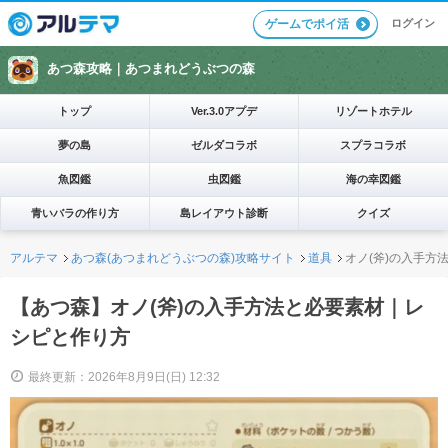
ログイン
ゲームでポイ活
あつ森攻略｜
あつまれどうぶつの森
トップ
Ver.3.0アプデ
リゾートホテル
夢の島
ゼルダコラボ
スプラコラボ
魚図鑑
虫図鑑
海の幸図鑑
青いバラの作り方
島レイアウト診断
クイズ
アルテマ
あつ森(あつまれどうぶつの森)攻略サイト
道具
オノ(斧)の入手方
【あつ森】オノ(斧)の入手方法と必要素材｜レ
シピと作り方
最終更新：2026年8月9日(日) 12:32