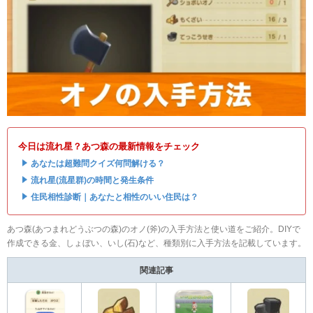
今日は流れ星？あつ森の最新情報をチェック
・
あなたは超難問クイズ何問解ける？
・
流れ星(流星群)の時間と発生条件
・
住民相性診断｜あなたと相性のいい住民は？
あつ森(あつまれどうぶつの森)のオノ(斧)の入手方法と使い道をご紹介。DIYで
作成できる金、しょぼい、いし(石)など、種類別に入手方法を記載しています。
関連記事