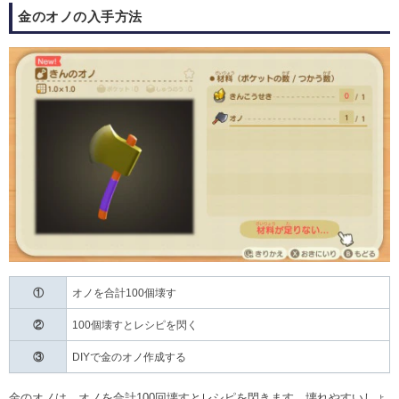
金のオノの入手方法
①
オノを合計100個壊す
②
100個壊すとレシピを閃く
③
DIYで金のオノ作成する
金のオノは、オノを合計100回壊すとレシピを閃きます。壊れやすいしょ