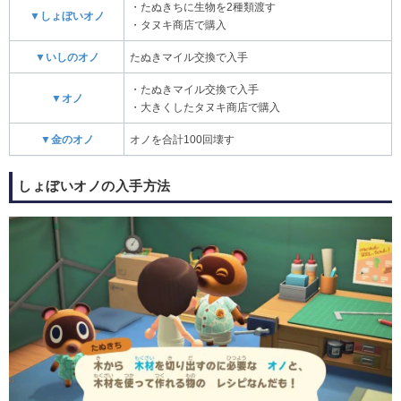
・たぬきちに生物を2種類渡す
▼しょぼいオノ
・タヌキ商店で購入
▼いしのオノ
たぬきマイル交換で入手
・たぬきマイル交換で入手
▼オノ
・大きくしたタヌキ商店で購入
▼金のオノ
オノを合計100回壊す
しょぼいオノの入手方法