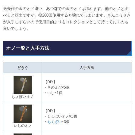
過去作の金のオノ違い、あつ森での金のオノは壊れます。他のオノと比
べると頑丈ですが、役200回使用すると壊れてしまいます。きんこうせき
が入手しずらいので使用目的よりもコレクションとして持っておくのも
良いでしょう。
オノ一覧と入手方法
どうぐ
入手方法
【DIY】
・きのえだ×5個
・いし×1個
しょぼいオノ
【DIY】
・しょぼいオノ×1個
・
もくざい
×3個
いしのオノ