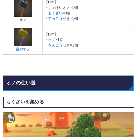
【DIY】
・しょぼいオノ×1個
・
もくざい
×3個
・
てっこうせき
×1個
オノ
【DIY】
・オノ×1個
・
きんこうせき
×1個
金のオノ
オノの使い道
もくざいを集める