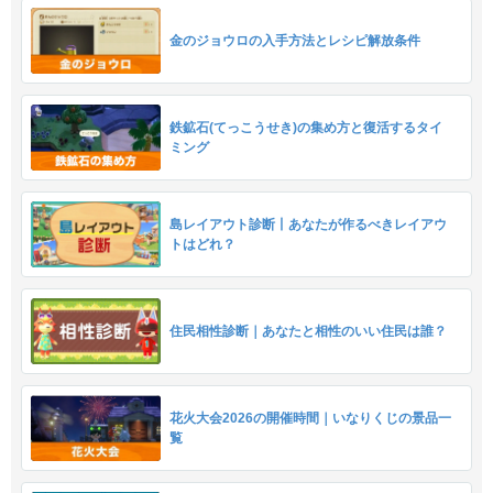
金のジョウロの入手方法とレシピ解放条件
鉄鉱石(てっこうせき)の集め方と復活するタイ
ミング
島レイアウト診断丨あなたが作るべきレイアウ
トはどれ？
住民相性診断｜あなたと相性のいい住民は誰？
花火大会2026の開催時間｜いなりくじの景品一
覧