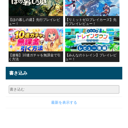
【ほの暮しの庭】先行プレイレビ
【リミットゼロブレイカーズ】先
ュー！
行プレイレビュー！
【速報】10連ガチャを無課金で引
【みんなのトレイン】プレイレビ
く方法
ュー！
書き込み
最新を表示する