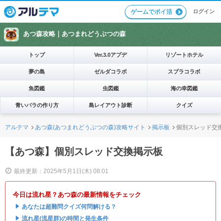
ログイン
ゲームでポイ活
あつ森攻略｜
あつまれどうぶつの森
トップ
Ver.3.0アプデ
リゾートホテル
夢の島
ゼルダコラボ
スプラコラボ
魚図鑑
虫図鑑
海の幸図鑑
青いバラの作り方
島レイアウト診断
クイズ
アルテマ
あつ森(あつまれどうぶつの森)攻略サイト
掲示板
個別スレッド交
【あつ森】個別スレッド交換掲示板
最終更新：2025年5月1日(木) 08:01
今日は流れ星？あつ森の最新情報をチェック
・
あなたは超難問クイズ何問解ける？
・
流れ星(流星群)の時間と発生条件