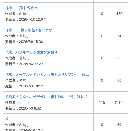
［求］,［譲］各色々
作成者
：名無し
0
130
更新日
：2026/7/10 12:07
［求］, ［譲］各色々有ります
作成者
：名無し
0
74
更新日
：2026/7/9 15:36
『求』バブルマシン譲渡orお触り
作成者
：名無し
0
65
更新日
：2026/7/4 22:22
『求』メープルorドレミorカモミorリリアン 『譲』持っている物なんでも！！
作成者
：名無し
0
66
更新日
：2026/7/3 19:42
予約済＊もんぺ、ｸﾘｽﾁｰﾇ》 譲】ﾅｲﾙ、１号、ﾗﾑﾈ、ﾐｯﾁｪﾙ、ﾊﾟｯﾁ、ｼﾍﾞﾘｱ、ちゃちゃまる
作成者
：ショコ
115
2,011
更新日
：2026/7/3 8:32
〆
作成者
：名無し
0
59
更新日
：2026/6/26 17:21