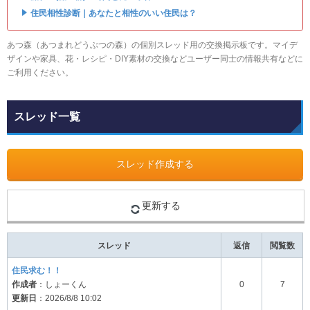
・
住民相性診断｜あなたと相性のいい住民は？
あつ森（あつまれどうぶつの森）の個別スレッド用の交換掲示板です。マイデ
ザインや家具、花・レシピ・DIY素材の交換などユーザー同士の情報共有などに
ご利用ください。
スレッド一覧
スレッド作成する
更新する
スレッド
返信
閲覧数
住民求む！！
作成者
：しょーくん
0
7
更新日
：2026/8/8 10:02