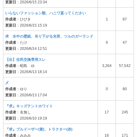
更新日
：2026/6/15 23:34
いらないファッション類、ハニワ貰ってください
作成者
：ひびき
1
87
更新日
：2026/6/15 15:19
求 水中の壁紙、吊り下がる光苔、ツルのガーランド
作成者
：たけ
0
47
更新日
：2026/6/14 12:51
【出】住民交換専用スレ
作成者
：昭島 ゆ
3,264
57,542
更新日
：2026/6/13 18:14
〆
作成者
：ゆり
0
80
更新日
：2026/6/13 17:04
『求』キッズテントホワイト
作成者
：名無し
17
245
更新日
：2026/6/10 19:19
『求』ブルドーザー(黄)、トラクター(赤)
作成者
：みみみ
16
171