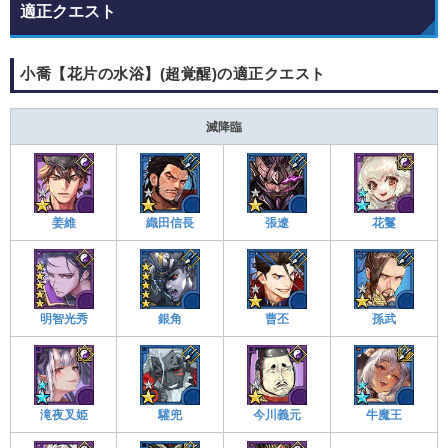
適正クエスト
小喬【花片の水浴】(超覚醒)の適正クエスト
滅降臨
姜維
織田信長
張遼
花鬘
明智光秀
銀角
曹丕
孫武
滝夜叉姫
驩兜
今川義元
牛魔王