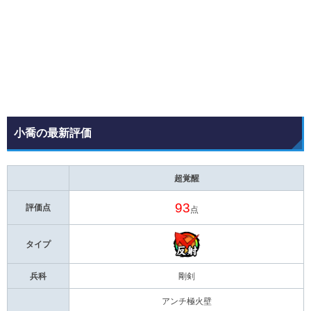
小喬の最新評価
超覚醒
93
評価点
点
タイプ
兵科
剛剣
アンチ極火壁