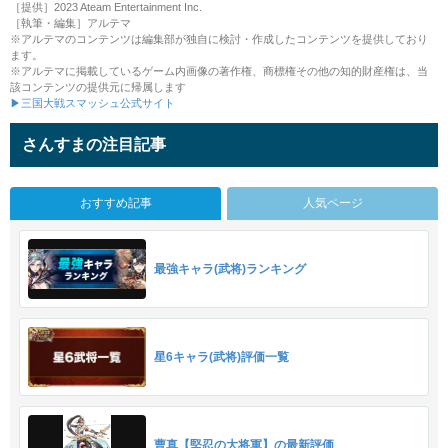
［提供］2023 Ateam Entertainment Inc.
［執筆・編集］アルテマ
※アルテマのコンテンツは編集部が独自に検討・作成したコンテンツを提供しており
ます。
※アルテマに掲載しているゲーム内画像の著作権、商標権その他の知的財産権は、当
該コンテンツの提供元に帰属します
▶三国大戦スマッシュ公式サイト
さんすまの注目記事
おすすめ記事
人気ページ
最強キャラ(武将)ランキング
星6キャラ(武将)評価一覧
曹真【堅忍の大将軍】の最新評価