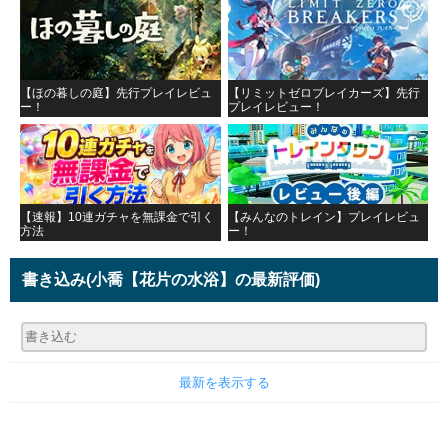
【ほの暮しの庭】先行プレイレビュ
【リミットゼロブレイカーズ】先行
ー！
プレイレビュー！
【速報】10連ガチャを無課金で引く
【みんなのトレイン】プレイレビュ
方法
ー！
書き込み
(小喬【花片の水浴】の最新評価)
最新を表示する