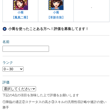
-
小喬
小喬
【鳳凰二喬】
【革新衣装】
小喬を使ったことある方へ！評価を募集してます！
名前
ランク
評価
下記の4点の項目を加味した上で評価をお願いします
①降臨の適正②ステータスの高さ③スキルの汎用性④計略や連計の使い
勝手