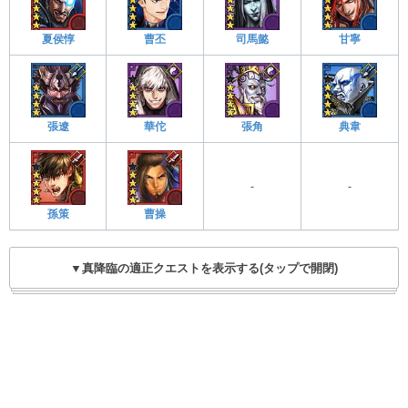
夏侯惇
曹丕
司馬懿
甘寧
張遼
華佗
張角
典韋
-
-
孫策
曹操
▼真降臨の適正クエストを表示する(タップで開閉)