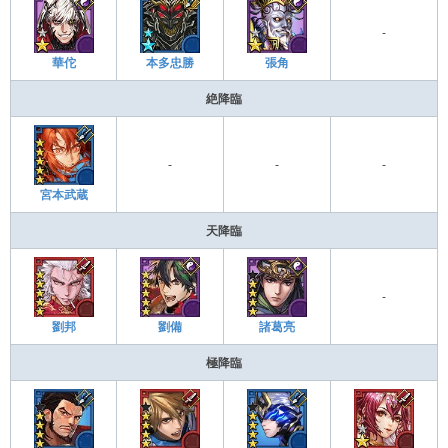
-
華佗
本多忠勝
張角
絶降臨
-
-
-
宮本武蔵
天降臨
-
劉邦
劉備
諸葛亮
極降臨