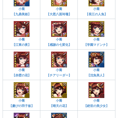
小喬
小喬
小喬
【九鼎美姫】
【大恩八面玲瓏】
【長江の人魚】
小喬
小喬
小喬
【江東の夜】
【感謝の七変化】
【学園マドンナ】
小喬
小喬
小喬
【赤壁の花】
【チアリーダー】
【沈魚美人】
小喬
小喬
小喬
【慶びの羽子板】
【晴天の花】
【絶世の美少女】