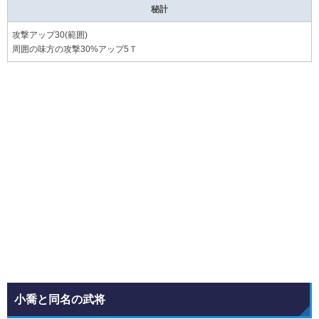
秘計
攻撃アップ30(範囲)
周囲の味方の攻撃30%アップ5Ｔ
小喬と同名の武将