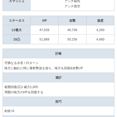
スマッシュ
アンチ覇気
アンチ亜空
ステータス
HP
攻撃
速度
LV最大
47,039
46,706
4,260
10凸
51,889
50,256
4,480
計略
可憐なる水音 / 15ターン
味方に触れた時に毒斬撃波を放ち、味方を回復&攻撃UP
連計
範囲回復(広)/ 威力1,005
周囲の味方のHPを回復する
技巧
剣術+6