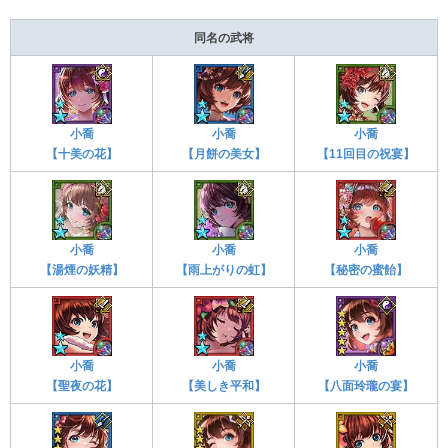
同名の武将
小喬
小喬
小喬
【十美の花】
【月餅の美女】
【11回目の祝宴】
小喬
小喬
小喬
【湯煙の妖精】
【雨上がりの虹】
【秘密の蜜飴】
小喬
小喬
小喬
【聖夜の花】
【美しき平和】
【八面玲瓏の宴】