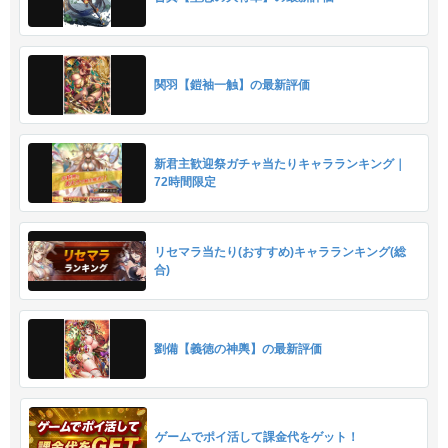
関羽【鎧袖一触】の最新評価
新君主歓迎祭ガチャ当たりキャラランキング｜
72時間限定
リセマラ当たり(おすすめ)キャラランキング(総
合)
劉備【義徳の神輿】の最新評価
ゲームでポイ活して課金代をゲット！