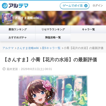
ログイン
ゲームでポイ活
さんすま攻略wiki
最強ランキング
リセマラランキング
キャラ一覧
おすすめガチャ
降臨攻略一覧
アルテマ
さんすま攻略wiki
星6キャラ一覧
小喬【花片の水浴】の最新評価
【さんすま】小喬【花片の水浴】の最新評価
最終更新：2026年8月1日(土) 08:01