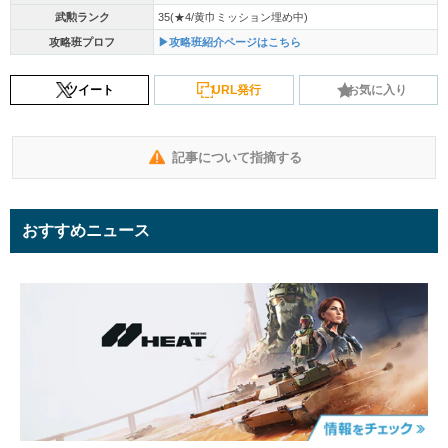
武勲ランク
35(★4/黄巾ミッション埋め中)
攻略班プロフ
▶攻略班紹介ページはこちら
ツイート
URL発行
お気に入り
記事について指摘する
おすすめニュース