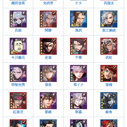
織田信長
光武帝
ナタ
呉国太
呂姫
関勝
孫武
直江兼続
今川義元
史進
于禁
武松
明智光秀
張良
荀イク
孫権
紅孩児
姜維
郭嘉
銀角