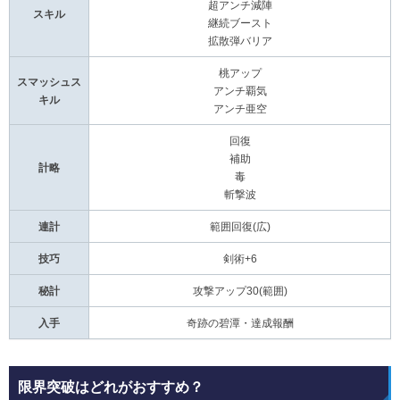
超アンチ減陣
スキル
継続ブースト
拡散弾バリア
桃アップ
スマッシュス
アンチ覇気
キル
アンチ亜空
回復
補助
計略
毒
斬撃波
連計
範囲回復(広)
技巧
剣術+6
秘計
攻撃アップ30(範囲)
入手
奇跡の碧潭・達成報酬
限界突破はどれがおすすめ？