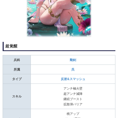
超覚醒
兵科
剛剣
所属
呉
タイプ
反射&スマッシュ
アンチ極火壁
超アンチ減陣
スキル
継続ブースト
拡散弾バリア
桃アップ