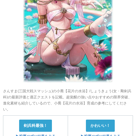
さんすま(三国大戦スマッシュ)の小喬【花片の水浴】/しょうきょう(女・剛剣兵
科)の最新評価と適正クエストを記載。超覚醒の強い点やおすすめの限界突破、
進化素材も紹介しているので、小喬【花片の水浴】育成の参考にしてくださ
い。
剣兵科最強！
かわいい！