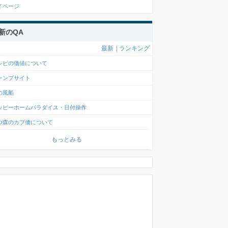
イページ
新のQA
最新
|
ランキング
シピの価値について
ャンプサイト
の風船
ッピーホームパラダイス・日付操作
つ森のカブ価について
もっとみる