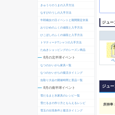
きゅうりのうまの入手方法
なすびのうしの入手方法
牛郎織女の日イベントと期間限定衣装
ジュー
おりひめのふくの値段と入手方法
ひこぼしのふくの値段と入手方法
トマティーナTシャツの入手方法
たぬきショッピングのシーズン商品
8月の北半球イベント
ベ
なつのかいがら家具一覧
なつのかいがらの復活タイミング
虫取り大会の開催時間と景品一覧
ジュー
8月の南半球イベント
雪だるまと氷家具のレシピ一覧
雪だるまの作り方ともらえるレシピ
所持率
雪玉の出現条件と復活タイミング