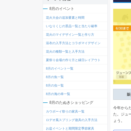
8月のイベント
花火大会の追加要素と時間
いなりくじの景品一覧と当たり確率
花火のマイデザイン一覧と作り方
浴衣の入手方法とコラボマイデザイン
花火の種類一覧と入手方法
夏祭り会場の作り方と縁日レイアウト
8月のイベント一覧
8月の魚一覧
8月の虫一覧
8月の海の幸一覧
販
8月のたぬきショッピング
今年から
カウボーイ祭りの家具一覧
た。ジュ
ロデオ風スプリング遊具の入手方法
ょう。
お盆イベントと期間限定季節家具