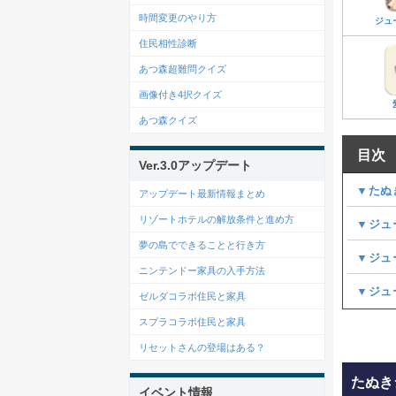
時間変更のやり方
ジュ
住民相性診断
あつ森超難問クイズ
画像付き4択クイズ
あつ森クイズ
目次
Ver.3.0アップデート
▼たぬ
アップデート最新情報まとめ
リゾートホテルの解放条件と進め方
▼ジュ
夢の島でできることと行き方
▼ジュ
ニンテンドー家具の入手方法
▼ジュ
ゼルダコラボ住民と家具
スプラコラボ住民と家具
リセットさんの登場はある？
たぬき
イベント情報