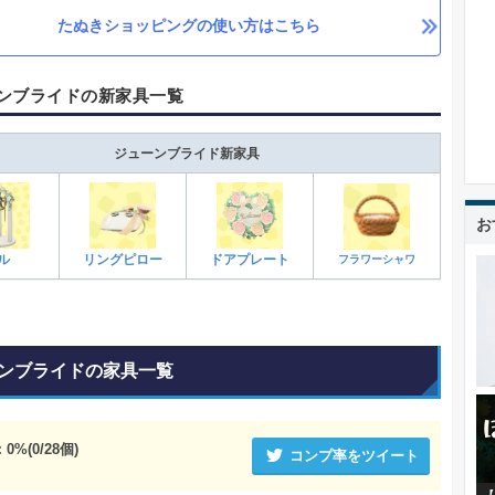
たぬきショッピングの使い方はこちら
ンブライドの新家具一覧
ジューンブライド新家具
お
ル
リングピロー
ドアプレート
フラワーシャワ
ンブライドの家具一覧
：
0
%(
0
/
28
個)
コンプ率をツイート