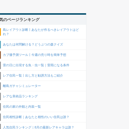
気のページランキング
島レイアウト診断丨あなたが作るべきレイアウトはど
れ？
あなたは何問解ける？どうぶつの森クイズ
カブ価予測ツール丨今週の売り時を簡単予想
雷の日に出現する魚・虫一覧｜雷雨になる条件
レア住民一覧丨出し方と勧誘方法もご紹介
離島ガチャシミュレーター
レアな美術品ランキング
住民の家の外観と内装一覧
住民相性診断｜あなたと相性のいい住民は誰？
人気住民ランキング｜8月の最新レアキャラは誰？