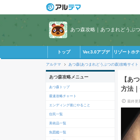
あつ森攻略｜あつまれどうぶつの
トップ
Ver.3.0アプデ
リゾートホテ
アルテマ
あつ森(あつまれどうぶつの森)攻略サイト
あつ森攻略メニュー
【あつ
あつ森トップ
方法｜
最速攻略チャート
最終更新
エンディング後にやること
住民一覧
美術品一覧
魚図鑑一覧