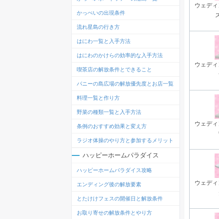
ウェディ
かっぺいの出現条件
流れ星島の行き方
はにわ一覧と入手方法
はにわのかけらの効率的な入手方法
ウェディ
喫茶店の解放条件とできること
パニーの島広場の解放優先度とお店一覧
料理一覧と作り方
野菜の種類一覧と入手方法
ウェディ
条例のおすすめ効果と変え方
ラジオ体操のやり方と参加するメリット
ハッピーホームパラダイス
ハッピーホームパラダイス攻略
ウェディ
エンディング後の解放要素
とたけけフェスの開催日と解放条件
お取り寄せの解放条件とやり方