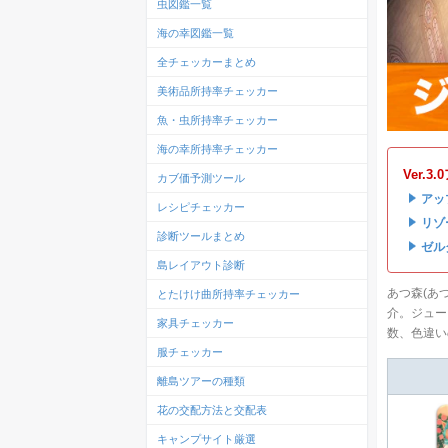
虫図鑑一覧
海の幸図鑑一覧
全チェッカーまとめ
美術品所持率チェッカー
魚・虫所持率チェッカー
海の幸所持率チェッカー
Ver.
カブ価予測ツール
・
アッ
レシピチェッカー
・
リゾ
診断ツールまとめ
・
ゼル
島レイアウト診断
あつ森(あ
とたけけ曲所持率チェッカー
介。ジュー
家具チェッカー
数、色違い
服チェッカー
離島ツアーの種類
花の交配方法と交配表
キャンプサイト厳選