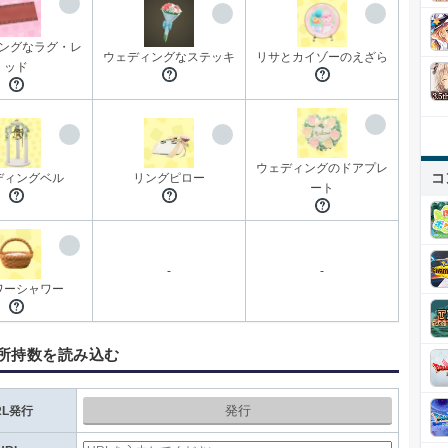
ングなラグ・レ
ウェディングなステッキ
リサとカイゾーのえざら
ッド
ウェディングのドアプレ
コ
ディングベル
リングピロー
ート
-
-
ワーシャワー
所持数を読み込む
発行
RL発行