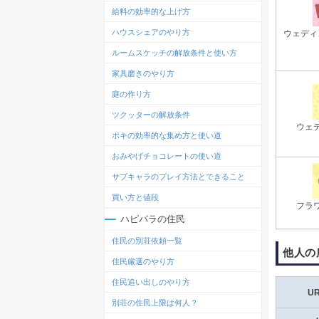
給料の効率的な上げ方
ハウスシェアのやり方
ウェディ
ルームスケッチの解放条件と使い方
家具磨きのやり方
庭の作り方
ツクッターの解放条件
ウェ
ポキの効率的な集め方と使い道
おみやげチョコレートの使い道
サブキャラのプレイ方法とできること
買い方と値段
フラ
ハピパラの住民
住民の別荘依頼一覧
他人の
住民厳選のやり方
住民追い出しのやり方
U
別荘の住民上限は何人？