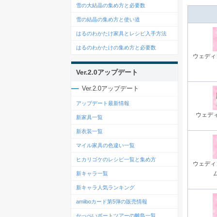
雪の大結晶の集め方と必要数
雪の結晶の集め方と使い道
はるのわかたけ家具とレシピ入手方法
はるのわかたけの集め方と必要数
ウェディ
Ver.2.0アップデート
Ver.2.0アップデート
アップデート最新情報
ウェデ
新家具一覧
新衣装一覧
マイル家具の色違い一覧
ヒカリゴケのレシピ一覧と集め方
ウェディ
新キャラ一覧
新キャラ人気ランキング
amiiboカード第5弾の販売情報
かっぺいボートツアーの離島一覧