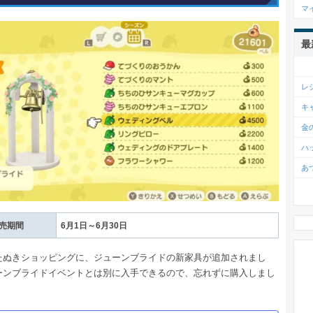
マ
最
レ
キ
金
ハ
あ
売期間
6月1日～6月30日
たぬきショッピングに、ジューンブライドの新家具が追加されまし
ーンブライドイベントとは別に入手できるので、忘れずに購入しまし