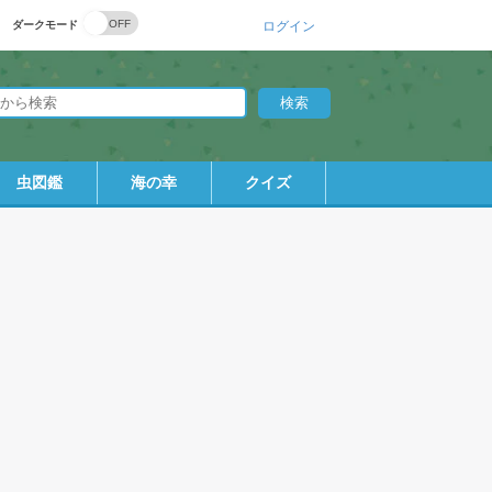
ダークモード
ログイン
虫図鑑
海の幸
クイズ