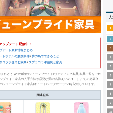
人
3.0アップデート配信中！
プデート最新情報まとめ
ートホテルの解放条件
/
夢の島でできること
ダコラボ住民と家具
/
スプラコラボ住民と家具
つまれどうぶつの森)のジューンブライド(ウェディング家具)家具一覧をご紹
ンブライド家具の入手方法や必要な愛の結晶(あいのけっしょう)の必要個
のジューンブライド家具(キュート/シック/ガーデン)を記載しています。
関連記事