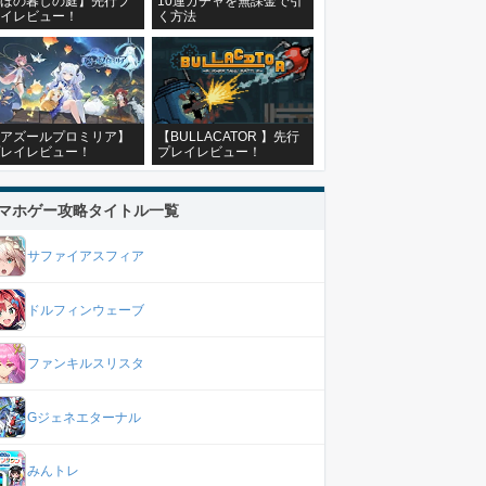
ほの暮しの庭】先行プ
10連ガチャを無課金で引
イレビュー！
く方法
アズールプロミリア】
【BULLACATOR 】先行
レイレビュー！
プレイレビュー！
マホゲー攻略タイトル一覧
サファイアスフィア
ドルフィンウェーブ
ファンキルスリスタ
Gジェネエターナル
みんトレ