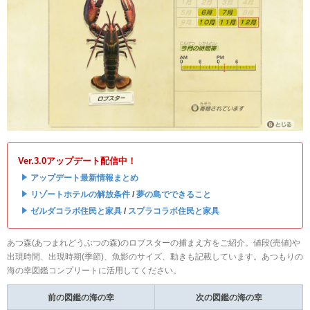
Ver.3.0アップデート配信中！
・
アップデート最新情報まとめ
・
リゾートホテルの解放条件
/
夢の島でできること
・
ゼルダコラボ住民と家具
/
スプラコラボ住民と家具
あつ森(あつまれどうぶつの森)のロブスターの捕まえ方をご紹介。値段(売値)や
出現時間、出現時期(季節)、魚影のサイズ、動きも記載しています。あつもりの
海の幸図鑑コンプリートに活用してください。
前の図鑑の海の幸
次の図鑑の海の幸