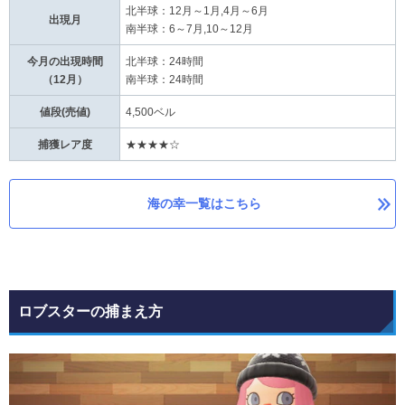
北半球：12月～1月,4月～6月
出現月
南半球：6～7月,10～12月
今月の出現時間
北半球：24時間
（12月）
南半球：24時間
値段(売値)
4,500ベル
捕獲レア度
★★★★☆
海の幸一覧はこちら
ロブスターの捕まえ方