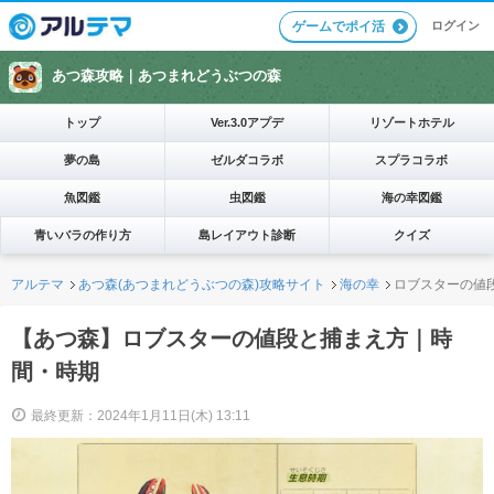
ログイン
ゲームでポイ活
あつ森攻略｜
あつまれどうぶつの森
トップ
Ver.3.0アプデ
リゾートホテル
夢の島
ゼルダコラボ
スプラコラボ
魚図鑑
虫図鑑
海の幸図鑑
青いバラの作り方
島レイアウト診断
クイズ
アルテマ
あつ森(あつまれどうぶつの森)攻略サイト
海の幸
ロブスターの値
【あつ森】ロブスターの値段と捕まえ方｜時
間・時期
最終更新：2024年1月11日(木) 13:11