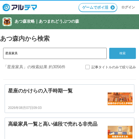
ログイン
ゲームでポイ活
あつ森攻略｜
あつまれどうぶつの森
あつ森内から検索
「星座家具」の検索結果 約3056件
記事タイトルのみで絞り込み
星座のかけらの入手時期一覧
2026年08月07日09:03
高級家具一覧と高い値段で売れる非売品