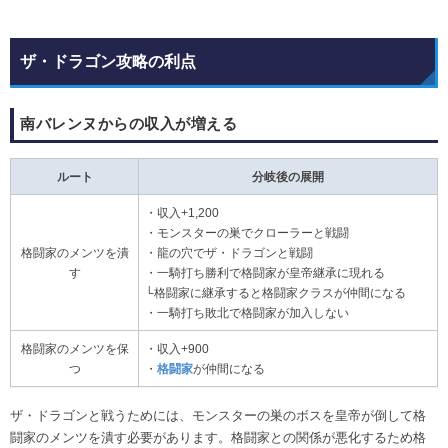
ザ・ドラゴン攻略の利点
南バレンヌからの収入が増える
ルート
分岐後の展開
・収入+1,200
・モンスターの巣でクローラーと戦闘
格闘家のメンツを潰
・龍の穴でザ・ドラゴンと戦闘
す
・一騎打ち勝利で格闘家が皇帝継承に現れる
└格闘家に継承すると格闘家クラスが仲間になる
・一騎打ち敗北で格闘家が加入しない
格闘家のメンツを保
・収入+900
つ
・
格闘家
が仲間になる
ザ・ドラゴンと戦うためには、モンスターの巣のボスを皇帝が倒して格
闘家のメンツを潰す必要があります。格闘家との関係が悪化するため格