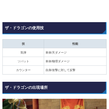
ザ・ドラゴンの使用技
技
性能
気弾
単体/天ダメージ
ソバット
単体/物理ダメージ
カウンター
自身/攻撃に対して反撃
ザ・ドラゴンの出現場所