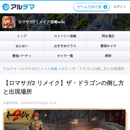
ログイン
ゲームでポイ活
ロマサガ2リメイク攻略wiki
トップ
ストーリー攻略
閃き適正
せんせい
おすすめクラス
最強キャラ
最強パーティ
キャラ一覧
陣形
アルテマ
ロマサガ2リメイク攻略
ボス
ザ・ドラゴンの倒し方と出現場所
【ロマサガ2 リメイク】ザ・ドラゴンの倒し方
と出現場所
最終更新：2024年12月27日(金) 13:54