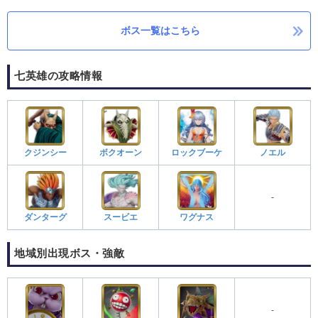
ボス一覧はこちら
七英雄の攻略情報
クジンシー
ボクオーン
ロックブーケ
ノエル
-
ダンターグ
スービエ
ワグナス
地域別出現ボス・強敵
-