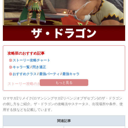
攻略班のおすすめ記事
・
ストーリー攻略チャート
・
キャラ一覧
/
閃き適正
・
おすすめクラス
/
最強パーティ
/
最強キャラ
もっと見る
ストーリー攻略のお供に読みたい記事！
ロマサガ2リメイク(ロマンシングサガ2リベンジオブザセブン)のザ・ドラゴン
の倒し方をご紹介。ザ・ドラゴンの攻略法やステータス、出現場所や条件、使
用する技などを記載しています。
関連記事