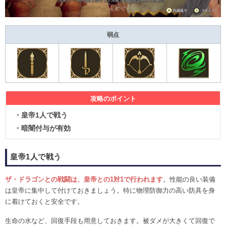
弱点
攻略のポイント
・皇帝1人で戦う
・暗闇付与が有効
皇帝1人で戦う
ザ・ドラゴンとの戦闘は、皇帝との1対1で行われます
。性能の良い装備
は皇帝に集中して付けておきましょう。特に物理防御力の高い防具を身
に着けておくと安全です。
生命の水など、回復手段も用意しておきます。被ダメが大きくて回復で