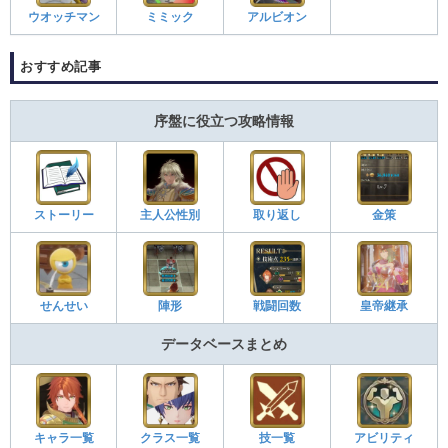
ウオッチマン
ミミック
アルビオン
おすすめ記事
序盤に役立つ攻略情報
ストーリー
主人公性別
取り返し
金策
せんせい
陣形
戦闘回数
皇帝継承
データベースまとめ
キャラ一覧
クラス一覧
技一覧
アビリティ