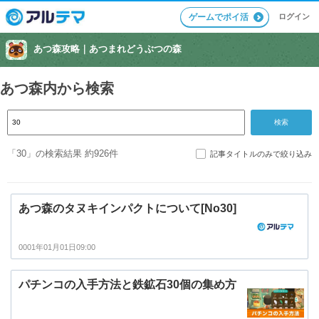
ログイン
ゲームでポイ活
あつ森攻略｜
あつまれどうぶつの森
あつ森内から検索
「30」の検索結果 約926件
記事タイトルのみで絞り込み
あつ森のタヌキインパクトについて[No30]
0001年01月01日09:00
パチンコの入手方法と鉄鉱石30個の集め方