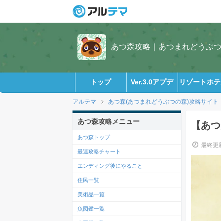
あつ森攻略｜あつまれどうぶつの
トップ
Ver.3.0アプデ
リゾートホテ
アルテマ
あつ森(あつまれどうぶつの森)攻略サイト
あつ森攻略メニュー
【あつ
あつ森トップ
最終更新
最速攻略チャート
エンディング後にやること
住民一覧
美術品一覧
魚図鑑一覧