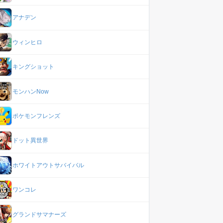
日以外
アナデン
ウィンヒロ
地面
キングショット
モンハンNow
地面
ポケモンフレンズ
ドット異世界
地面
ホワイトアウトサバイバル
地面,雨の日以外
ワンコレ
グランドサマナーズ