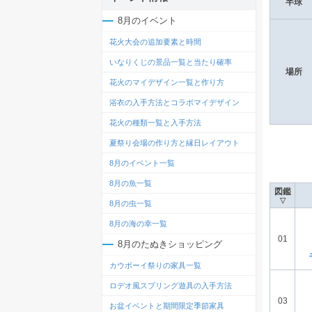
半球
8月のイベント
花火大会の追加要素と時間
いなりくじの景品一覧と当たり確率
場所
花火のマイデザイン一覧と作り方
浴衣の入手方法とコラボマイデザイン
花火の種類一覧と入手方法
夏祭り会場の作り方と縁日レイアウト
8月のイベント一覧
8月の魚一覧
図鑑
▽
8月の虫一覧
8月の海の幸一覧
01
8月のたぬきショッピング
カウボーイ祭りの家具一覧
ロデオ風スプリング遊具の入手方法
03
お盆イベントと期間限定季節家具