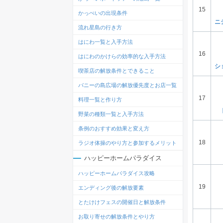
15
かっぺいの出現条件
ニ
流れ星島の行き方
はにわ一覧と入手方法
16
はにわのかけらの効率的な入手方法
シ
喫茶店の解放条件とできること
パニーの島広場の解放優先度とお店一覧
17
料理一覧と作り方
野菜の種類一覧と入手方法
条例のおすすめ効果と変え方
18
ラジオ体操のやり方と参加するメリット
ハッピーホームパラダイス
ハッピーホームパラダイス攻略
19
エンディング後の解放要素
とたけけフェスの開催日と解放条件
お取り寄せの解放条件とやり方