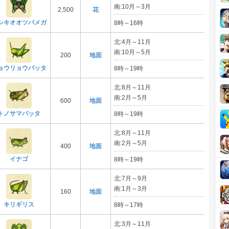
南:10月～3月
2,500
花
雨の
シキオオツバメガ
8時～16時
北:4月～11月
南:10月～5月
200
地面
草の
ョウリョウバッタ
8時～19時
北:8月～11月
南:2月～5月
600
地面
草の
トノサマバッタ
8時～19時
北:8月～11月
南:2月～5月
400
地面
草の
イナゴ
8時～19時
北:7月～9月
南:1月～3月
160
地面
草の
キリギリス
8時～17時
北:3月～11月