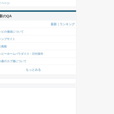
イページ
新のQA
最新
|
ランキング
シピの価値について
ャンプサイト
の風船
ッピーホームパラダイス・日付操作
つ森のカブ価について
もっとみる
特殊条件
日以外
日以外