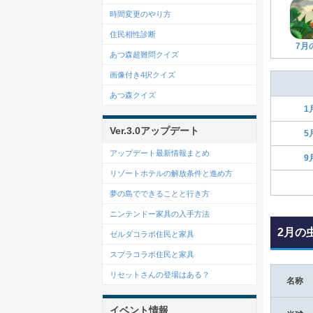
時間変更のやり方
住民相性診断
7月
あつ森超難問クイズ
画像付き4択クイズ
あつ森クイズ
1
Ver.3.0アップデート
5
アップデート最新情報まとめ
9
リゾートホテルの解放条件と進め方
夢の島でできることと行き方
ニンテンドー家具の入手方法
2月の
ゼルダコラボ住民と家具
スプラコラボ住民と家具
リセットさんの登場はある？
名称
イベント情報