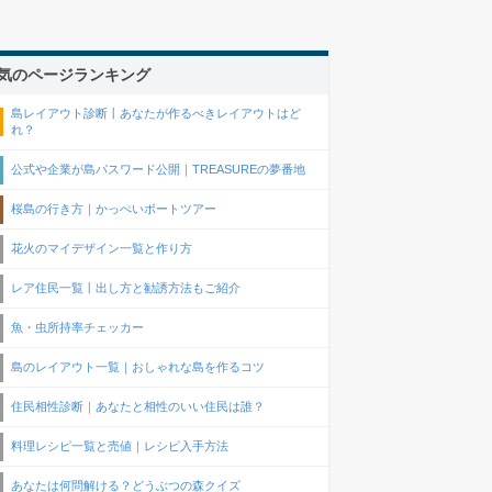
気のページランキング
島レイアウト診断丨あなたが作るべきレイアウトはど
れ？
公式や企業が島パスワード公開｜TREASUREの夢番地
桜島の行き方｜かっぺいボートツアー
花火のマイデザイン一覧と作り方
レア住民一覧丨出し方と勧誘方法もご紹介
魚・虫所持率チェッカー
島のレイアウト一覧｜おしゃれな島を作るコツ
住民相性診断｜あなたと相性のいい住民は誰？
料理レシピ一覧と売値｜レシピ入手方法
あなたは何問解ける？どうぶつの森クイズ