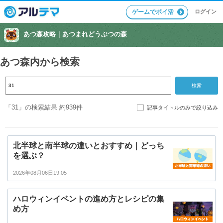
ログイン
ゲームでポイ活
あつ森攻略｜
あつまれどうぶつの森
あつ森内から検索
「31」の検索結果 約939件
記事タイトルのみで絞り込み
北半球と南半球の違いとおすすめ｜どっち
を選ぶ？
2026年08月06日19:05
ハロウィンイベントの進め方とレシピの集
め方