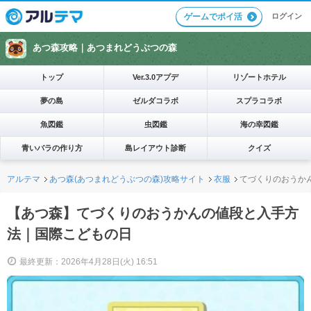
ログイン
ゲームでポイ活
あつ森攻略｜
あつまれどうぶつの森
トップ
Ver.3.0アプデ
リゾートホテル
夢の島
ゼルダコラボ
スプラコラボ
魚図鑑
虫図鑑
海の幸図鑑
青いバラの作り方
島レイアウト診断
クイズ
アルテマ
あつ森(あつまれどうぶつの森)攻略サイト
衣服
てづくりのおうか
【あつ森】てづくりのおうかんの値段と入手方
法｜国際こどもの日
最終更新：2026年4月28日(火) 16:51