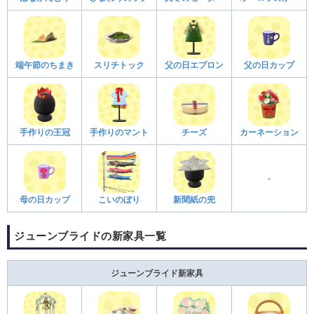
端午節のちまき
スリチトック
父の日エプロン
父の日カップ
手作りの王冠
手作りのマント
チーズ
カーネーション
-
母の日カップ
こいのぼり
新聞紙の兜
ジューンブライドの新家具一覧
ジューンブライド新家具