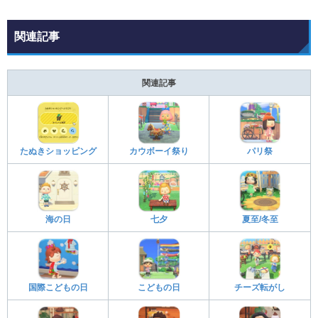
関連記事
関連記事
たぬきショッピング
カウボーイ祭り
パリ祭
海の日
七夕
夏至/冬至
国際こどもの日
こどもの日
チーズ転がし