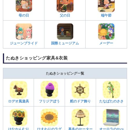
母の日
父の日
端午節
ジューンブライド
国際ミュージアム
メーデー
たぬきショッピング家具&衣装
たぬきショッピング一覧
ロデオ風遊具
フリジアぼう
舵のドア飾り
たなばたのささ
はなかんむり
ひまわりのラグ
真冬のセーター
オーロラのかべ