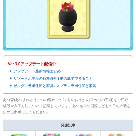
Ver.3.0アップデート配信中！
・
アップデート最新情報まとめ
・
リゾートホテルの解放条件
/
夢の島でできること
・
ゼルダコラボ住民と家具
/
スプラコラボ住民と家具
あつ森(あつまれどうぶつの森)のてづくりのおうかん(手作りの王冠)をご紹介。
値段や入手方法について記載しています。あつもりの国際こどもの日の衣装を
集める参考にしてください。
関連記事