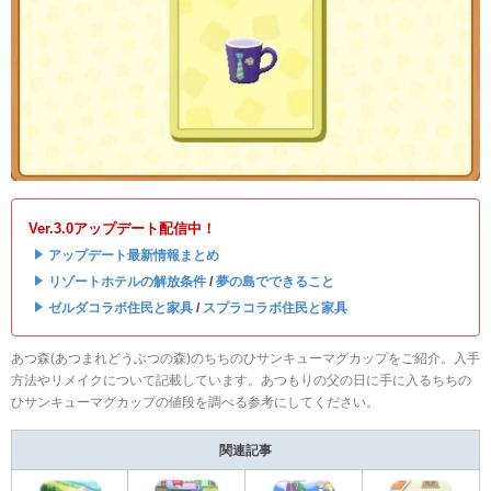
Ver.3.0アップデート配信中！
・
アップデート最新情報まとめ
・
リゾートホテルの解放条件
/
夢の島でできること
・
ゼルダコラボ住民と家具
/
スプラコラボ住民と家具
あつ森(あつまれどうぶつの森)のちちのひサンキューマグカップをご紹介。入手
方法やリメイクについて記載しています。あつもりの父の日に手に入るちちの
ひサンキューマグカップの値段を調べる参考にしてください。
関連記事