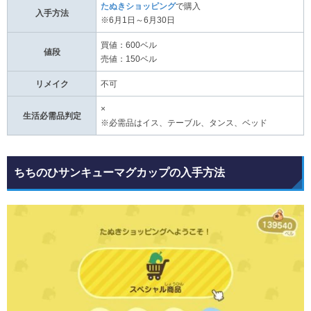
たぬきショッピング
で購入
入手方法
※6月1日～6月30日
買値：600ベル
値段
売値：150ベル
リメイク
不可
×
生活必需品判定
※必需品はイス、テーブル、タンス、ベッド
ちちのひサンキューマグカップの入手方法