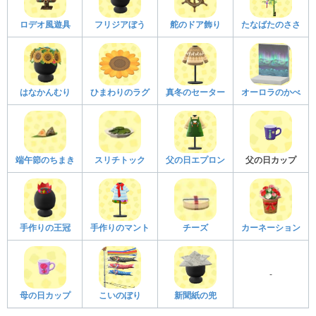
ロデオ風遊具
フリジアぼう
舵のドア飾り
たなばたのささ
はなかんむり
ひまわりのラグ
真冬のセーター
オーロラのかべ
端午節のちまき
スリチトック
父の日エプロン
父の日カップ
手作りの王冠
手作りのマント
チーズ
カーネーション
-
母の日カップ
こいのぼり
新聞紙の兜