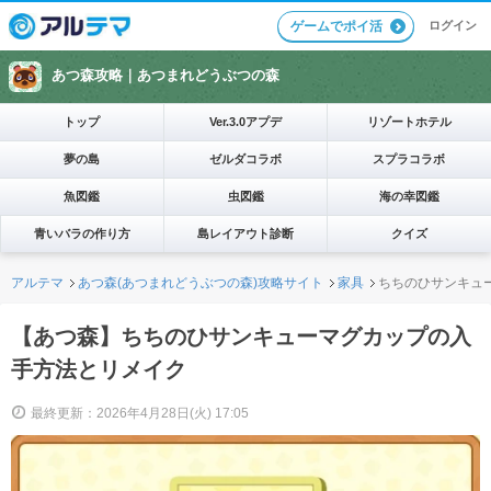
ログイン
ゲームでポイ活
あつ森攻略｜
あつまれどうぶつの森
トップ
Ver.3.0アプデ
リゾートホテル
夢の島
ゼルダコラボ
スプラコラボ
魚図鑑
虫図鑑
海の幸図鑑
青いバラの作り方
島レイアウト診断
クイズ
アルテマ
あつ森(あつまれどうぶつの森)攻略サイト
家具
ちちのひサンキュ
【あつ森】ちちのひサンキューマグカップの入
手方法とリメイク
最終更新：2026年4月28日(火) 17:05