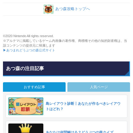
あつ森攻略トップへ
©2020 Nintendo All rights reserved.
※アルテマに掲載しているゲーム内画像の著作権、商標権その他の知的財産権は、当
該コンテンツの提供元に帰属します
▶あつまれどうぶつの森公式サイト
あつ森の注目記事
おすすめ記事
人気ページ
島レイアウト診断丨あなたが作るべきレイアウ
トはどれ？
あなたは何問解ける？どうぶつの森クイズ