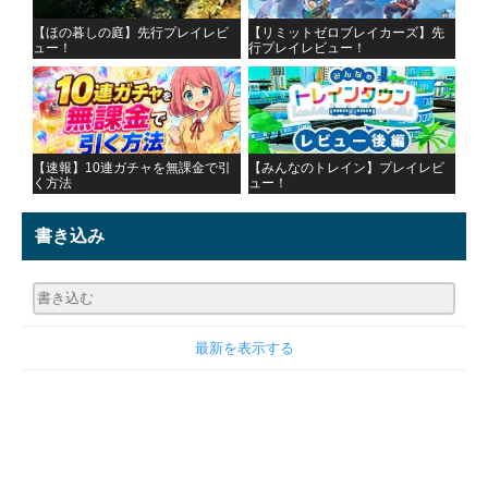
【ほの暮しの庭】先行プレイレビ
【リミットゼロブレイカーズ】先
ュー！
行プレイレビュー！
【速報】10連ガチャを無課金で引
【みんなのトレイン】プレイレビ
く方法
ュー！
書き込み
最新を表示する