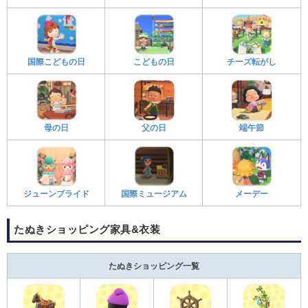
国際こどもの日
こどもの日
チーズ転がし
母の日
父の日
端午節
ジューンブライド
国際ミュージアム
メーデー
たぬきショッピング家具&衣装
たぬきショッピング一覧