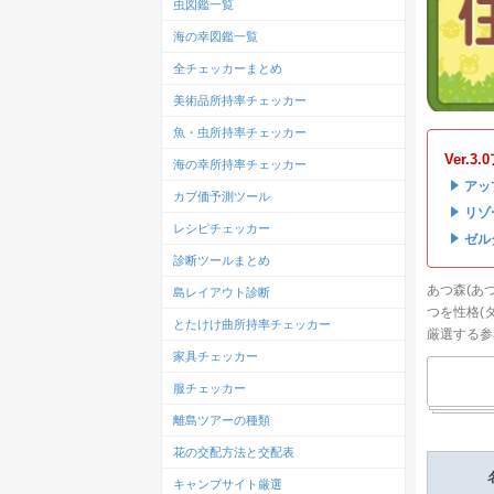
虫図鑑一覧
海の幸図鑑一覧
全チェッカーまとめ
美術品所持率チェッカー
魚・虫所持率チェッカー
Ver.
海の幸所持率チェッカー
・
アッ
カブ価予測ツール
・
リゾ
レシピチェッカー
・
ゼル
診断ツールまとめ
あつ森(あ
島レイアウト診断
つを性格(
とたけけ曲所持率チェッカー
厳選する参
家具チェッカー
服チェッカー
離島ツアーの種類
花の交配方法と交配表
キャンプサイト厳選