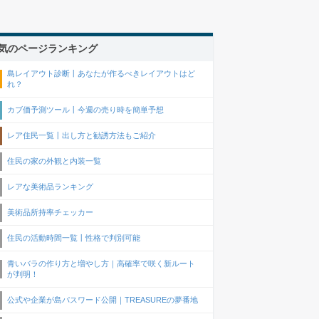
気のページランキング
島レイアウト診断丨あなたが作るべきレイアウトはど
れ？
カブ価予測ツール丨今週の売り時を簡単予想
レア住民一覧丨出し方と勧誘方法もご紹介
住民の家の外観と内装一覧
レアな美術品ランキング
美術品所持率チェッカー
住民の活動時間一覧丨性格で判別可能
青いバラの作り方と増やし方｜高確率で咲く新ルート
が判明！
公式や企業が島パスワード公開｜TREASUREの夢番地