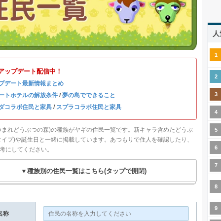
人
3.0アップデート配信中！
プデート最新情報まとめ
ートホテルの解放条件
/
夢の島でできること
ダコラボ住民と家具
/
スプラコラボ住民と家具
つまれどうぶつの森)の種族がヤギの住民一覧です。新キャラ含めたどうぶ
タイプ)や誕生日と一緒に掲載しています。あつもりで住人を確認したり、
考にしてください。
▼種族別の住民一覧はこちら(タップで開閉)
名称