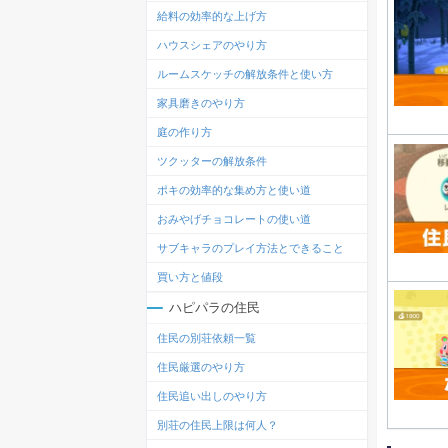
給料の効率的な上げ方
ハウスシェアのやり方
ルームスケッチの解放条件と使い方
家具磨きのやり方
庭の作り方
ツクッターの解放条件
ポキの効率的な集め方と使い道
おみやげチョコレートの使い道
サブキャラのプレイ方法とできること
買い方と値段
ハピパラの住民
住民の別荘依頼一覧
住民厳選のやり方
住民追い出しのやり方
別荘の住民上限は何人？