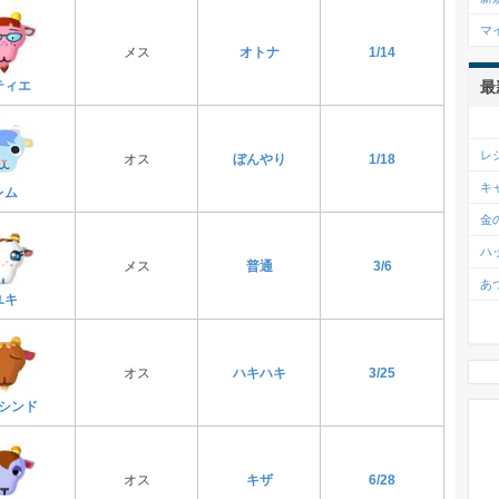
マ
メス
オトナ
1/14
最
ティエ
レ
オス
ぼんやり
1/18
キ
レム
金
ハ
メス
普通
3/6
あ
ユキ
オス
ハキハキ
3/25
シンド
オス
キザ
6/28