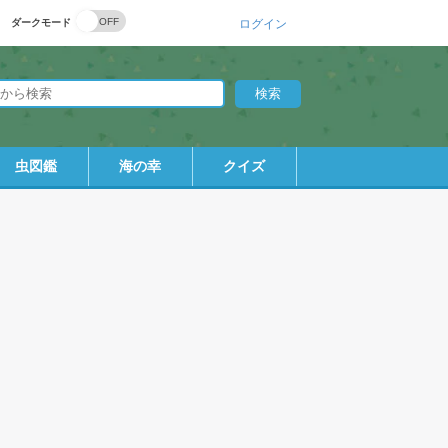
ダークモード
ログイン
虫図鑑
海の幸
クイズ