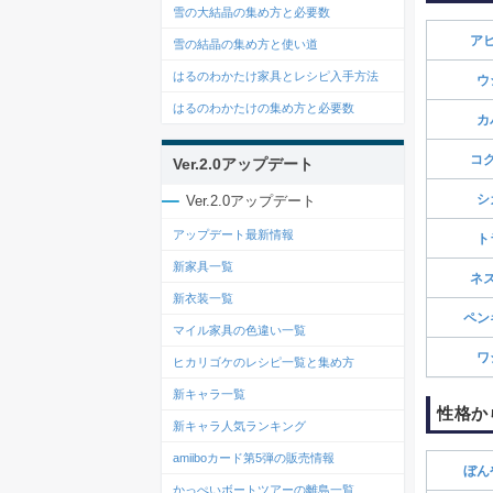
雪の大結晶の集め方と必要数
ア
雪の結晶の集め方と使い道
はるのわかたけ家具とレシピ入手方法
ウ
はるのわかたけの集め方と必要数
カ
コ
Ver.2.0アップデート
シ
Ver.2.0アップデート
アップデート最新情報
ト
新家具一覧
ネ
新衣装一覧
ペン
マイル家具の色違い一覧
ワ
ヒカリゴケのレシピ一覧と集め方
新キャラ一覧
性格か
新キャラ人気ランキング
amiiboカード第5弾の販売情報
ぼん
かっぺいボートツアーの離島一覧