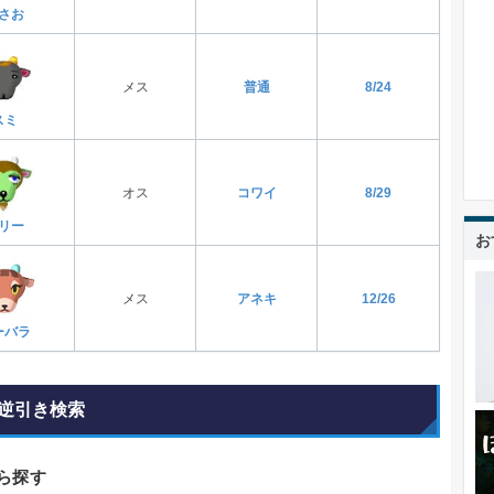
さお
メス
普通
8/24
スミ
オス
コワイ
8/29
リー
お
メス
アネキ
12/26
ーバラ
逆引き検索
ら探す