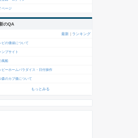
イページ
新のQA
最新
|
ランキング
シピの価値について
ャンプサイト
の風船
ッピーホームパラダイス・日付操作
つ森のカブ価について
もっとみる