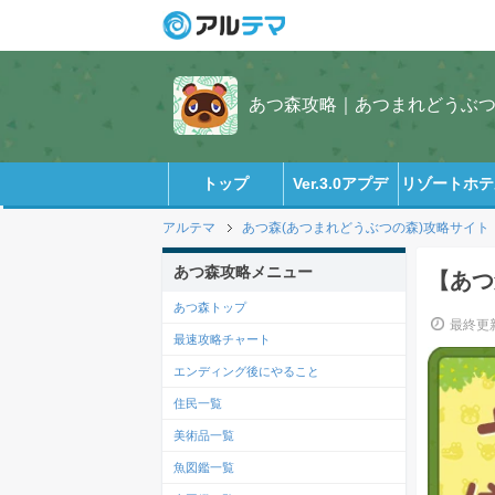
あつ森攻略｜あつまれどうぶつの
トップ
Ver.3.0アプデ
リゾートホテ
アルテマ
あつ森(あつまれどうぶつの森)攻略サイト
あつ森攻略メニュー
【あつ
あつ森トップ
最終更新
最速攻略チャート
エンディング後にやること
住民一覧
美術品一覧
魚図鑑一覧