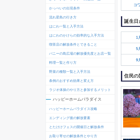
コ
かっぺいの出現条件
流れ星島の行き方
誕生日
はにわ一覧と入手方法
はにわのかけらの効率的な入手方法
1
喫茶店の解放条件とできること
5
パニーの島広場の解放優先度とお店一覧
9
料理一覧と作り方
野菜の種類一覧と入手方法
住民の
条例のおすすめ効果と変え方
ラジオ体操のやり方と参加するメリット
ハッピーホームパラダイス
ハッピーホームパラダイス攻略
エンディング後の解放要素
とたけけフェスの開催日と解放条件
お取り寄せの解放条件とやり方