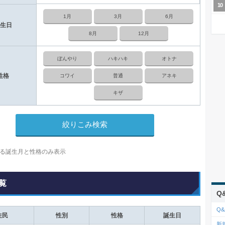
1月
3月
6月
生日
8月
12月
ぼんやり
ハキハキ
オトナ
性格
コワイ
普通
アネキ
キザ
る誕生月と性格のみ表示
覧
Q
Q&
住民
性別
性格
誕生日
新