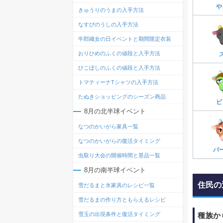
や
きゅうりのうまの入手方法
なすびのうしの入手方法
牛郎織女の日イベントと期間限定衣装
おりひめのふくの値段と入手方法
ひこぼしのふくの値段と入手方法
トマティーナTシャツの入手方法
たぬきショッピングのシーズン商品
ビ
8月の北半球イベント
なつのかいがら家具一覧
なつのかいがらの復活タイミング
バ
虫取り大会の開催時間と景品一覧
8月の南半球イベント
住民の
雪だるまと氷家具のレシピ一覧
雪だるまの作り方ともらえるレシピ
種族か
雪玉の出現条件と復活タイミング