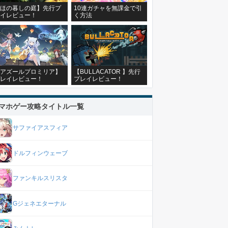
ほの暮しの庭】先行プ
10連ガチャを無課金で引
イレビュー！
く方法
アズールプロミリア】
【BULLACATOR 】先行
レイレビュー！
プレイレビュー！
マホゲー攻略タイトル一覧
サファイアスフィア
ドルフィンウェーブ
ファンキルスリスタ
Gジェネエターナル