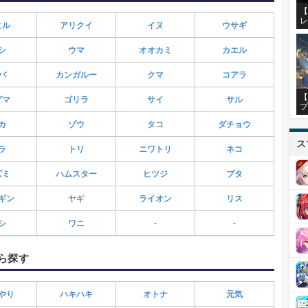
【
レ
ヒル
アリクイ
イヌ
ウサギ
シ
ウマ
オオカミ
カエル
バ
カンガルー
クマ
コアラ
【
グマ
ゴリラ
サイ
サル
プ
カ
ゾウ
タコ
ダチョウ
ス
ラ
トリ
ニワトリ
ネコ
ズミ
ハムスター
ヒツジ
ブタ
ギン
ヤギ
ライオン
リス
シ
ワニ
-
-
ら探す
やり
ハキハキ
オトナ
元気