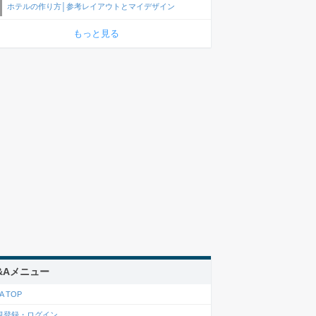
ホテルの作り方│参考レイアウトとマイデザイン
もっと見る
&Aメニュー
A TOP
規登録・ログイン