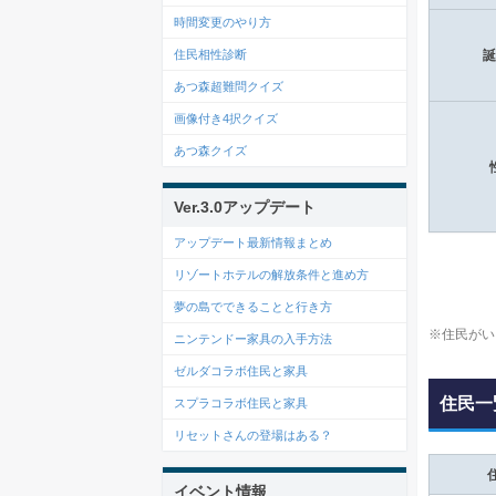
時間変更のやり方
住民相性診断
誕
あつ森超難問クイズ
画像付き4択クイズ
あつ森クイズ
Ver.3.0アップデート
アップデート最新情報まとめ
リゾートホテルの解放条件と進め方
夢の島でできることと行き方
※住民がい
ニンテンドー家具の入手方法
ゼルダコラボ住民と家具
住民一
スプラコラボ住民と家具
リセットさんの登場はある？
イベント情報