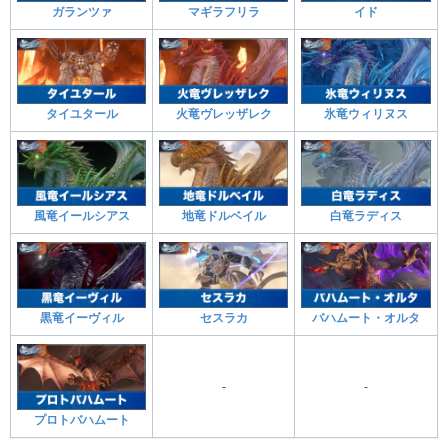
ガランツァ
マギラフリラ
イド
タイユタール
火竜ヴレッザレク
氷竜ウィリヌス
風竜イールシアス
地竜ドルベイル
白竜ラディス
黒竜イーヴィル
セスラカ
バハムート・オルタ
-
-
プロトバハムート