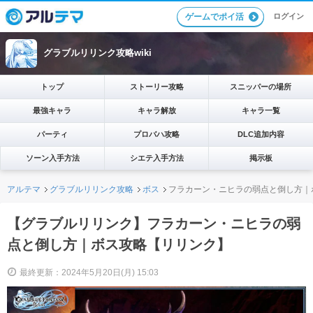
ログイン
ゲームでポイ活
グラブルリリンク攻略wiki
トップ
ストーリー攻略
スニッパーの場所
最強キャラ
キャラ解放
キャラ一覧
パーティ
プロバハ攻略
DLC追加内容
ソーン入手方法
シエテ入手方法
掲示板
アルテマ
グラブルリリンク攻略
ボス
フラカーン・ニヒラの弱点と倒し方｜
【グラブルリリンク】フラカーン・ニヒラの弱
点と倒し方｜ボス攻略【リリンク】
最終更新：2024年5月20日(月) 15:03