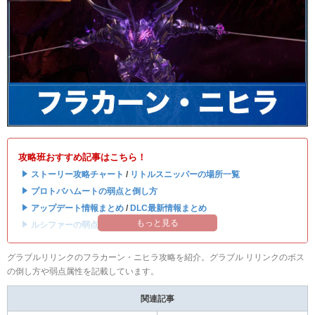
攻略班おすすめ記事はこちら！
・
ストーリー攻略チャート
/
リトルスニッパーの場所一覧
・
プロトバハムートの弱点と倒し方
・
アップデート情報まとめ
/
DLC最新情報まとめ
もっと見る
・
ルシファーの弱点と攻略はこちら
グラブルリリンクのフラカーン・ニヒラ攻略を紹介。グラブル リリンクのボス
の倒し方や弱点属性を記載しています。
関連記事