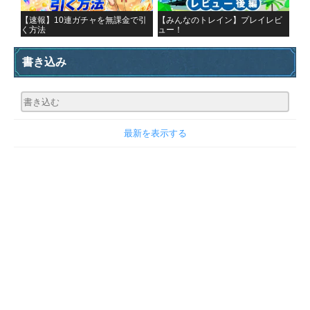
【速報】10連ガチャを無課金で引
【みんなのトレイン】プレイレビ
く方法
ュー！
書き込み
最新を表示する