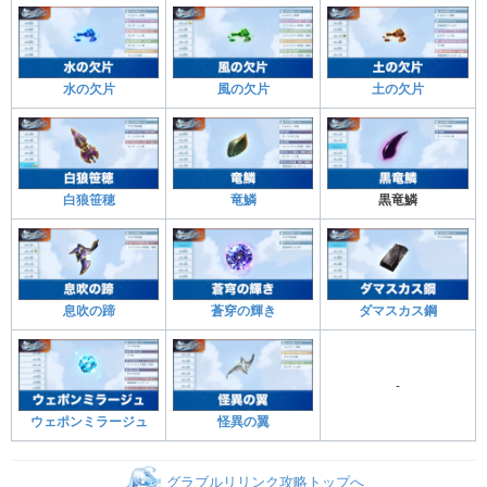
水の欠片
風の欠片
土の欠片
白狼笹穂
竜鱗
黒竜鱗
息吹の蹄
蒼穿の輝き
ダマスカス鋼
-
ウェポンミラージュ
怪異の翼
グラブルリリンク攻略トップへ