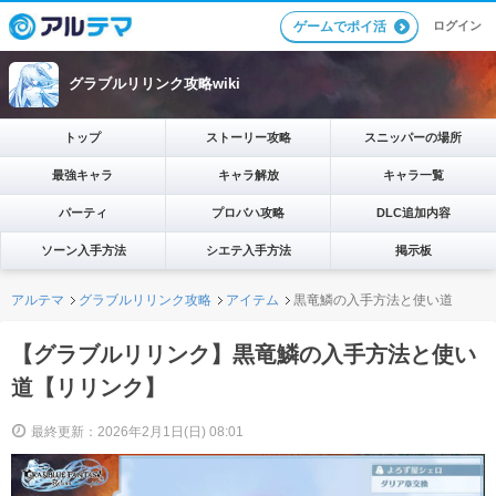
ログイン
ゲームでポイ活
グラブルリリンク攻略wiki
トップ
ストーリー攻略
スニッパーの場所
最強キャラ
キャラ解放
キャラ一覧
パーティ
プロバハ攻略
DLC追加内容
ソーン入手方法
シエテ入手方法
掲示板
アルテマ
グラブルリリンク攻略
アイテム
黒竜鱗の入手方法と使い道
【グラブルリリンク】黒竜鱗の入手方法と使い
道【リリンク】
最終更新：2026年2月1日(日) 08:01