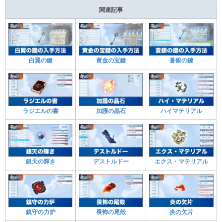
関連記事
白翼の鍵
黄金の宝鍵
蒼銀の鍵
ラジエルの書
加護の晶石
ハイマテリアル
銀天の輝き
デストルドー
エクス・マテリアル
鎮守の力炉
畏怖の尾殻
炎の欠片