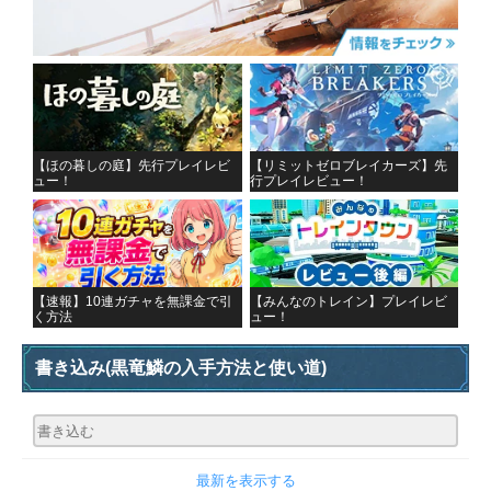
【ほの暮しの庭】先行プレイレビ
【リミットゼロブレイカーズ】先
ュー！
行プレイレビュー！
【速報】10連ガチャを無課金で引
【みんなのトレイン】プレイレビ
く方法
ュー！
書き込み
(黒竜鱗の入手方法と使い道)
最新を表示する