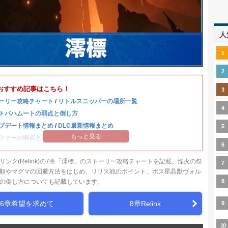
人
おすすめ記事はこちら！
ーリー攻略チャート
/
リトルスニッパーの場所一覧
トバハムートの弱点と倒し方
プデート情報まとめ
/
DLC最新情報まとめ
もっと見る
ファーの弱点と攻略はこちら
リンク(Relink)の7章「澪標」のストーリー攻略チャートを記載。慄火の祭
順やマグマの回避方法をはじめ、リリス戦のポイント、ボス星晶獣ヴォル
の倒し方についても記載しています。
6章希望を求めて
8章Relink