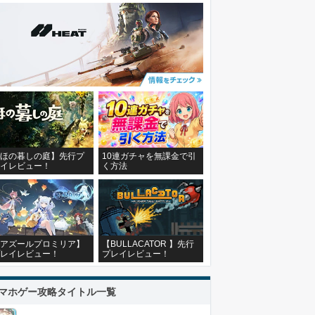
ほの暮しの庭】先行プ
10連ガチャを無課金で引
イレビュー！
く方法
アズールプロミリア】
【BULLACATOR 】先行
レイレビュー！
プレイレビュー！
マホゲー攻略タイトル一覧