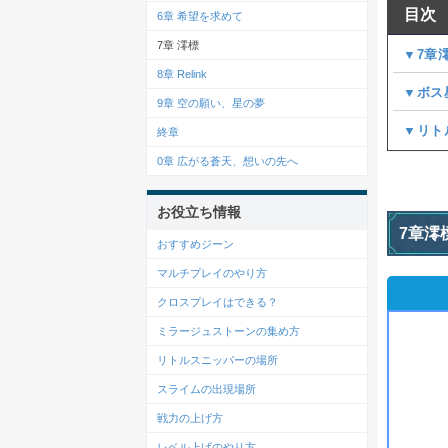
目次
6章 希望を求めて
7章 澪標
▼7章
8章 Relink
▼ボス
9章 空の願い、星の夢
▼リト
終章
0章 広がる蒼天、想いの先へ
お役立ち情報
7章澪
おすすめジーン
マルチプレイのやり方
クロスプレイはできる？
ミラージュストーンの集め方
リトルスニッパーの場所
スライムの出現場所
戦力の上げ方
レベル上げのやり方