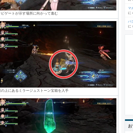
マ
に
ナビゲートが示す場所に向かって進む
バ
に
岩の上にあるミラージュストーン宝箱を入手
お