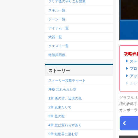
クリア後のやりこみ要素
スキル一覧
ジーン一覧
アイテム一覧
武器一覧
クエスト一覧
攻略班
雑談掲示板
・
スト
・
プロ
ストーリー
・
アッ
ストーリー攻略チャート
・
ルシ
序章 忘れられた空
グラブルリ
1章 西の空、辺境の地
壇の攻略手
2章 嵐来たりて
カンボーラ
3章 星の獣
4章 空は変わらず蒼く
5章 銀世界に潜む影