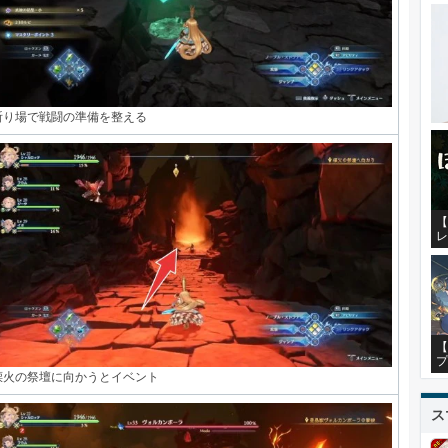
祈り場で戦闘の準備を整える
【
レ
【
プ
慄火の祭壇に向かうとイベント
ス