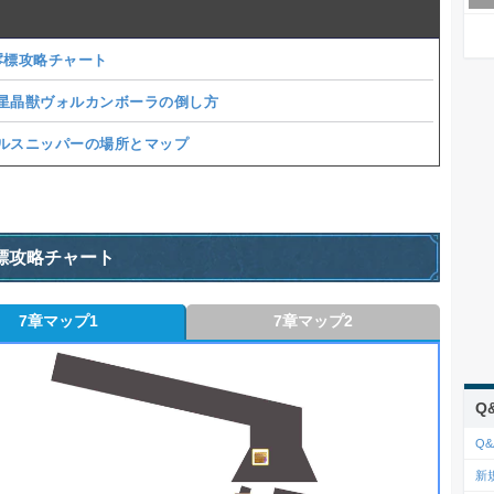
澪標攻略チャート
星晶獣ヴォルカンボーラの倒し方
ルスニッパーの場所とマップ
標攻略チャート
7章マップ1
7章マップ2
Q
Q&
新