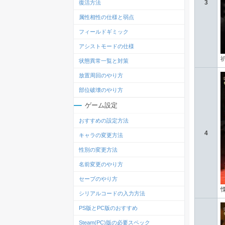
3
復活方法
属性相性の仕様と弱点
フィールドギミック
アシストモードの仕様
状態異常一覧と対策
放置周回のやり方
部位破壊のやり方
ゲーム設定
おすすめの設定方法
4
キャラの変更方法
性別の変更方法
名前変更のやり方
セーブのやり方
シリアルコードの入力方法
PS版とPC版のおすすめ
Steam(PC)版の必要スペック