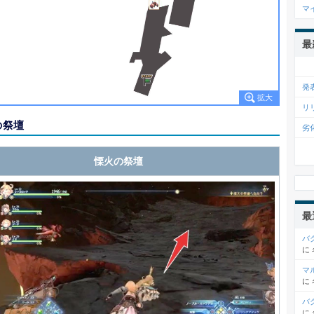
マ
最
発
リ
の祭壇
劣
慄火の祭壇
最
バ
に
マ
に
バ
に