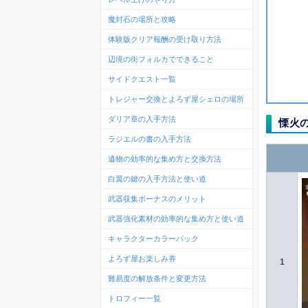
魔封石の場所と攻略
体験版クリア報酬の受け取り方法
辺境の街フォルカでできること
サイドクエスト一覧
トレジャー交換とよろず屋シェロの場所
ダリア章の入手方法
慄火
ラジエルの書の入手方法
遺物の効率的な集め方と交換方法
白翼の鍵の入手方法と使い道
武器収集ボーナスのメリット
武器強化素材の効率的な集め方と使い道
キャラクターカラーパック
よろず屋お楽しみ券
1
難易度の解放条件と変更方法
トロフィー一覧