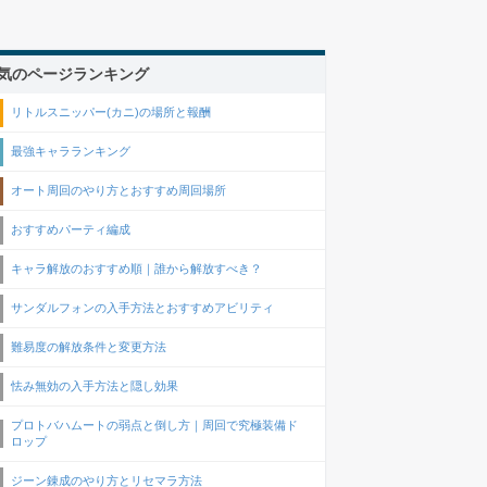
気のページランキング
リトルスニッパー(カニ)の場所と報酬
最強キャラランキング
オート周回のやり方とおすすめ周回場所
おすすめパーティ編成
キャラ解放のおすすめ順｜誰から解放すべき？
サンダルフォンの入手方法とおすすめアビリティ
難易度の解放条件と変更方法
怯み無効の入手方法と隠し効果
プロトバハムートの弱点と倒し方｜周回で究極装備ド
ロップ
ジーン錬成のやり方とリセマラ方法