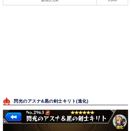
閃光のアスナ&黒の剣士キリト(進化)