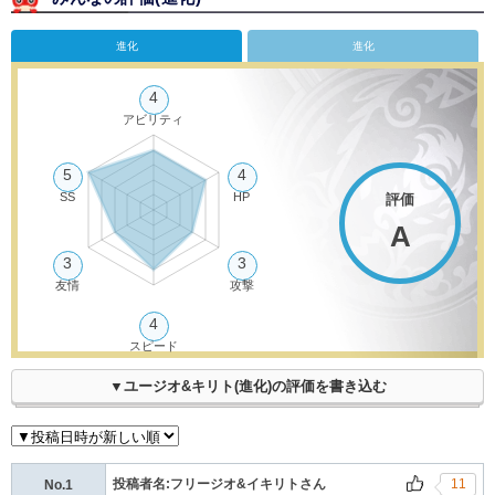
進化
進化
4
アビリティ
5
4
SS
HP
評価
A
3
3
友情
攻撃
4
スピード
▼ユージオ&キリト(進化)の評価を書き込む
投稿者名:フリージオ&イキリトさん
11
No.1