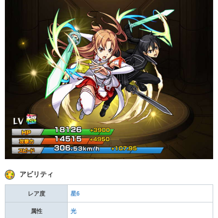
アビリティ
レア度
星6
属性
光