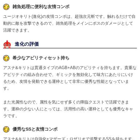
雑魚処理に便利な友情コンボ
ユージオキリト(進化)の友情コンボは、超強次元斬です。触れるだけで自
動的に敵を攻撃できるので、雑魚処理をメインにボスのダメージとして
活躍できます。
進化の評価
希少なアビリティセット持ち
アスナ&キリトは貫通タイプのAGB+ABのアビリティを持ちます。貴重な
アビリティの組み合わせで、ギミックを無効化して味方にあたりにいけ
るため、友情を発動できる運枠として非常に優秀な性能となっていま
す。
また光属性なので、属性を気にせず多くの降臨クエストで活躍できま
す。運枠の少ない人にとっては、汎用性の高い運枠としても優秀なキャ
ラです。
優秀なSSと友情コンボ
アスナ&キリトは自強化+マザーズ・ロザリオで追撃するSSを持ちます。