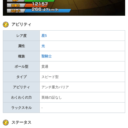
アビリティ
レア度
星5
属性
光
種族
聖騎士
ボール型
貫通
タイプ
スピード型
アビリティ
アンチ重力バリア
わくわくの力
英雄の証なし
ラックスキル
-
ステータス