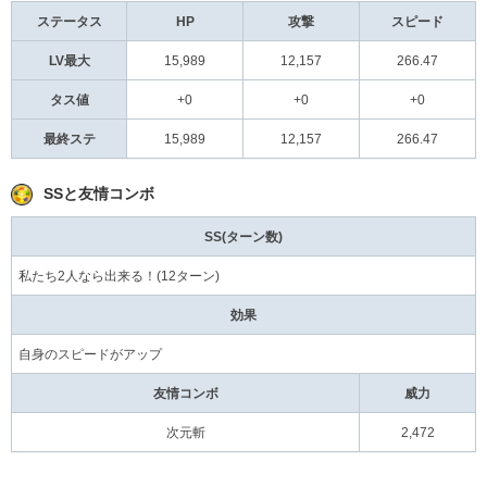
ステータス
HP
攻撃
スピード
LV最大
15,989
12,157
266.47
タス値
+0
+0
+0
最終ステ
15,989
12,157
266.47
SSと友情コンボ
SS(ターン数)
私たち2人なら出来る！(12ターン)
効果
自身のスピードがアップ
友情コンボ
威力
次元斬
2,472