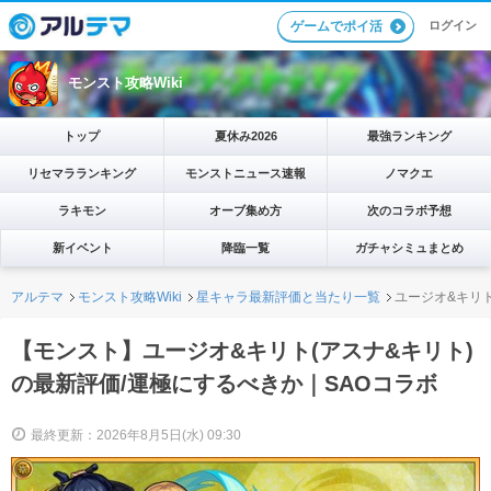
ログイン
ゲームでポイ活
モンスト攻略Wiki
トップ
夏休み2026
最強ランキング
リセマラランキング
モンストニュース速報
ノマクエ
ラキモン
オーブ集め方
次のコラボ予想
新イベント
降臨一覧
ガチャシミュまとめ
アルテマ
モンスト攻略Wiki
星キャラ最新評価と当たり一覧
ユージオ&キリト
【モンスト】ユージオ&キリト(アスナ&キリト)
の最新評価/運極にするべきか｜SAOコラボ
最終更新：2026年8月5日(水) 09:30