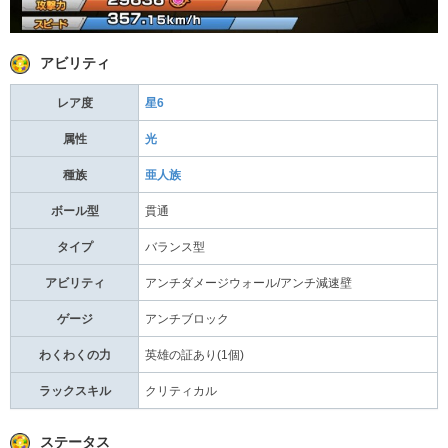
アビリティ
レア度
星6
属性
光
種族
亜人族
ボール型
貫通
タイプ
バランス型
アビリティ
アンチダメージウォール/アンチ減速壁
ゲージ
アンチブロック
わくわくの力
英雄の証あり(1個)
ラックスキル
クリティカル
ステータス