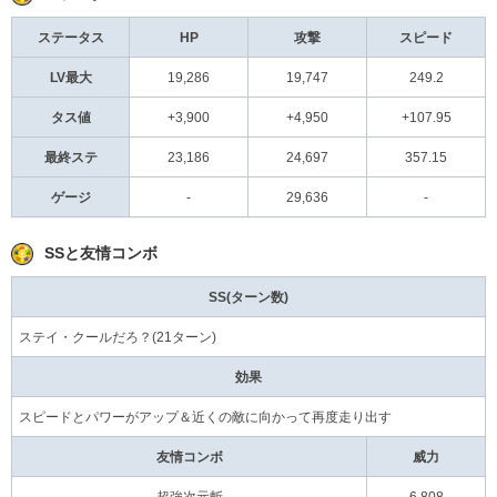
ステータス
HP
攻撃
スピード
LV最大
19,286
19,747
249.2
タス値
+3,900
+4,950
+107.95
最終ステ
23,186
24,697
357.15
ゲージ
-
29,636
-
SSと友情コンボ
SS(ターン数)
ステイ・クールだろ？(21ターン)
効果
スピードとパワーがアップ＆近くの敵に向かって再度走り出す
友情コンボ
威力
超強次元斬
6,808