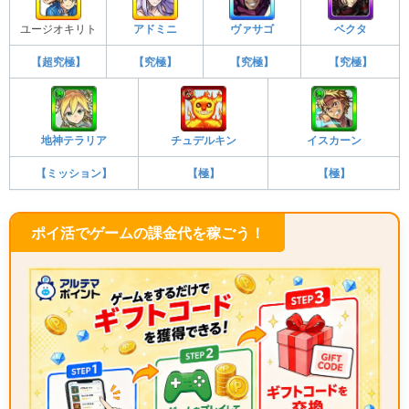
ユージオキリト
アドミニ
ヴァサゴ
ベクタ
【超究極】
【究極】
【究極】
【究極】
地神テラリア
チュデルキン
イスカーン
【ミッション】
【極】
【極】
ポイ活でゲームの課金代を稼ごう！