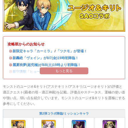
攻略班からのお知らせ
・
新限定キャラ「カーミラ」
/
「ツクモ」が登場！
・
新轟絶「ヴェイン」が8/7(金)19時初降臨！
・
麗夏映夢(超究極)が8/8(土)19時より初降臨！
もっと見る
・
新守護獣「ヒョーたん」が登場！
モンストのユージオ&キリト(アスナキリト/アスキリ/ユージオキリト)の評価と
適正クエスト(覇者の塔・適正神殿)を記載。評価点やステータス、運極の使い道
や強い点、弱い点を紹介しています。モンストのユージオ&キリトを運極にする
参考にしてください。
第2弾コラボ降臨/ミッションキャラ