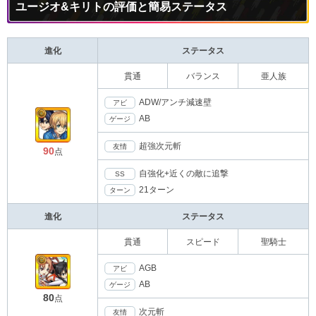
ユージオ&キリトの評価と簡易ステータス
進化
ステータス
貫通
バランス
亜人族
ADW/アンチ減速壁
アビ
AB
ゲージ
超強次元斬
友情
90
点
自強化+近くの敵に追撃
SS
21ターン
ターン
進化
ステータス
貫通
スピード
聖騎士
AGB
アビ
AB
ゲージ
80
点
次元斬
友情