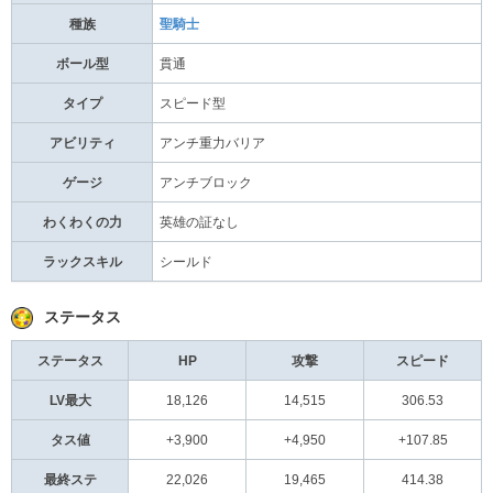
種族
聖騎士
ボール型
貫通
タイプ
スピード型
アビリティ
アンチ重力バリア
ゲージ
アンチブロック
わくわくの力
英雄の証なし
ラックスキル
シールド
ステータス
ステータス
HP
攻撃
スピード
LV最大
18,126
14,515
306.53
タス値
+3,900
+4,950
+107.85
最終ステ
22,026
19,465
414.38