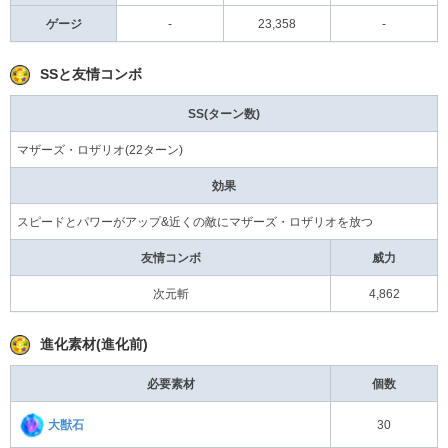
ゲージ
-
23,358
-
SSと友情コンボ
SS(ターン数)
マザーズ・ロザリオ(22ターン)
効果
スピードとパワーがアップ&近くの敵にマザーズ・ロザリオを放つ
友情コンボ
威力
次元斬
4,862
進化素材(進化前)
必要素材
個数
大獣石
30