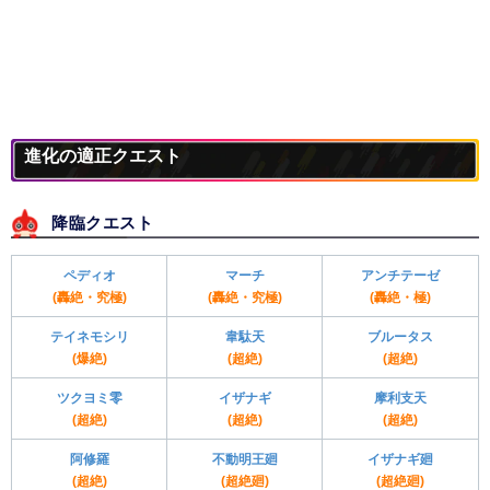
進化の適正クエスト
降臨クエスト
ペディオ
マーチ
アンチテーゼ
(轟絶・究極)
(轟絶・究極)
(轟絶・極)
テイネモシリ
韋駄天
ブルータス
(爆絶)
(超絶)
(超絶)
ツクヨミ零
イザナギ
摩利支天
(超絶)
(超絶)
(超絶)
阿修羅
不動明王廻
イザナギ廻
(超絶)
(超絶廻)
(超絶廻)