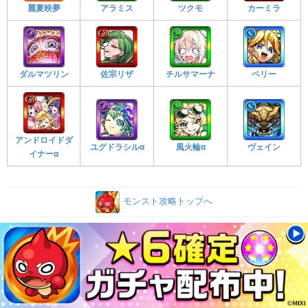
麗夏映夢
アラミス
ツクモ
カーミラ
ダルマツリン
佐宗リザ
チルサマーナ
ペリー
アンドロイドダ
ユグドラシルα
風火輪α
ヴェイン
イナーα
モンスト攻略トップへ
©MIXI All rights reserved.
※アルテマに掲載しているゲーム内画像の著作権、商標権その他の知的財産権は、当
該コンテンツの提供元に帰属します
▶モンスターストライク公式サイト
モンストの注目記事