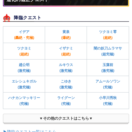
降臨クエスト
イデア
黄泉
ツクヨミ零
(轟絶・究極)
(爆絶)
(超絶)
ツクヨミ
イザナミ
闇の妖刀ムラマサ
(超絶)
(超絶)
(超究極)
趙公明
ルキウス
玉藻前
(激究極)
(激究極)
(激究極)
エレシュキガル
こゆき
アムールソワン
(激究極)
(激究極)
(究極)
ハナカンマッキリー
ライグーン
小早川秀秋
(究極)
(究極)
(究極)
▼その他のクエストはこちら▼
▶降臨クエスト一覧はこちら