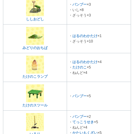
・
バンブー
×3
・いし×8
・ざっそう×3
ししおどし
・
はるのわかたけ
×1
・ざっそう×10
みどりのおちば
・
はるのわかたけ
×4
・
たけのこ
×5
・ねんど×4
たけのこランプ
・
バンブー
×5
たけのスツール
・
バンブー
×2
・
てっこうせき
×5
・ねんど×4
・
かたいもくざい
×5