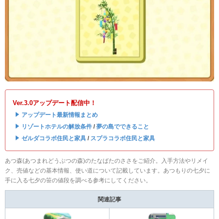
Ver.3.0アップデート配信中！
・
アップデート最新情報まとめ
・
リゾートホテルの解放条件
/
夢の島でできること
・
ゼルダコラボ住民と家具
/
スプラコラボ住民と家具
あつ森(あつまれどうぶつの森)のたなばたのささをご紹介。入手方法やリメイ
ク、売値などの基本情報、使い道について記載しています。あつもりの七夕に
手に入る七夕の笹の値段を調べる参考にしてください。
関連記事