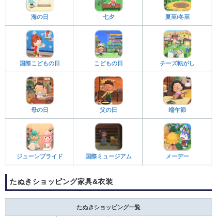
海の日
七夕
夏至/冬至
国際こどもの日
こどもの日
チーズ転がし
母の日
父の日
端午節
ジューンブライド
国際ミュージアム
メーデー
たぬきショッピング家具&衣装
たぬきショッピング一覧