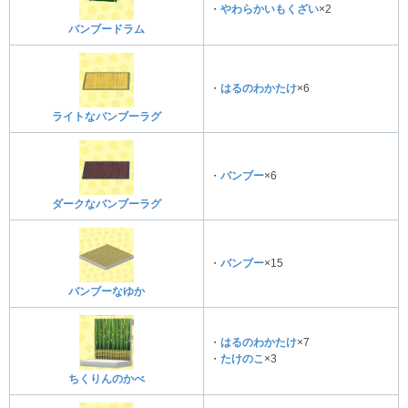
・
やわらかいもくざい
×2
バンブードラム
・
はるのわかたけ
×6
ライトなバンブーラグ
・
バンブー
×6
ダークなバンブーラグ
・
バンブー
×15
バンブーなゆか
・
はるのわかたけ
×7
・
たけのこ
×3
ちくりんのかべ