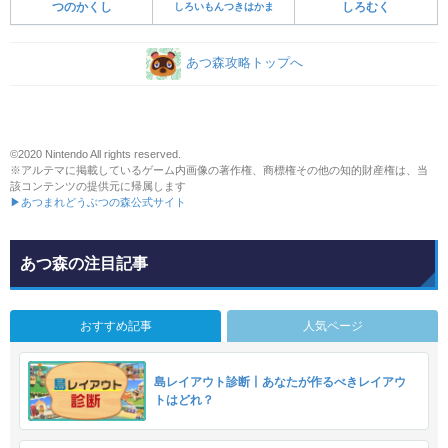
つのかくし
しろいもんつきはかま
しろむく
あつ森攻略トップへ
©2020 Nintendo All rights reserved.
※アルテマに掲載しているゲーム内画像の著作権、商標権その他の知的財産権は、当
該コンテンツの提供元に帰属します
▶あつまれどうぶつの森公式サイト
あつ森の注目記事
おすすめ記事
人気ページ
島レイアウト診断丨あなたが作るべきレイアウ
トはどれ？