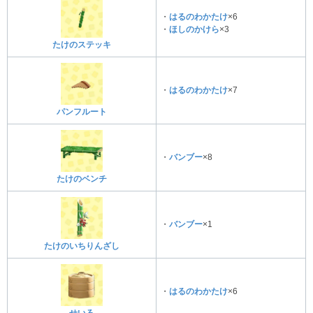
・
はるのわかたけ
×6
・
ほしのかけら
×3
たけのステッキ
・
はるのわかたけ
×7
パンフルート
・
バンブー
×8
たけのベンチ
・
バンブー
×1
たけのいちりんざし
・
はるのわかたけ
×6