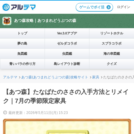
ログイン
ゲームでポイ活
あつ森攻略｜
あつまれどうぶつの森
トップ
Ver.3.0アプデ
リゾートホテル
夢の島
ゼルダコラボ
スプラコラボ
魚図鑑
虫図鑑
海の幸図鑑
青いバラの作り方
島レイアウト診断
クイズ
アルテマ
あつ森(あつまれどうぶつの森)攻略サイト
家具
たなばたのささの
【あつ森】たなばたのささの入手方法とリメイ
ク｜7月の季節限定家具
最終更新：2026年5月11日(月) 15:23