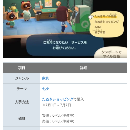
項目
詳細
ジャンル
家具
テーマ
七夕
たぬきショッピング
で購入
入手方法
※7月1日～7月7日
買値：0ベル(準備中)
値段
売値：0ベル(準備中)