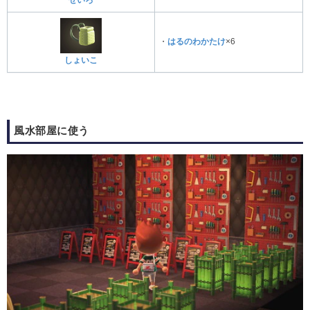
せいろ
・
はるのわかたけ
×6
しょいこ
風水部屋に使う