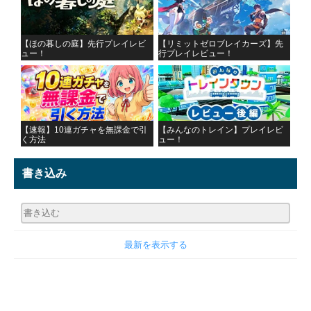
【ほの暮しの庭】先行プレイレビ
【リミットゼロブレイカーズ】先
ュー！
行プレイレビュー！
【速報】10連ガチャを無課金で引
【みんなのトレイン】プレイレビ
く方法
ュー！
書き込み
最新を表示する