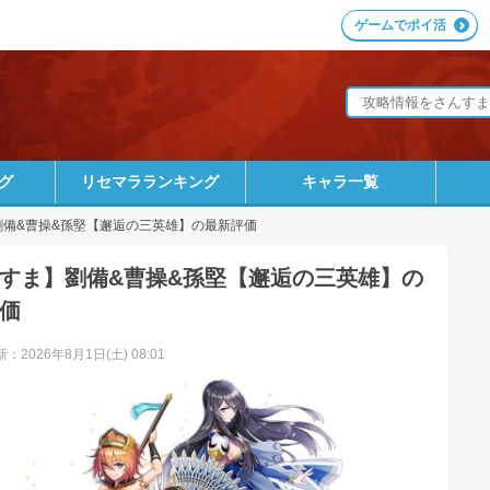
ゲームでポイ活
グ
リセマラランキング
キャラ一覧
劉備&曹操&孫堅【邂逅の三英雄】の最新評価
すま】劉備&曹操&孫堅【邂逅の三英雄】の
価
：2026年8月1日(土) 08:01