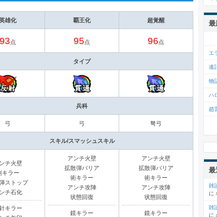
英雄化
覇王化
超覚醒
最
93
95
96
点
点
点
エ
タイプ
連
物
ハ
兵科
趙
弓
弓
弩弓
スキル/スマッシュスキル
アンチ火壁
アンチ火壁
ンチ火壁
拡散弾バリア
拡散弾バリア
最
剣キラー
術キラー
術キラー
弾ストップ
雑
アンチ攻陣
アンチ攻陣
ンチ石化
に
状態回復
状態回復
雑
針キラー
鏡キラー
鏡キラー
に