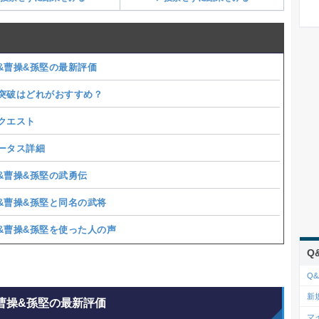
&曹操&孫堅の最新評価
突破はどれがおすすめ？
クエスト
ータス詳細
&曹操&孫堅の武勇伝
&曹操&孫堅と同名の武将
&曹操&孫堅を使った人の声
Q
Q&
新
曹操&孫堅の最新評価
マ