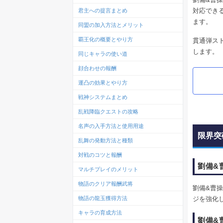
対応でき
君主への提言まとめ
ます。
同盟の加入方法とメリット
覇王化の概要とやり方
貫通弾ス
します。
同じキャラの使い道
顔合わせの報酬
運凸の効果とやり方
戦神システムまとめ
乱戦降臨クエストの攻略
名声の入手方法と使用用途
限界突
乱舞の発動方法と種類
対戦のコツと報酬
劉備&
マルチプレイのメリット
物語のクリア報酬武将
劉備&曹
ジを強化
物語の龍玉獲得方法
キャラの育成方法
劉備&