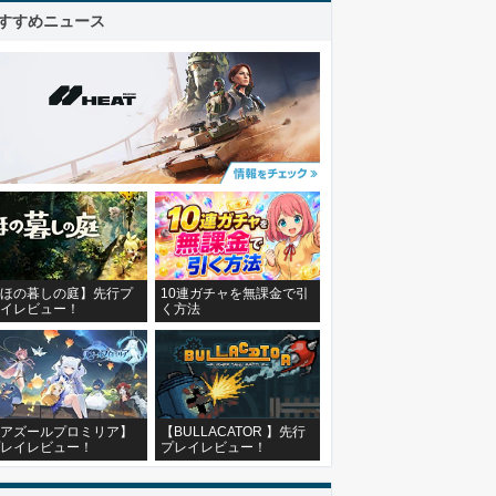
すすめニュース
ほの暮しの庭】先行プ
10連ガチャを無課金で引
イレビュー！
く方法
アズールプロミリア】
【BULLACATOR 】先行
レイレビュー！
プレイレビュー！