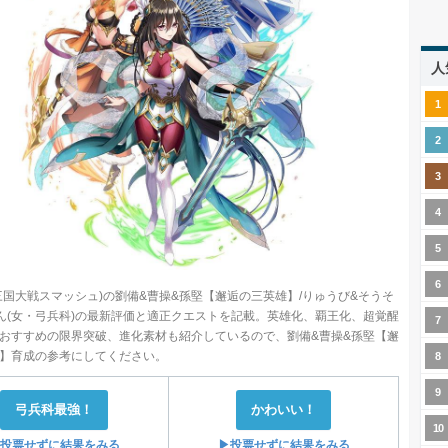
人
三国大戦スマッシュ)の劉備&曹操&孫堅【邂逅の三英雄】/りゅうび&そうそ
ん(女・弓兵科)の最新評価と適正クエストを記載。英雄化、覇王化、超覚醒
おすすめの限界突破、進化素材も紹介しているので、劉備&曹操&孫堅【邂
】育成の参考にしてください。
弓兵科最強！
かわいい！
投票せずに結果をみる
▶投票せずに結果をみる