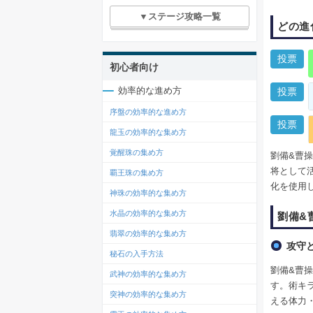
▼ステージ攻略一覧
どの進
投票
初心者向け
効率的な進め方
投票
序盤の効率的な進め方
投票
龍玉の効率的な集め方
覚醒珠の集め方
劉備&曹
将として
覇王珠の集め方
化を使用
神珠の効率的な集め方
水晶の効率的な集め方
劉備&
翡翠の効率的な集め方
攻守
秘石の入手方法
劉備&曹
武神の効率的な集め方
す。術キラ
突神の効率的な集め方
える体力