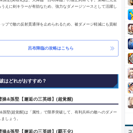
るうえに剣キラーが有効なため、強力なダメージソースとして活躍し
トップで敵の反射貫通弾を止められるため、被ダメージ軽減にも貢献
呂布降臨の攻略はこちら
破はどれがおすすめ？
曹操&孫堅【邂逅の三英雄】(超覚醒)
操&孫堅(超覚醒)は「属性」で限界突破して、有利兵科の敵へのダメー
しましょう。
コ
曹操&孫堅【邂逅の三英雄】(覇王化)