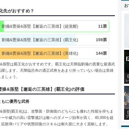
お
化先がおすすめ？
劉備&曹操&孫堅【邂逅の三英雄】(超覚醒)
11票
劉備&曹操&孫堅【邂逅の三英雄】(覇王化)
159票
劉備&曹操&孫堅【邂逅の三英雄】(英雄化)
144票
操&孫堅は覇王化がおすすめです。覇王化は天降臨劉備の貴重な最適武
活躍します。天降臨呂布の適正武将をあまり持っていない場合は英雄
【
しましょう。
レ
曹操&孫堅【邂逅の三英雄】(覇王化)の評価
ともに優秀な武将
操&孫堅(覇王化)は、攻撃面・防御面のどちらにも優れた性能を持ちま
【
プ
ーや威力の高い雷撃連計は敵へのダメージ効率が高く、40,000を超
・拡散弾バリアや状態回復のスキルは耐久面に大きく貢献します。