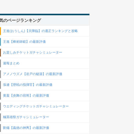
気のページランキング
王進(おうしん)【天降臨】の適正ランキングと攻略
王進【棒術師範】の最新評価
お楽しみチケットガチャシミュレーター
速報まとめ
アメノウズメ【岩戸の秘湯】の最新評価
張遼【歴戦の指揮官】の最新評価
黄蓋【炎舞の宿将】の最新評価
ウエディングチケットガチャシミュレーター
極英雄祭ガチャシミュレーター
劉備【義徳の神輿】の最新評価