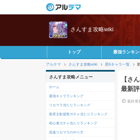
さんすま攻略wiki
トップ
最強ランキン
アルテマ
さんすま攻略wiki
星6キャラ一覧
さんすま攻略メニュー
【さん
ホーム
最新評
最強キャラランキング
最終更新
リセマラ当たりランキング
新君主歓迎祭ガチャ当たりランキング
初心者ガチャ当たりランキング
高速リセマラのやり方