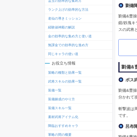
霊玉の効率的な集め方
劉備
ランク上げの効率的な方法
劉備&曹
老仙の導きミッション
鏡/鉄塊
経験値神殿の解説
スの武将
金の効率的な集め方と使い道
無課金での効率的な進め方
同じキャラの使い道
お役立ち情報
劉備&
策略の種類と効果一覧
ボス
武将スキルの効果一覧
劉備&曹操
装備一覧
分かれて
装備錬成のやり方
装備スキル一覧
斬撃波は
です。
素材武将アイテム化
降臨おすすめキャラ
呂布
軍略の間の概要
劉備&曹