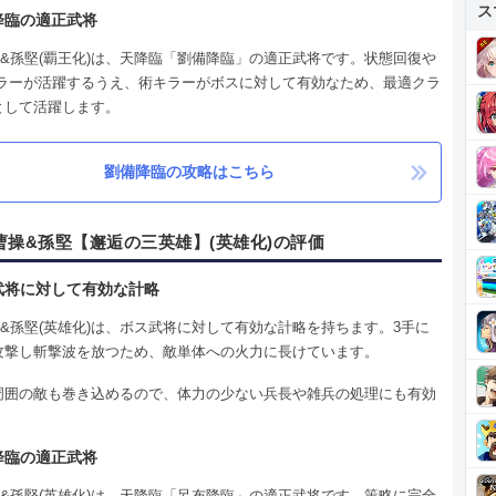
ス
降臨の適正武将
操&孫堅(覇王化)は、天降臨「劉備降臨」の適正武将です。状態回復や
キラーが活躍するうえ、術キラーがボスに対して有効なため、最適クラ
として活躍します。
劉備降臨の攻略はこちら
曹操&孫堅【邂逅の三英雄】(英雄化)の評価
武将に対して有効な計略
&孫堅(英雄化)は、ボス武将に対して有効な計略を持ちます。3手に
攻撃し斬撃波を放つため、敵単体への火力に長けています。
周囲の敵も巻き込めるので、体力の少ない兵長や雑兵の処理にも有効
降臨の適正武将
操&孫堅(英雄化)は、天降臨「呂布降臨」の適正武将です。策略に完全