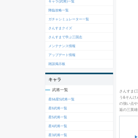
キャラ(武将)一覧
降臨攻略一覧
ガチャシミュレーター一覧
さんすまクイズ
さんすまで学ぶ三国志
メンテナンス情報
アップデート情報
雑談掲示板
キャラ
武将一覧
さんすま(
う&そんけ
星6&星5武将一覧
の強い点や
星6武将一覧
逅の三英雄
星5武将一覧
星4武将一覧
星3武将一覧
▶