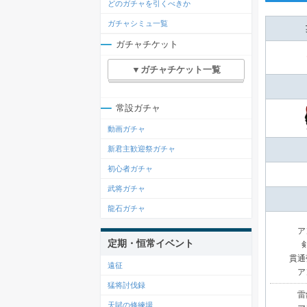
どのガチャを引くべきか
ガチャシミュ一覧
ガチャチケット
▼ガチャチケット一覧
常設ガチャ
動画ガチャ
新君主歓迎祭ガチャ
初心者ガチャ
武将ガチャ
龍石ガチャ
ア
定期・恒常イベント
貫通
遠征
ア
猛将討伐録
雷
天賦の修練場