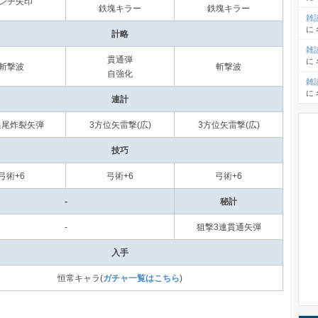
ンチ矢印
鉄塊キラー
鉄塊キラー
雑
に
計略
雑
貫通弾
に
斬撃波
斬撃波
自強化
雑
に
連計
追尾炸裂矢弾
3方位矢雷撃(広)
3方位矢雷撃(広)
技巧
弓術+6
弓術+6
弓術+6
-
秘計
-
狙撃3連貫通矢弾
入手
恒常キャラ(
ガチャ一覧はこちら
)