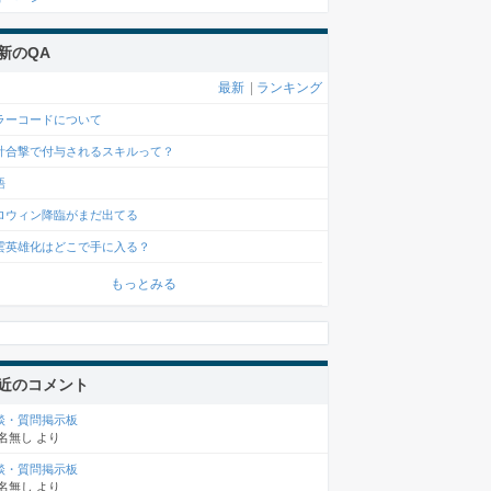
新のQA
最新
|
ランキング
ラーコードについて
計合撃で付与されるスキルって？
語
ロウィン降臨がまだ出てる
雲英雄化はどこで手に入る？
もっとみる
近のコメント
談・質問掲示板
名無し
より
談・質問掲示板
名無し
より