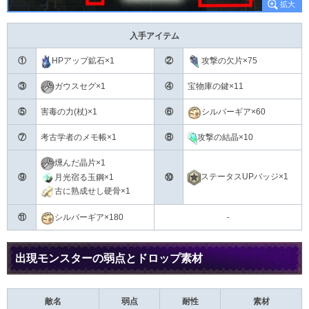
入手アイテム
①
HPアップ鉱石×1
②
攻撃の欠片×75
③
ガウスセグ×1
④
宝物庫の鍵×11
⑤
害毒の力(杖)×1
⑥
シルバーギア×60
⑦
考古学者のメモ帳×1
⑧
攻撃の結晶×10
燻んだ晶片×1
ステータスUPバッジ×1
月光宿る玉鋼×1
⑨
⑩
古に熟成せし硬骨×1
⑪
シルバーギア×180
-
出現モンスターの弱点とドロップ素材
敵名
弱点
耐性
素材