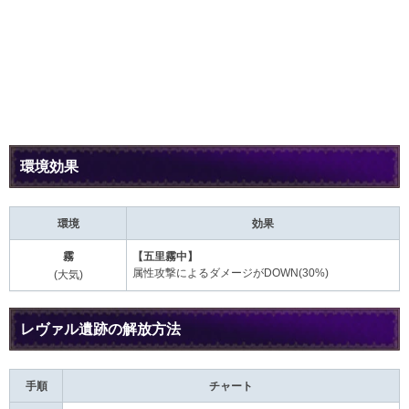
環境効果
環境
効果
霧
【五里霧中】
属性攻撃によるダメージがDOWN(30%)
(大気)
レヴァル遺跡の解放方法
手順
チャート