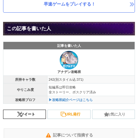
早速ゲームをプレイする！
この記事を書いた人
記事を書いた人
アナデン攻略班
所持キャラ数
242(別スタイル込:371)
短編系は即日攻略
やりこみ度
全ストーリー、ボスクリア済み
攻略班プロフ
▶攻略班紹介ページはこちら
ツイート
URL発行
お気に入り
記事について指摘する