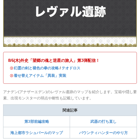
8/6(木)外史「望郷の魂と逆星の旅人」第3弾配信！
・
幻霊の剣と褪色の拳の攻略
/
テオドロス
・
着せ替えアイテム「異装」実装
アナデン(アナザーエデン)のレヴァル遺跡のマップを紹介します。宝箱や隠し要
素、出現モンスターの弱点や耐性も記載しています。
関連記事
第3部前編攻略
武器の打ち直し
海上都市ラシュバールのマップ
バウンティハンターのやり方