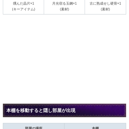
燻んだ晶片×1
月光宿る玉鋼×1
古に熟成せし硬骨×1
(キーアイテム)
(素材)
(素材)
本棚を移動すると隠し部屋が出現
部屋の場所
本棚