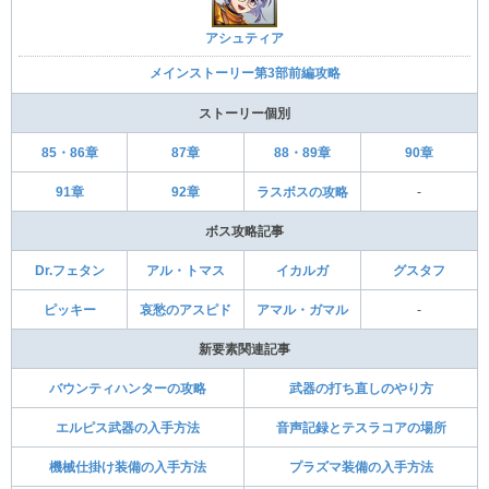
アシュティア
メインストーリー第3部前編攻略
ストーリー個別
85・86章
87章
88・89章
90章
91章
92章
ラスボスの攻略
-
ボス攻略記事
Dr.フェタン
アル・トマス
イカルガ
グスタフ
ピッキー
哀愁のアスピド
アマル・ガマル
-
新要素関連記事
バウンティハンターの攻略
武器の打ち直しのやり方
エルピス武器の入手方法
音声記録とテスラコアの場所
機械仕掛け装備の入手方法
プラズマ装備の入手方法