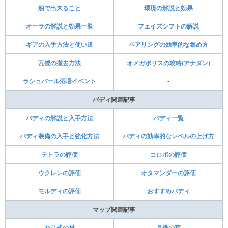
船で出来ること
環境の解説と効果
オーラの解説と効果一覧
フェイズシフトの解説
ギアの入手方法と使い道
ベアリングの効率的な集め方
瓦礫の撤去方法
オメガポリスの攻略(アナダン)
ラシュバール酒場イベント
-
バディ関連記事
バディの解説と入手方法
バディ一覧
バディ装備の入手と強化方法
バディの効率的なレベルの上げ方
テトラの評価
コロボの評価
ウクレレの評価
オタマンダーの評価
モルディの評価
おすすめバディ
マップ関連記事
ねじ式の村
月鉄の森