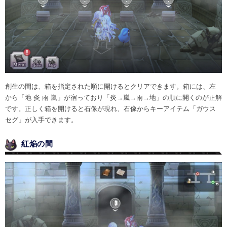
創生の間は、箱を指定された順に開けるとクリアできます。箱には、左
から「地 炎 雨 嵐」が宿っており「炎→嵐→雨→地」の順に開くのが正解
です。正しく箱を開けると石像が現れ、石像からキーアイテム「ガウス
セグ」が入手できます。
紅焔の間