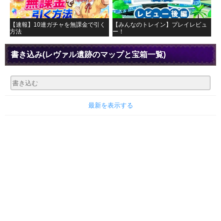
【速報】10連ガチャを無課金で引く
【みんなのトレイン】プレイレビュ
方法
ー！
書き込み
(レヴァル遺跡のマップと宝箱一覧)
最新を表示する