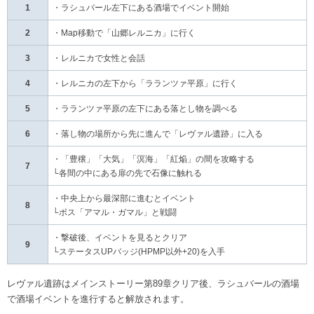
1
・ラシュバール左下にある酒場でイベント開始
2
・Map移動で「山郷レルニカ」に行く
3
・レルニカで女性と会話
4
・レルニカの左下から「ラランツァ平原」に行く
5
・ラランツァ平原の左下にある落とし物を調べる
6
・落し物の場所から先に進んで「レヴァル遺跡」に入る
・「豊穣」「大気」「溟海」「紅焔」の間を攻略する
7
└各間の中にある扉の先で石像に触れる
・中央上から最深部に進むとイベント
8
└ボス「アマル・ガマル」と戦闘
・撃破後、イベントを見るとクリア
9
└ステータスUPバッジ(HPMP以外+20)を入手
レヴァル遺跡はメインストーリー第89章クリア後、ラシュバールの酒場
で酒場イベントを進行すると解放されます。