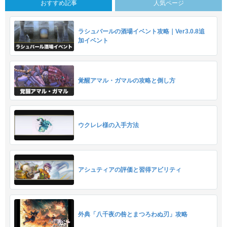
おすすめ記事
人気ページ
ラシュバールの酒場イベント攻略｜Ver3.0.8追
加イベント
覚醒アマル・ガマルの攻略と倒し方
ウクレレ様の入手方法
アシュティアの評価と習得アビリティ
外典「八千夜の咎とまつろわぬ刃」攻略