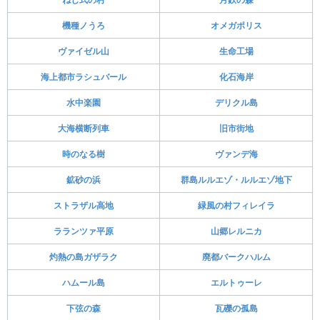
機種ノうろ
オメガポリス
ヴァイゼル山
生命工場
海上都市ラシュバール
化石海岸
水中楽園
デリクル島
大海横断列車
旧市街地
時のなる樹
ヴァンデ海
鉱砂の浜
群島ルルエゾ・ルルエゾ地下
ストラザル高地
緑風の村フィレイラ
ラランツァ平原
山郷レルニカ
灼熱の島ガザラク
廃都バークハルム
ハムール島
エルトゥーレ
下弦の森
瓦礫の孤島