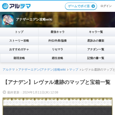
ログイン
ゲームでポイ活
アナザーエデン攻略wiki
トップ
最強キャラ
キャラ一覧
ストーリー攻略
外伝/外典/協奏
星詠みの書架
おすすめガチャ
リセマラ
アナダン一覧
顕現攻略
廻生攻略
記憶の書一覧
アルテマ
アナザーエデン(アナデン)攻略wiki
マップ
レヴァル遺跡のマップ
【アナデン】レヴァル遺跡のマップと宝箱一覧
最終更新：2024年1月11日(木) 12:08