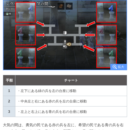
手順
チャート
1
・左下にある緑の兵を左の台座に移動
2
・中央左と右にある赤の兵を左の台座に移動
3
・左上と右上にある青の兵を右の台座に移動
大気の間は、勇気の民である赤の兵を左に、希望の民である青の兵を右