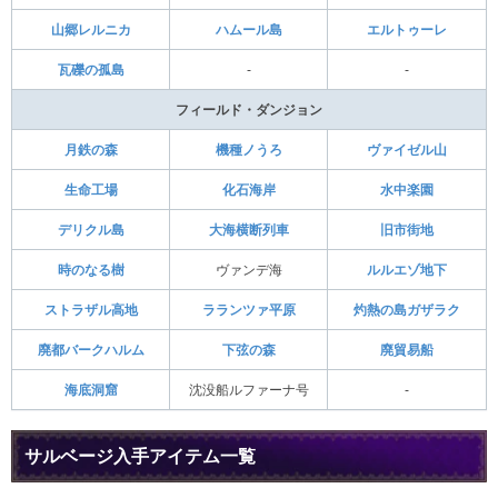
山郷レルニカ
ハムール島
エルトゥーレ
瓦礫の孤島
-
-
フィールド・ダンジョン
月鉄の森
機種ノうろ
ヴァイゼル山
生命工場
化石海岸
水中楽園
デリクル島
大海横断列車
旧市街地
時のなる樹
ヴァンデ海
ルルエゾ地下
ストラザル高地
ラランツァ平原
灼熱の島ガザラク
廃都バークハルム
下弦の森
廃貿易船
海底洞窟
沈没船ルファーナ号
-
サルベージ入手アイテム一覧