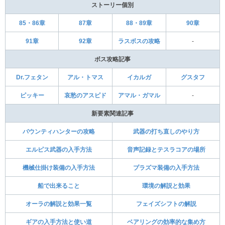
ストーリー個別
85・86章
87章
88・89章
90章
91章
92章
ラスボスの攻略
-
ボス攻略記事
Dr.フェタン
アル・トマス
イカルガ
グスタフ
ピッキー
哀愁のアスピド
アマル・ガマル
-
新要素関連記事
バウンティハンターの攻略
武器の打ち直しのやり方
エルピス武器の入手方法
音声記録とテスラコアの場所
機械仕掛け装備の入手方法
プラズマ装備の入手方法
船で出来ること
環境の解説と効果
オーラの解説と効果一覧
フェイズシフトの解説
ギアの入手方法と使い道
ベアリングの効率的な集め方