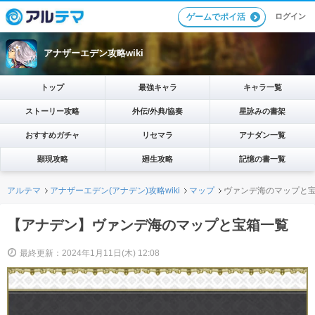
ログイン
ゲームでポイ活
アナザーエデン攻略wiki
トップ
最強キャラ
キャラ一覧
ストーリー攻略
外伝/外典/協奏
星詠みの書架
おすすめガチャ
リセマラ
アナダン一覧
顕現攻略
廻生攻略
記憶の書一覧
アルテマ
アナザーエデン(アナデン)攻略wiki
マップ
ヴァンデ海のマップと
【アナデン】ヴァンデ海のマップと宝箱一覧
最終更新：2024年1月11日(木) 12:08