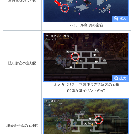
遭難海域の宝地図
ハムール島 奥の宝箱
隠し財産の宝地図
オメガポリス・中層 中央左の家内の宝箱
(特殊な鍵イベントの家)
埋蔵金伝承の宝地図