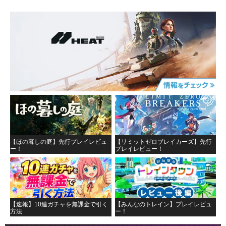
【ほの暮しの庭】先行プレイレビュ
【リミットゼロブレイカーズ】先行
ー！
プレイレビュー！
【速報】10連ガチャを無課金で引く
【みんなのトレイン】プレイレビュ
方法
ー！