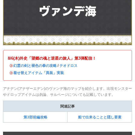
8/6(木)外史「望郷の魂と逆星の旅人」第3弾配信！
・
幻霊の剣と褪色の拳の攻略
/
テオドロス
・
着せ替えアイテム「異装」実装
アナデン(アナザーエデン)のヴァンデ海のマップを紹介します。出現モンスター
やドロップアイテムは勿論、サルベージについても記載しています。
関連記事
第3部前編攻略
船で出来ることと隠し要素