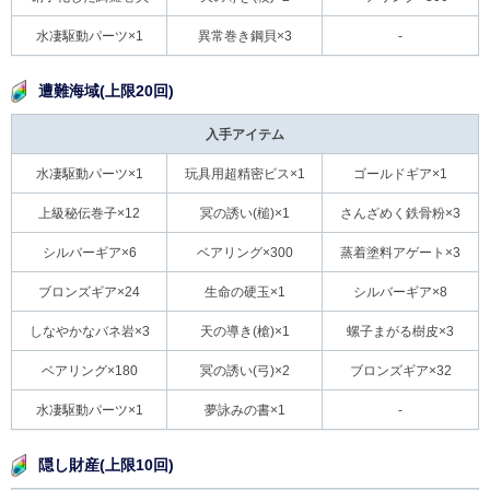
水凄駆動パーツ×1
異常巻き鋼貝×3
-
遭難海域(上限20回)
入手アイテム
水凄駆動パーツ×1
玩具用超精密ビス×1
ゴールドギア×1
上級秘伝巻子×12
冥の誘い(槌)×1
さんざめく鉄骨粉×3
シルバーギア×6
ベアリング×300
蒸着塗料アゲート×3
ブロンズギア×24
生命の硬玉×1
シルバーギア×8
しなやかなバネ岩×3
天の導き(槍)×1
螺子まがる樹皮×3
ベアリング×180
冥の誘い(弓)×2
ブロンズギア×32
水凄駆動パーツ×1
夢詠みの書×1
-
隠し財産(上限10回)