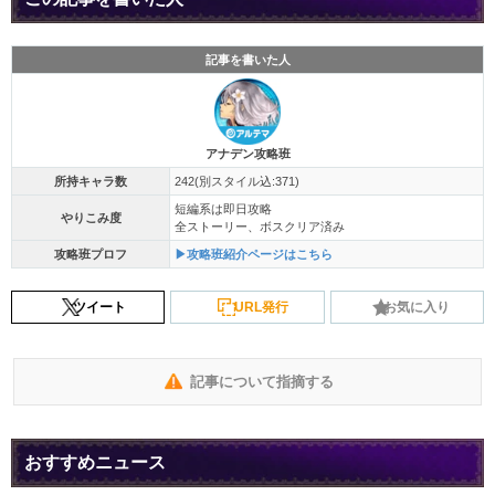
記事を書いた人
アナデン攻略班
所持キャラ数
242(別スタイル込:371)
短編系は即日攻略
やりこみ度
全ストーリー、ボスクリア済み
攻略班プロフ
▶攻略班紹介ページはこちら
ツイート
URL発行
お気に入り
記事について指摘する
おすすめニュース