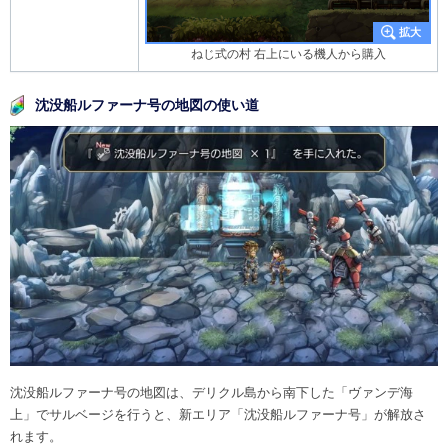
ねじ式の村 右上にいる機人から購入
沈没船ルファーナ号の地図の使い道
沈没船ルファーナ号の地図は、デリクル島から南下した「ヴァンデ海
上」でサルベージを行うと、新エリア「沈没船ルファーナ号」が解放さ
れます。