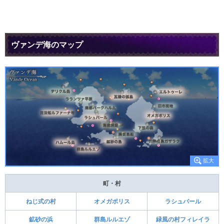
ヴァンデ海のマップ
町・村
ねじ式の村
オメガポリス
ラシュバール
鉱砂の浜
群島ルルエゾ
緑風の村フィレイラ