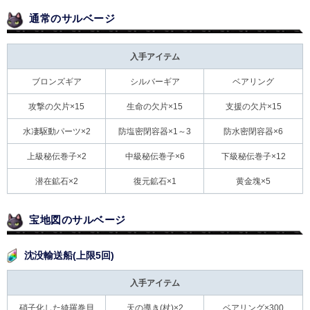
通常のサルベージ
入手アイテム
ブロンズギア
シルバーギア
ベアリング
攻撃の欠片×15
生命の欠片×15
支援の欠片×15
水凄駆動パーツ×2
防塩密閉容器×1～3
防水密閉容器×6
上級秘伝巻子×2
中級秘伝巻子×6
下級秘伝巻子×12
潜在鉱石×2
復元鉱石×1
黄金塊×5
宝地図のサルベージ
沈没輸送船(上限5回)
入手アイテム
硝子化した綺羅巻貝
天の導き(杖)×2
ベアリング×300