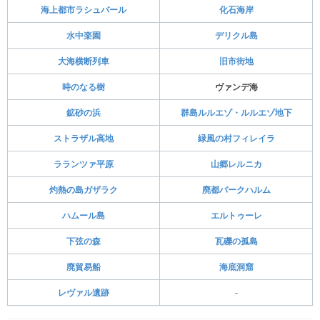
海上都市ラシュバール
化石海岸
水中楽園
デリクル島
大海横断列車
旧市街地
時のなる樹
ヴァンデ海
鉱砂の浜
群島ルルエゾ・ルルエゾ地下
ストラザル高地
緑風の村フィレイラ
ラランツァ平原
山郷レルニカ
灼熱の島ガザラク
廃都バークハルム
ハムール島
エルトゥーレ
下弦の森
瓦礫の孤島
廃貿易船
海底洞窟
レヴァル遺跡
-