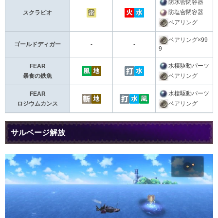
防水密閉容器
防塩密閉容器
スクラピオ
ベアリング
ベアリング×99
ゴールドディガー
-
-
9
水棲駆動パーツ
FEAR
ベアリング
暴食の鉄魚
水棲駆動パーツ
FEAR
ベアリング
ロジウムカンス
サルベージ解放