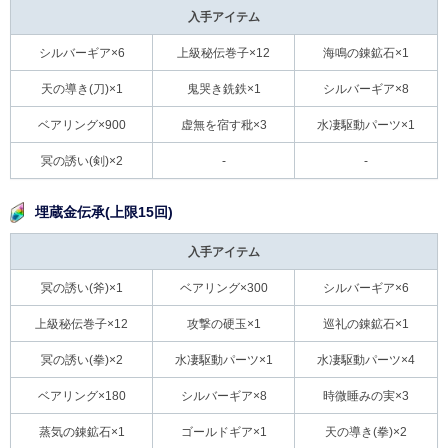
入手アイテム
シルバーギア×6
上級秘伝巻子×12
海鳴の錬鉱石×1
天の導き(刀)×1
鬼哭き銑鉄×1
シルバーギア×8
ベアリング×900
虚無を宿す秕×3
水凄駆動パーツ×1
冥の誘い(剣)×2
-
-
埋蔵金伝承(上限15回)
入手アイテム
冥の誘い(斧)×1
ベアリング×300
シルバーギア×6
上級秘伝巻子×12
攻撃の硬玉×1
巡礼の錬鉱石×1
冥の誘い(拳)×2
水凄駆動パーツ×1
水凄駆動パーツ×4
ベアリング×180
シルバーギア×8
時微睡みの実×3
蒸気の錬鉱石×1
ゴールドギア×1
天の導き(拳)×2