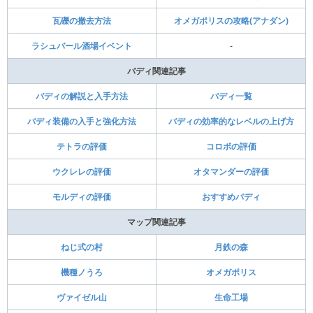
瓦礫の撤去方法
オメガポリスの攻略(アナダン)
ラシュバール酒場イベント
-
バディ関連記事
バディの解説と入手方法
バディ一覧
バディ装備の入手と強化方法
バディの効率的なレベルの上げ方
テトラの評価
コロボの評価
ウクレレの評価
オタマンダーの評価
モルディの評価
おすすめバディ
マップ関連記事
ねじ式の村
月鉄の森
機種ノうろ
オメガポリス
ヴァイゼル山
生命工場