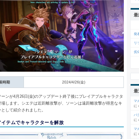
最
発
リ
劣
装時期
2024/4/26(金)
最
ーンが4月26日(金)のアップデート終了後にプレイアブルキャラクタ
マ
登場します。シエテは近距離攻撃が、ソーンは遠距離攻撃が得意なキ
に
ーとして紹介されました。
バ
に
アイテムでキャラクターを解放
マ
に