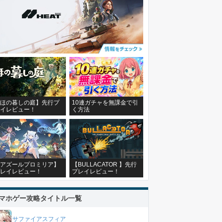
ほの暮しの庭】先行プ
10連ガチャを無課金で引
イレビュー！
く方法
アズールプロミリア】
【BULLACATOR 】先行
レイレビュー！
プレイレビュー！
マホゲー攻略タイトル一覧
サファイアスフィア