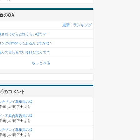
新のQA
最新
|
ランキング
表されてからどれくらい経つ？
リンクのmodってあるんですかね？
化って言われているけどなんで？
もっとみる
近のコメント
ルチプレイ募集掲示板
名無しの騎空士
より
グ・不具合報告掲示板
名無しの騎空士
より
ルチプレイ募集掲示板
名無しの騎空士
より