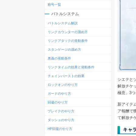
称号一覧
バトルシステム
バトルシステム解説
リンクカウンターの溜め方
リンクアタックの発動条件
スタンゲージの溜め方
奥義の発動条件
リンクタイムの効果と発動条件
チェインバーストの効果
シエテと
ロックオンのやり方
解放チケ
極意」3
ガードのやり方
回避のやり方
新アイテム
ア報酬で
ブレイクのやり方
て解放チ
ダッシュのやり方
キャ
HP回復のやり方