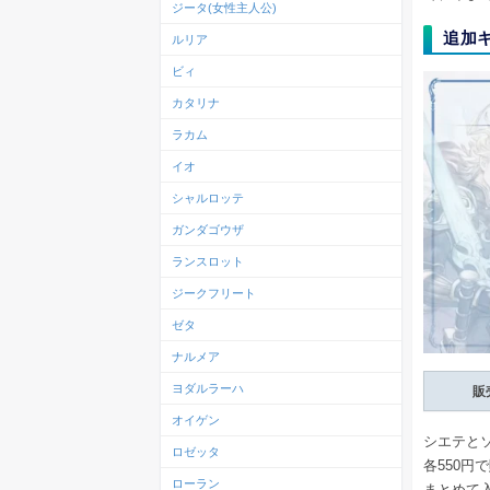
ジータ(女性主人公)
追加
ルリア
ビィ
カタリナ
ラカム
イオ
シャルロッテ
ガンダゴウザ
ランスロット
ジークフリート
ゼタ
ナルメア
ヨダルラーハ
販
オイゲン
シエテと
ロゼッタ
各550
ローラン
まとめて