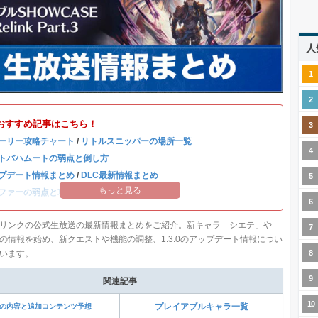
人
おすすめ記事はこちら！
ーリー攻略チャート
/
リトルスニッパーの場所一覧
トバハムートの弱点と倒し方
プデート情報まとめ
/
DLC最新情報まとめ
もっと見る
ファーの弱点と攻略はこちら
リンクの公式生放送の最新情報まとめをご紹介。新キャラ「シエテ」や
の情報を始め、新クエストや機能の調整、1.3.0のアップデート情報につい
います。
関連記事
Cの内容と追加コンテンツ予想
プレイアブルキャラ一覧