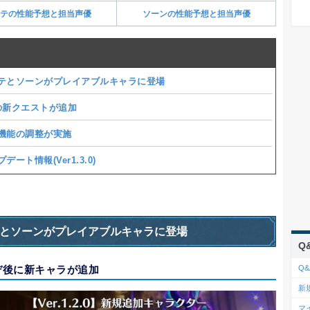
テの性能予想と担当声優
ソーンの性能予想と担当声優
テとソーンがプレイアブルキャラに登場
の新クエストが追加
機能の調整が実施
デート情報(Ver1.3.0)
とソーンがプレイアブルキャラに登場
Q
デ後に新キャラが追加
Q&
新
マ