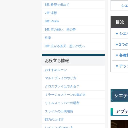
6章 希望を求めて
シエ
7章 澪標
8章 Relink
目次
9章 空の願い、星の夢
▼シエ
終章
▼2つ
0章 広がる蒼天、想いの先へ
▼各種
お役立ち情報
▼アップ
おすすめジーン
マルチプレイのやり方
クロスプレイはできる？
ミラージュストーンの集め方
シエテ
リトルスニッパーの場所
アプ
スライムの出現場所
戦力の上げ方
レベル上げのやり方