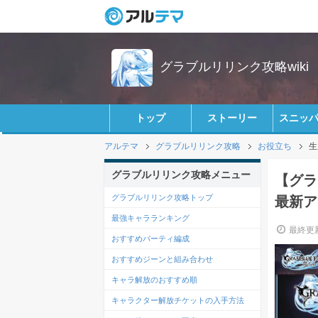
グラブルリリンク攻略wiki
トップ
ストーリー
スニッ
アルテマ
グラブルリリンク攻略
お役立ち
生
グラブルリリンク攻略メニュー
【グラ
グラブルリリンク攻略トップ
最新ア
最強キャラランキング
最終更新
おすすめパーティ編成
おすすめジーンと組み合わせ
キャラ解放のおすすめ順
キャラクター解放チケットの入手方法