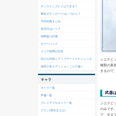
オンラインプレイはできる？
事前ダウンロードはいつから？
予約特典まとめ
発売日はいつ？
体験版の評価
カラーパック
クリア時間の目安
DLCの内容とアップデートスケジュール
シエテと
種類の新
値段や各エディションごとの違い
きるので
キャラ
キャラ一覧
武器
声優一覧
シエテと
プレイアブルキャラ一覧
のみです
グラン(男性主人公)
で、今ま