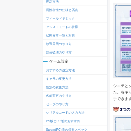
復活方法
属性相性の仕様と弱点
フィールドギミック
アシストモードの仕様
状態異常一覧と対策
放置周回のやり方
部位破壊のやり方
ゲーム設定
おすすめの設定方法
キャラの変更方法
シエテと
性別の変更方法
た。各キ
名前変更のやり方
手できま
セーブのやり方
3つ
シリアルコードの入力方法
PS版とPC版のおすすめ
Steam(PC)版の必要スペック