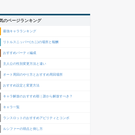
気のページランキング
最強キャラランキング
リトルスニッパー(カニ)の場所と報酬
おすすめパーティ編成
主人公の性別変更方法と違い
オート周回のやり方とおすすめ周回場所
おすすめ設定と変更方法
キャラ解放のおすすめ順｜誰から解放すべき？
キャラ一覧
ランスロットのおすすめアビリティとコンボ
ルシファーの弱点と倒し方