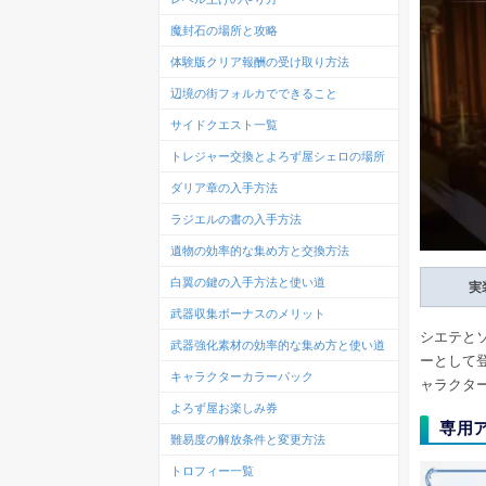
魔封石の場所と攻略
体験版クリア報酬の受け取り方法
辺境の街フォルカでできること
サイドクエスト一覧
トレジャー交換とよろず屋シェロの場所
ダリア章の入手方法
ラジエルの書の入手方法
遺物の効率的な集め方と交換方法
白翼の鍵の入手方法と使い道
実
武器収集ボーナスのメリット
シエテとソ
武器強化素材の効率的な集め方と使い道
ーとして
キャラクターカラーパック
ャラクタ
よろず屋お楽しみ券
専用
難易度の解放条件と変更方法
トロフィー一覧