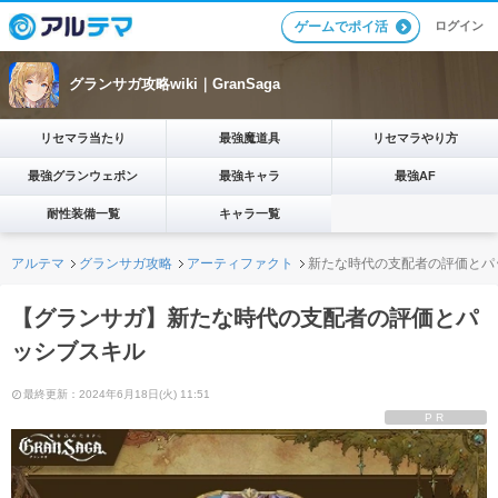
ログイン
ゲームでポイ活
グランサガ攻略wiki｜GranSaga
リセマラ当たり
最強魔道具
リセマラやり方
最強グランウェポン
最強キャラ
最強AF
耐性装備一覧
キャラ一覧
アルテマ
グランサガ攻略
アーティファクト
新たな時代の支配者の評価とパ
【グランサガ】新たな時代の支配者の評価とパ
ッシブスキル
最終更新：2024年6月18日(火) 11:51
PR