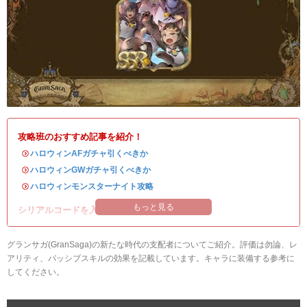
攻略班のおすすめ記事を紹介！
・
ハロウィンAFガチャ引くべきか
・
ハロウィンGWガチャ引くべきか
・
ハロウィンモンスターナイト攻略
もっと見る
シリアルコードを入れて豪華アイテムを入手！
グランサガ(GranSaga)の新たな時代の支配者についてご紹介。評価は勿論、レ
アリティ、パッシブスキルの効果を記載しています。キャラに装備する参考に
してください。