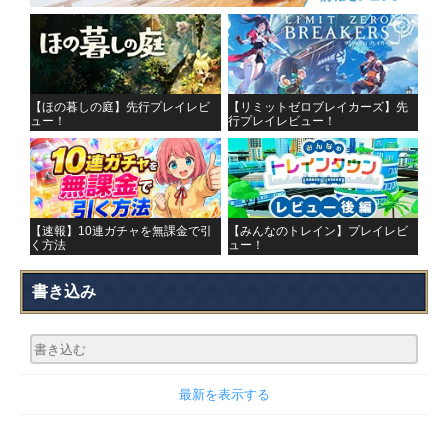
【ほの暮しの庭】先行プレイレビ
【リミットゼロブレイカーズ】先
ュー！
行プレイレビュー！
【速報】10連ガチャを無課金で引
【みんなのトレイン】プレイレビ
く方法
ュー！
書き込み
最新を表示する