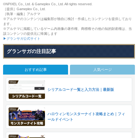
©NPIXEL Co., Ltd. & Gameplex Co., Ltd. All rights reserved.
［提供］Gameplex Co., Ltd.
［執筆・編集］アルテマ
※アルテマのコンテンツは編集部が独自に検討・作成したコンテンツを提供しており
ます。
※アルテマに掲載しているゲーム内画像の著作権、商標権その他の知的財産権は、当
該コンテンツの提供元に帰属します
▶グランサガ公式サイト
グランサガの注目記事
おすすめ記事
人気ページ
シリアルコード一覧と入力方法｜最新版
ハロウィンモンスターナイト攻略まとめ｜フィ
ールドイベント