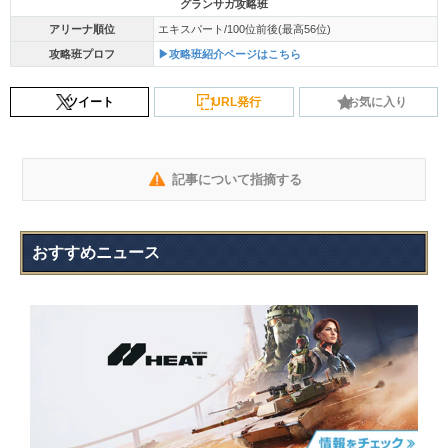
グランサガ攻略班
アリーナ順位
エキスパート/100位前後(最高56位)
攻略班プロフ
▶攻略班紹介ページはこちら
ツイート
URL発行
お気に入り
記事について指摘する
おすすめニュース